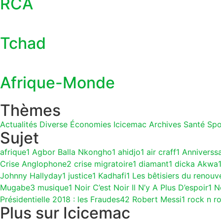
RCA
Tchad
Afrique-Monde
Thèmes
Actualités
Diverse
Économies
Icicemac Archives
Santé
Spo
Sujet
afrique
1
Agbor Balla Nkongho
1
ahidjo
1
air craff
1
Anniverss
Crise Anglophone
2
crise migratoire
1
diamant
1
dicka Akwa
Johnny Hallyday
1
justice
1
Kadhafi
1
Les bêtisiers du renouv
Mugabe
3
musique
1
Noir C’est Noir Il N’y A Plus D’espoir
1
N
Présidentielle 2018 : les Fraudes
42
Robert Messi
1
rock n ro
Plus sur Icicemac