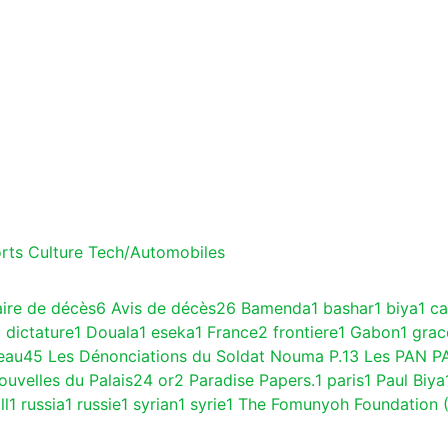
rts
Culture
Tech/Automobiles
aire de décès
6
Avis de décès
26
Bamenda
1
bashar
1
biya
1
c
1
dictature
1
Douala
1
eseka
1
France
2
frontiere
1
Gabon
1
gra
eau
45
Les Dénonciations du Soldat Nouma P.
13
Les PAN P
ouvelles du Palais
24
or
2
Paradise Papers.
1
paris
1
Paul Biya
ll
1
russia
1
russie
1
syrian
1
syrie
1
The Fomunyoh Foundation 