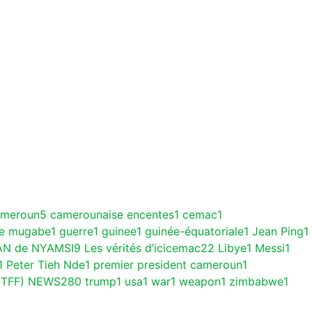
ameroun
5
camerounaise encentes
1
cemac
1
ce mugabe
1
guerre
1
guinee
1
guinée-équatoriale
1
Jean Ping
1
AN de NYAMSI
9
Les vérités d’icicemac
22
Libye
1
Messi
1
1
Peter Tieh Nde
1
premier president cameroun
1
(TFF) NEWS
280
trump
1
usa
1
war
1
weapon
1
zimbabwe
1