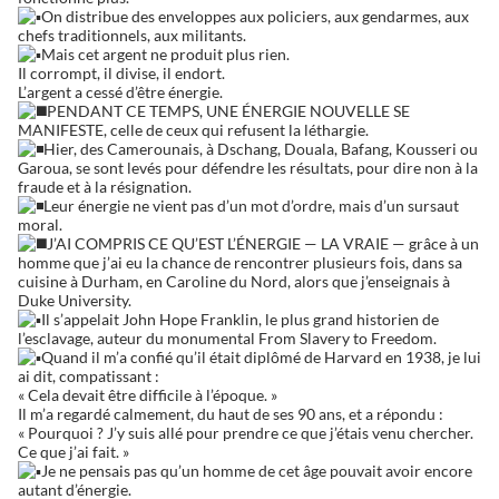
On distribue des enveloppes aux policiers, aux gendarmes, aux
chefs traditionnels, aux militants.
Mais cet argent ne produit plus rien.
Il corrompt, il divise, il endort.
L’argent a cessé d’être énergie.
PENDANT CE TEMPS, UNE ÉNERGIE NOUVELLE SE
MANIFESTE, celle de ceux qui refusent la léthargie.
Hier, des Camerounais, à Dschang, Douala, Bafang, Kousseri ou
Garoua, se sont levés pour défendre les résultats, pour dire non à la
fraude et à la résignation.
Leur énergie ne vient pas d’un mot d’ordre, mais d’un sursaut
moral.
J’AI COMPRIS CE QU’EST L’ÉNERGIE — LA VRAIE — grâce à un
homme que j’ai eu la chance de rencontrer plusieurs fois, dans sa
cuisine à Durham, en Caroline du Nord, alors que j’enseignais à
Duke University.
Il s’appelait John Hope Franklin, le plus grand historien de
l’esclavage, auteur du monumental From Slavery to Freedom.
Quand il m’a confié qu’il était diplômé de Harvard en 1938, je lui
ai dit, compatissant :
« Cela devait être difficile à l’époque. »
Il m’a regardé calmement, du haut de ses 90 ans, et a répondu :
« Pourquoi ? J’y suis allé pour prendre ce que j’étais venu chercher.
Ce que j’ai fait. »
Je ne pensais pas qu’un homme de cet âge pouvait avoir encore
autant d’énergie.