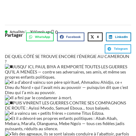
0
Actualités
30
10 mois ago
Partager
WhatsApp
Facebook
X
LinkedIn
Telegram
DE QUEL CÔTÉ SE TROUVE ENCORE l’ÉNERGIE AU CAMEROUN
?
JUSQU’ ICI, PAUL BIYA A REMPORTÉ TOUTES LES GUERRES
QU’IL A MENÉES — contre ses adversaires, ses amis, et même ses
propres enfants politiques.
Il a d’abord vaincu son père spirituel, Ahmadou Ahidjo, ce «
Dieu du Nord » qui l’avait mis au pouvoir — puisqu’on dit que c’est
Dieu qui l’a mis au pouvoir.
Il a fini par le condamner à mort.
PUIS VINRENT LES GUERRES CONTRE SES COMPAGNONS
DE ROUTE : Ayissi Mvodo, Samuel Eboua… tous balayés.
Il a vaincu ses « petits frères » comme Titus Edzoa.
Et il a dévoré ses propres enfants politiques : Abah Abah,
Mebara, Marafa, Olanguena, Mebe Ngo’o — tous ces fidèles jadis
puissants, réduits au silence.
Tels des agneaux, ils se sont laissés conduire à l’abattoir, parfois