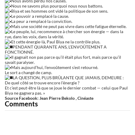
Nous avons perdu nos causes.
Nous ne savons plus pourquoi nous nous battons.
Biya et ses hommes ont vidé la politique de son sens.
Le pouvoir a remplacé la cause.
La peur a remplacé la conviction.
Mais une société ne peut pas vivre dans cette fatigue éternelle.
Le peuple, lui, recommence à chercher son énergie — dans la
rue, dans les voix, dans la vérité.
Et cette énergie-là, Paul Biya ne la contrôle plus.
PENDANT QUARANTE ANS, L’ENVOÛTEMENT A
FONCTIONNÉ.
Il gagnait non pas parce qu’il était plus fort, mais parce qu’il
savait paralyser.
Mais aujourd’hui, l’envoûtement s’est retourné.
Le sort a changé de camp.
LA QUESTION, PLUS BRÛLANTE QUE JAMAIS, DEMEURE :
De quel côté se trouve encore l’énergie ?
Et c’est peut-être là que se joue le dernier combat — celui que Paul
Biya ne gagnera pas. »
Source Facebook: Jean Pierre Bekolo , Cinéaste
Comments