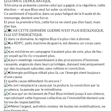
LÉGITIMITÉ DÉMOCRATIQUE.
Tchiroma se présente comme celui qui a gagné, à la régulière, cette
élection — et que Biya veut lui voler sa victoire.
Ce sentiment d’injustice, dans un pays fatigué de la fraude et du
mensonge, devient une force.
Et pour la première fois, cette force ne vient pas d’en haut, mais
d’en bas.
CAR CETTE DERNIÈRE GUERRE N’EST PLUS IDÉOLOGIQUE,
ELLE EST ÉNERGÉTIQUE.
Et dans ce domaine, le régime Biya n’a plus rien à donner.
Le RDPC, jadis machine de guerre, est devenu un corps sans
âme.
Les ministres en campagne n’avaient plus de voix, plus de feu :
on voyait qu’ils n’y croyaient plus.
Leurs meetings ressemblaient à des processions d’hommes
rassasiés, engoncés dans leurs privilèges, dansant mécaniquement
sur des musiques saturées, sans rythme ni conviction.
L’énergie politique n’était plus là, car l’énergie vient toujours
d’une cause.
Et quelle cause défendent-ils encore ?
Ils ont remplacé la cause par la posture, la conviction par la
prudence, la pensée par le mimétisme.
Ceux qui se réclament de Paul Biya imitent jusqu’à son silence,
reproduisant cette hypnose collective où l’immobilité devient une
forme de respectabilité.
Même l’argent, autrefois moteur de toutes les mobilisations, ne
fonctionne plus.