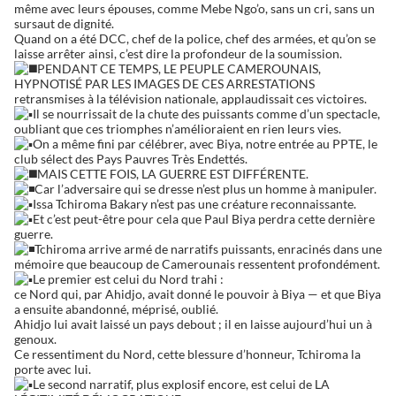
même avec leurs épouses, comme Mebe Ngo’o, sans un cri, sans un
sursaut de dignité.
Quand on a été DCC, chef de la police, chef des armées, et qu’on se
laisse arrêter ainsi, c’est dire la profondeur de la soumission.
PENDANT CE TEMPS, LE PEUPLE CAMEROUNAIS,
HYPNOTISÉ PAR LES IMAGES DE CES ARRESTATIONS
retransmises à la télévision nationale, applaudissait ces victoires.
Il se nourrissait de la chute des puissants comme d’un spectacle,
oubliant que ces triomphes n’amélioraient en rien leurs vies.
On a même fini par célébrer, avec Biya, notre entrée au PPTE, le
club sélect des Pays Pauvres Très Endettés.
MAIS CETTE FOIS, LA GUERRE EST DIFFÉRENTE.
Car l’adversaire qui se dresse n’est plus un homme à manipuler.
Issa Tchiroma Bakary n’est pas une créature reconnaissante.
Et c’est peut-être pour cela que Paul Biya perdra cette dernière
guerre.
Tchiroma arrive armé de narratifs puissants, enracinés dans une
mémoire que beaucoup de Camerounais ressentent profondément.
Le premier est celui du Nord trahi :
ce Nord qui, par Ahidjo, avait donné le pouvoir à Biya — et que Biya
a ensuite abandonné, méprisé, oublié.
Ahidjo lui avait laissé un pays debout ; il en laisse aujourd’hui un à
genoux.
Ce ressentiment du Nord, cette blessure d’honneur, Tchiroma la
porte avec lui.
Le second narratif, plus explosif encore, est celui de LA