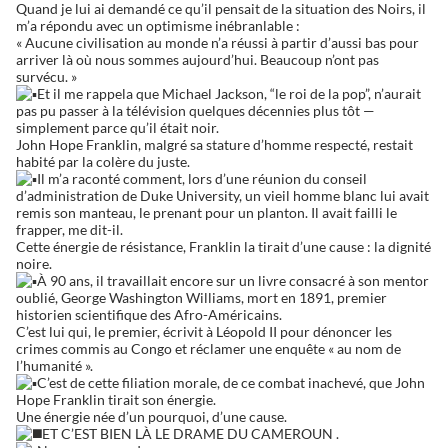
Quand je lui ai demandé ce qu’il pensait de la situation des Noirs, il
m’a répondu avec un optimisme inébranlable :
« Aucune civilisation au monde n’a réussi à partir d’aussi bas pour
arriver là où nous sommes aujourd’hui. Beaucoup n’ont pas
survécu. »
Et il me rappela que Michael Jackson, “le roi de la pop”, n’aurait
pas pu passer à la télévision quelques décennies plus tôt —
simplement parce qu’il était noir.
John Hope Franklin, malgré sa stature d’homme respecté, restait
habité par la colère du juste.
Il m’a raconté comment, lors d’une réunion du conseil
d’administration de Duke University, un vieil homme blanc lui avait
remis son manteau, le prenant pour un planton. Il avait failli le
frapper, me dit-il.
Cette énergie de résistance, Franklin la tirait d’une cause : la dignité
noire.
À 90 ans, il travaillait encore sur un livre consacré à son mentor
oublié, George Washington Williams, mort en 1891, premier
historien scientifique des Afro-Américains.
C’est lui qui, le premier, écrivit à Léopold II pour dénoncer les
crimes commis au Congo et réclamer une enquête « au nom de
l’humanité ».
C’est de cette filiation morale, de ce combat inachevé, que John
Hope Franklin tirait son énergie.
Une énergie née d’un pourquoi, d’une cause.
ET C’EST BIEN LÀ LE DRAME DU CAMEROUN .