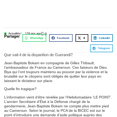
Actualités
12
8 ans ago
0
Partager
WhatsApp
Facebook
X
LinkedIn
Telegram
ue sait-il de la disparition de Guerandi?
Q
Jean-Baptiste Bokam en compagnie de Gilles Thibault,
l’ambassadeur de France au Cameroun. Ces faiseurs de Dieu
Biya qui l’ont toujours maintenu au pouvoir par la violence et la
brutalité sur le citoyens sont obligés de quitter leur pays en
laissant le dictateur sur place.
Quelle fin tragique?
L’information vient d’être révélée par l’Hebdomadaire ‘LE POINT’.
L’ancien Secrétaire d’État à la Défense chargé de la
gendarmerie, Jean-Baptiste Bokam ne compte plus mettre pied
au Cameroun. Selon le journal, le PCA de la BICEC est sur le
point d’introduire une demande d’asile politique auprès des