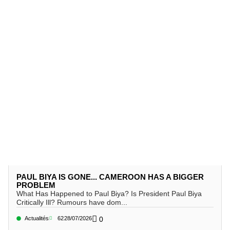
PAUL BIYA IS GONE... CAMEROON HAS A BIGGER
PROBLEM
What Has Happened to Paul Biya? Is President Paul Biya
Critically Ill? Rumours have dom...
Actualités
62
28/07/2026
0