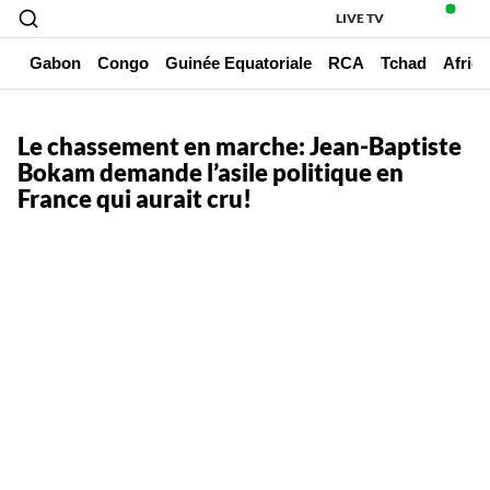
LIVE TV
un
Gabon
Congo
Guinée Equatoriale
RCA
Tchad
Afriq
Le chassement en marche: Jean-Baptiste
Bokam demande l’asile politique en
France qui aurait cru!