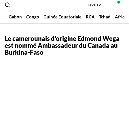
LIVE TV
un
Gabon
Congo
Guinée Equatoriale
RCA
Tchad
Afriqu
Le camerounais d’origine Edmond Wega
est nommé Ambassadeur du Canada au
Burkina-Faso