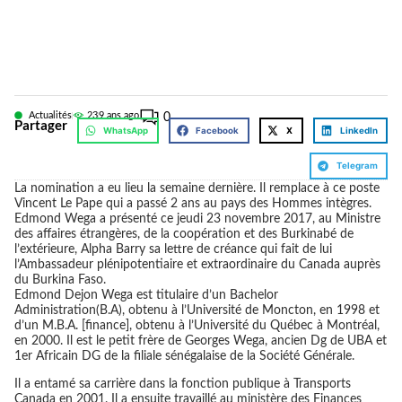
Actualités
23
9 ans ago
0
Partager
WhatsApp
Facebook
X
LinkedIn
Telegram
La nomination a eu lieu la semaine dernière. Il remplace à ce poste
Vincent Le Pape qui a passé 2 ans au pays des Hommes intègres.
Edmond Wega a présenté ce jeudi 23 novembre 2017, au Ministre
des affaires étrangères, de la coopération et des Burkinabé de
l’extérieure, Alpha Barry sa lettre de créance qui fait de lui
l’Ambassadeur plénipotentiaire et extraordinaire du Canada auprès
du Burkina Faso.
Edmond Dejon Wega est titulaire d’un Bachelor
Administration(B.A), obtenu à l’Université de Moncton, en 1998 et
d’un M.B.A. [finance], obtenu à l’Université du Québec à Montréal,
en 2000. Il est le petit frère de Georges Wega, ancien Dg de UBA et
1er Africain DG de la filiale sénégalaise de la Société Générale.
Il a entamé sa carrière dans la fonction publique à Transports
Canada en 2001. Il a ensuite travaillé au ministère des Finances