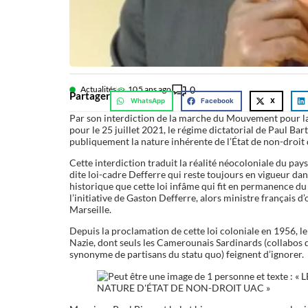
Actualités
10
5 ans ago
0
Partager
WhatsApp
Facebook
X
Par son interdiction de la marche du Mouvement pour 
pour le 25 juillet 2021, le régime dictatorial de Paul Ba
publiquement la nature inhérente de l’État de non-droi
Cette interdiction traduit la réalité néocoloniale du pay
dite loi-cadre Defferre qui reste toujours en vigueur dan
historique que cette loi infâme qui fit en permanence d
l’initiative de Gaston Defferre, alors ministre français d
Marseille.
Depuis la proclamation de cette loi coloniale en 1956, 
Nazie, dont seuls les Camerounais Sardinards (collabos d
synonyme de partisans du statu quo) feignent d’ignorer.