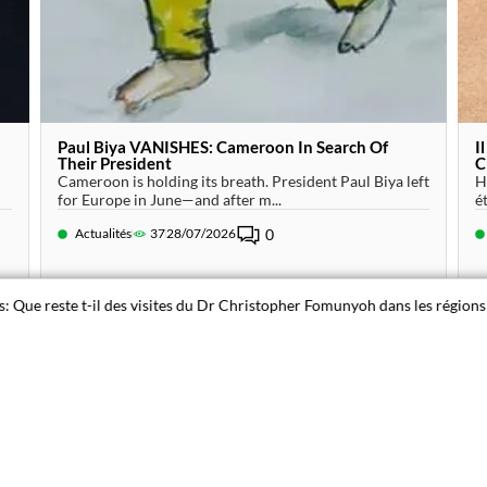
Paul Biya VANISHES: Cameroon In Search Of
I
Their President
C
Cameroon is holding its breath. President Paul Biya left
H
for Europe in June—and after m...
é
Actualités
37
28/07/2026
0
te t-il des visites du Dr Christopher Fomunyoh dans les régions du Centre
es
Sujets
s
3733
Présidentielle 2018 : les Fraudes
9
26
Avis de décès
dictature