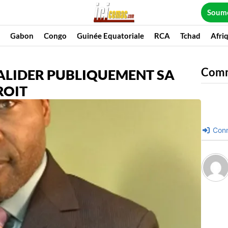
Soume
Gabon
Congo
Guinée Equatoriale
RCA
Tchad
Afri
Com
ALIDER PUBLIQUEMENT SA
ROIT
Conn