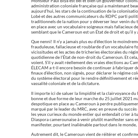
Monsieur Paul Biya est bel et bien un gouverneur coloni
administration coloniale française qui a maintenant beau
aujourd’hui, les stars de la continuation de la colonisati
Lobé et des autres communicateurs du RDPC parti politi
traditionnels de la nation pour y déverser leur venin du 
en place avec un vocabulaire soigneux mais fallacieux d
semblant que le Cameroun est un État de droit et qu’il y
Que nenni! Il n’y a jamais plus eu d’élection le moindr
frauduleuse, fallacieuse et roublarde d’un vocabulaire 
vicissitudes et les actes de tricheries électorales du rég
quotidienne de l’État de non-droit du Cameroun. Et cela,
voient. S’il y avait réellement des vraies élections au C
ÉLECAM a-t-il encore besoin de continuer à fabriquer d
finaux d’élection, non signés, pour déclarer le régime c
du système électoral pour le rendre définitivement et 
vassalité coloniale et de la dictature.
Il importe ici de saluer la limpidité et la clairvoyance
bonne et due forme de leur marche du 25 juillet 2021 mai
despotique en place au Cameroun à perdre publiquement
marqué par le leader du MRC, avec en preuve du succès c
les yeux curieux du monde entier qui entendait crier à tu
Diaspora camerounaise à venir plutôt manifester sans e
manifester, pourtant inaliénable partout dans le monde,
Autrement dit, le Cameroun vient de réitérer et confirm