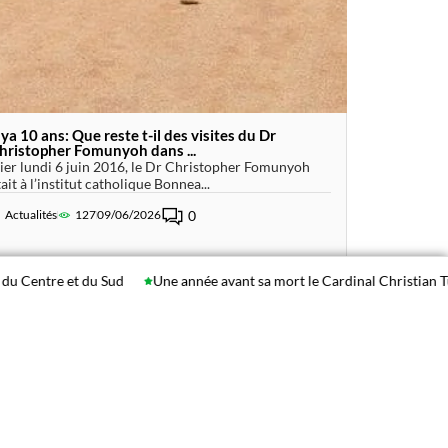
l ya 10 ans: Que reste t-il des visites du Dr
hristopher Fomunyoh dans ...
ier lundi 6 juin 2016, le Dr Christopher Fomunyoh
tait à l’institut catholique Bonnea...
Actualités
127
09/06/2026
0
 et du Sud
Une année avant sa mort le Cardinal Christian Tumi déclara
42
6
Anniverssaire de décès
1
1
1
diamant
guinée-équatoriale