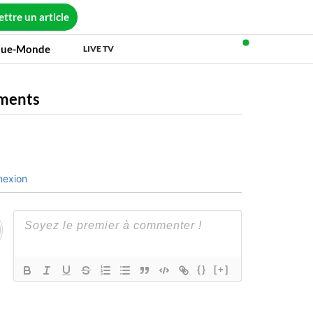
ttre un article
que-Monde
LIVE TV
ments
exion
{}
[+]