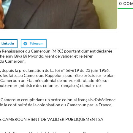
0
COM
LinkedIn
Telegram
la Renaissance du Cameroun (MRC) pourtant dûment déclarée
rthélémy Biya Bi Mvondo, vient de valider et réitérer
t du Cameroun.
s, depuis la proclamation de La loi n° 56-619 du 23 juin 1956,
s les faits, au Cameroun. Rappelons pour être précis sur le plan
u Cameroun un État néocolonial de non-droit fut adoptée sur
’outre-mer (ministre des colonies françaises) et maire de
le Cameroun croupit dans un ordre colonial français d’obédience
e la continuité de la colonisation du Cameroun par la France,