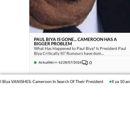
PAUL BIYA IS GONE... CAMEROON HAS A
BIGGER PROBLEM
What Has Happened to Paul Biya? Is President Paul
Biya Critically Ill? Rumours have dom...
Actualités
62
28/07/2026
0
ISHES: Cameroon In Search Of Their President
Il ya 10 ans: Que res
Pays/Région
Thèm
Afrique-Monde
Actualité
Cameroun
Diaspora