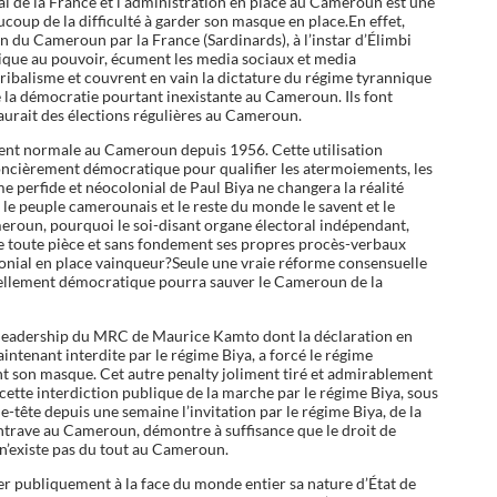
al de la France et l’administration en place au Cameroun est une
coup de la difficulté à garder son masque en place.En effet,
on du Cameroun par la France (Sardinards), à l’instar d’Élimbi
que au pouvoir, écument les media sociaux et media
tribalisme et couvrent en vain la dictature du régime tyrannique
e la démocratie pourtant inexistante au Cameroun. Ils font
 aurait des élections régulières au Cameroun.
ement normale au Cameroun depuis 1956. Cette utilisation
foncièrement démocratique pour qualifier les atermoiements, les
ime perfide et néocolonial de Paul Biya ne changera la réalité
 le peuple camerounais et le reste du monde le savent et le
ameroun, pourquoi le soi-disant organe électoral indépendant,
e toute pièce et sans fondement ses propres procès-verbaux
olonial en place vainqueur?Seule une vraie réforme consensuelle
réellement démocratique pourra sauver le Cameroun de la
 du leadership du MRC de Maurice Kamto dont la déclaration en
ntenant interdite par le régime Biya, a forcé le régime
 son masque. Cet autre penalty joliment tiré et admirablement
ette interdiction publique de la marche par le régime Biya, sous
e-tête depuis une semaine l’invitation par le régime Biya, de la
ntrave au Cameroun, démontre à suffisance que le droit de
 n’existe pas du tout au Cameroun.
er publiquement à la face du monde entier sa nature d’État de