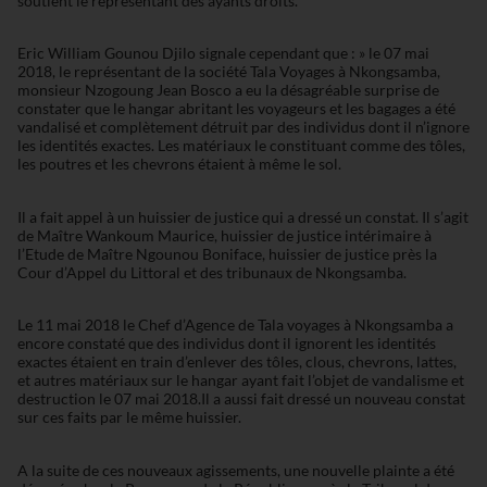
soutient le représentant des ayants droits.
Eric William Gounou Djilo signale cependant que : » le 07 mai
2018, le représentant de la société Tala Voyages à Nkongsamba,
monsieur Nzogoung Jean Bosco a eu la désagréable surprise de
constater que le hangar abritant les voyageurs et les bagages a été
vandalisé et complètement détruit par des individus dont il n’ignore
les identités exactes. Les matériaux le constituant comme des tôles,
les poutres et les chevrons étaient à même le sol.
Il a fait appel à un huissier de justice qui a dressé un constat. Il s’agit
de Maître Wankoum Maurice, huissier de justice intérimaire à
l’Etude de Maître Ngounou Boniface, huissier de justice près la
Cour d’Appel du Littoral et des tribunaux de Nkongsamba.
Le 11 mai 2018 le Chef d’Agence de Tala voyages à Nkongsamba a
encore constaté que des individus dont il ignorent les identités
exactes étaient en train d’enlever des tôles, clous, chevrons, lattes,
et autres matériaux sur le hangar ayant fait l’objet de vandalisme et
destruction le 07 mai 2018.Il a aussi fait dressé un nouveau constat
sur ces faits par le même huissier.
A la suite de ces nouveaux agissements, une nouvelle plainte a été