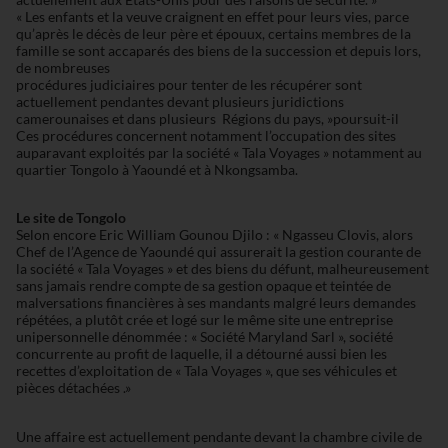
« Les enfants et la veuve craignent en effet pour leurs vies, parce
qu’après le décès de leur père et épouux, certains membres de la
famille se sont accaparés des biens de la succession et depuis lors,
de nombreuses
procédures judiciaires pour tenter de les récupérer sont
actuellement pendantes devant plusieurs juridictions
camerounaises et dans plusieurs Régions du pays, »poursuit-il
Ces procédures concernent notamment l’occupation des sites
auparavant exploités par la société « Tala Voyages » notamment au
quartier Tongolo à Yaoundé et à Nkongsamba.
Le site de Tongolo
Selon encore Eric William Gounou Djilo : « Ngasseu Clovis, alors
Chef de l’Agence de Yaoundé qui assurerait la gestion courante de
la société « Tala Voyages » et des biens du défunt, malheureusement
sans jamais rendre compte de sa gestion opaque et teintée de
malversations financières à ses mandants malgré leurs demandes
répétées, a plutôt crée et logé sur le même site une entreprise
unipersonnelle dénommée : « Société Maryland Sarl », société
concurrente au profit de laquelle, il a détourné aussi bien les
recettes d’exploitation de « Tala Voyages », que ses véhicules et
pièces détachées .»
Une affaire est actuellement pendante devant la chambre civile de