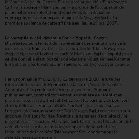
la Cour d’Appel du Centre, Elle oppose la société « Tala Voyages
Sarl » à la société « Maryland Sarl » à propos de l’occupation du
principal site d’exploitation des activités de la deuxième
compagnie, occupé auparavant par « Tala Voyages Sarl ». La
première audience de cette affaire a eu lieu le 19 mai 2017.
Le contentieux civil devant la Cour d’Appel du Centre.
D’après toujours le récit du représentant des ayants droits de la
succession : « Pour éviter la confusion, la « Sarl Tala Voyages » a
assigné Ngasseu Clovis et sa société Maryland Sarl en expulsion de
ce site dont elle était locataire de Madame Nouguem née Kemgne
Elise et à qui, les loyers étaient régulièrement versés et en avance.
Par Ordonnance n° 632 /C du 02 décembre 2010, le juge des
référés du Tribunal de Première Instance de Yaoundé Centre
Administratif a rendu la décision suivante : « …Statuant
publiquement, contradictoirement, en matière de référé et en
premier ressort ;au principal, renvoyons les parties à ce pourvoir
ainsi qu’elles aviseront, mais dès à présent, par provision, vu
l’urgence ;déclarons la société Tala Voyages Sarl, recevable en son
action et l’y disons fondée ;Rejetons la demande d’enquête civile
présentée par la société Maryland Sarl, Ordonnons l’expulsion de la
défenderesse ainsi que tous les occupants de son chef ,des
installations de la société Tala Voyages Sarl, condamnons la
défenderesse aux dépens ».