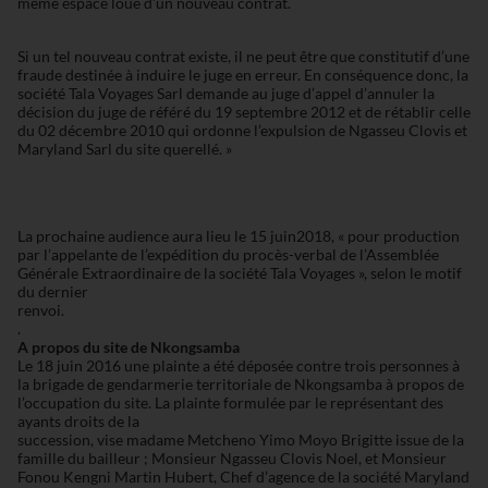
même espace loué d’un nouveau contrat.
Si un tel nouveau contrat existe, il ne peut être que constitutif d’une
fraude destinée à induire le juge en erreur. En conséquence donc, la
société Tala Voyages Sarl demande au juge d’appel d’annuler la
décision du juge de référé du 19 septembre 2012 et de rétablir celle
du 02 décembre 2010 qui ordonne l’expulsion de Ngasseu Clovis et
Maryland Sarl du site querellé. »
La prochaine audience aura lieu le 15 juin2018, « pour production
par l’appelante de l’expédition du procès-verbal de l’Assemblée
Générale Extraordinaire de la société Tala Voyages », selon le motif
du dernier
renvoi.
.
A propos du site de Nkongsamba
Le 18 juin 2016 une plainte a été déposée contre trois personnes à
la brigade de gendarmerie territoriale de Nkongsamba à propos de
l’occupation du site. La plainte formulée par le représentant des
ayants droits de la
succession, vise madame Metcheno Yimo Moyo Brigitte issue de la
famille du bailleur ; Monsieur Ngasseu Clovis Noel, et Monsieur
Fonou Kengni Martin Hubert, Chef d’agence de la société Maryland