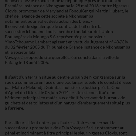
déposée chez le Procureur de la République près le Tribunal de
Première Instance de Nkongsamba le 28 mai 2018 contre Ngasseu
Clovis, promoteur de Maryland et FonouKengni Martin Hubert, le
chef de l’agence de cette société à Nkongsamba
notamment pour vol et destruction des biens. »
Il convient de signaler que le contrat de bail entre la
successionTchouamo Louis, membre fondateur de l’Union
Boulangère du Moungo S.A représentée par monsieur
YimoTchouamo Lambert agissant en vertu du Jugement n° 40//Civ
du 02 février 2005 du Tribunal de Grande Instance de Nkongsamba
et la société Tala
Voyages à propos du site querellé a été conclu dans la ville de
Bafang le 18 août 2006.
Il s’agit d’un terrain situé au centre urbain de Nkongsamba sur la
rue du commerce en face d’une boulangerie. Selon le constat dressé
par Maître Mekoudja Guimfac, huissier de justice près la Cour
d’Appel du Littoral le 05 juin 2014, le site est constitué d’un
bâtiment principal en matériaux définitifs servant de bureaux de
guichets et des toilettes et d’un hangar d’embarquements situé plus
à l’arrière.
Par ailleurs Il faut noter que d’autres affaires concernant la
succession du promoteur de « Tala Voyages Sarl » notamment au
pénal et incriminant à titre principal le sieur Ngasseu Clovis, sont