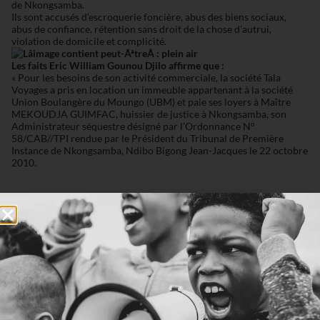
de Nkongsamba.
Ils sont accusés d’escroquerie foncière, abus des biens sociaux,
abus de confiance, rétention sans droit de la chose d’autrui,
violation de domicile et complicité.
Les faits
Eric William Gounou Djilo affirme que :
« Pour les besoins de son activité commerciale, la société Tala
Voyages a pris en location un immeuble appartenant à la société
Union Boulangère du Moungo (UBM) et paie ses loyers à Maître
MEKOUDJA GUIMFAC, huissier de justice à Nkongsamba, son
Administrateur séquestre désigné par l’Ordonnance N°
58/CAB//TPI rendue par le Président du Tribunal de Première
Instance de Nkongsamba, Ndibo Bigong Jean-Jacques le 22 octobre
2010.
Curieusement, le promoteur de l’entreprise Maryland, ancien
gérant de la société Tala Voyages s’est installé de force sur cet
immeuble qu’il exploite contre la volonté des plaignants et sans
payer un quelconque loyer. Excédé par ce comportement, les
plaignantes ont par exploit d’huissier du 25 novembre 2015 sommé
le sieur Ngasseu Clovis Noel de payer les loyers et de libérer les
lieux tout en prenant soin de lui notifier la sommation de payer les
loyers qu’elles avaient elles même reçu du bailleur le 05 octobre
2015 qui leur réclamait la somme de 5.034.000 Fcfa au titre des
loyers échus et impayés.