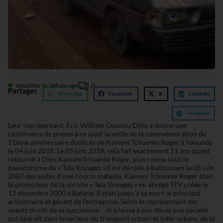
0
Actualités
24
8 ans ago
Partager
WhatsApp
Facebook
X
LinkedIn
Telegram
Leur représentant, Eric William Gounou Djilo a donné une
conférence de presse à ce sujet la veille de la commémoration du
11ème anniversaire dudécès de Kameni Tchuente Roger à Yaoundé
le 04 juin 2018. Le 05 juin 2018, cela fait exactement 11 ans qu’est
retourné à Dieu KameniTchuente Roger, plus connu sous le
pseudonyme de « Tala Voyages ».Il est décédé à Bafoussam le 05 juin
2007 des suites d’une courte maladie. Kameni Tchuente Roger était
le promoteur de la société « Tala Voyages » en abrégé STV créée le
13 décembre 2000 à Bafang .Il était jusqu’à sa mort le principal
actionnaire et gérant de l’entreprise. Selon le représentant des
ayants droits de sa succession : «Il a laissé à son décès une société
qui opérait dans le secteur du transport urbain et inter urbain, de la