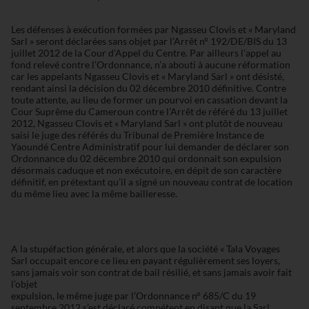
Les défenses à exécution formées par Ngasseu Clovis et « Maryland
Sarl » seront déclarées sans objet par l’Arrêt n° 192/DE/BIS du 13
juillet 2012 de la Cour d’Appel du Centre. Par ailleurs l’appel au
fond relevé contre l’Ordonnance, n’a abouti à aucune réformation
car les appelants Ngasseu Clovis et « Maryland Sarl » ont désisté,
rendant ainsi la décision du 02 décembre 2010 définitive. Contre
toute attente, au lieu de former un pourvoi en cassation devant la
Cour Suprême du Cameroun contre l’Arrêt de référé du 13 juillet
2012, Ngasseu Clovis et « Maryland Sarl » ont plutôt de nouveau
saisi le juge des référés du Tribunal de Première Instance de
Yaoundé Centre Administratif pour lui demander de déclarer son
Ordonnance du 02 décembre 2010 qui ordonnait son expulsion
désormais caduque et non exécutoire, en dépit de son caractère
définitif, en prétextant qu’il a signé un nouveau contrat de location
du même lieu avec la même bailleresse.
A la stupéfaction générale, et alors que la société « Tala Voyages
Sarl occupait encore ce lieu en payant régulièrement ses loyers,
sans jamais voir son contrat de bail résilié, et sans jamais avoir fait
l’objet
expulsion, le même juge par l’Ordonnance n° 685/C du 19
septembre 2012 s’est déclaré compétent en disant que la Sarl