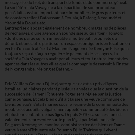
messagerie, du fret, du transport de fonds et du commerce généal.
La société « Tala Voyages » à la disparition de son promoteur
possédait aussi un important parc immobilier de gros porteurs et
de coasters reliant Bafoussam à Douala, à Bafang, à Yaoundé et
Yaoundé à Douala etc.
L’entreprise disposait également de nombreux magasins de pièces
de rechanges, d’une agence à Yaoundé sise au quartier « Tongolo
»dont une partie sur un immeuble à moitié bâti, propriété du
défunt, et une autre partie sur un espace contigu pris en location en
vertu d’un contrat écrit à Madame Noguem née Kemgne Elise qui a
toujours reçu de façon régulière le paiement de ses loyers, La
société « Tala Voyages » avait par ailleurs et tout naturellement des
agences dans les autres villes que la compagnie desservait à l’instar
de Nkongsamba, Melong et Bafang. »
Eric William Gounou Djilo ajoute que : « c’est au prix d’âpres
batailles judiciaires pendant plusieurs années que la question de la
succession de Kameni Tchuente Roger sera réglée par la justice
camerounaise. Et cela bien qu’il ait laissé une veuve commune de
biens, puisqu’il s’était mariée sous le régime de la communauté des
meubles et acquêts vulgairement appelé « communauté des biens »
et plusieurs enfants de bas âges. Depuis 2010, sa succession est
valablement représentée sur le plan légal par Mademoiselle
Faiguem Kenmogne Jeannine, administratrice des biens et Dame
veuve KameniTchuente née Pouemo Djilo Thérèse qui vivent
actuellement aux Etats-Unis pour des raisons de sécurité. »