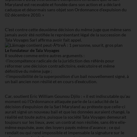
Maryland est recevable et fondée dans son action et a déclaré
caduque et désormais sans objet son Ordonnance d’expulsion du
02 décembre 2010. »
C’est contre cette deuxième décision du même juge que même sans
jamais avoir été notifiée le représentant légal de la succession de
Tala Voyages Sarl affirma avoir fait appel.
Le fondateur de Tala Voyages
Il soulève comme entre autres arguments :
-l’incompétence radicale de la juridiction des référés pour
réformer une décision contradictoire, exécutoire et même
définitive du même juge ;
-l’impossibilité de la superposition d’un bail nouvellement signé, à
un bail ancien non résilié et en cours d’exécution.
Car, soutient Eric William Gounou Djilo : « il est indiscutable qu’au
moment où l’Ordonnance attaquée parle de la caducité de la
décision d’expulsion de la Sarl Maryland au prétexte que celle-ci
aurait signé un nouveau bail et que les données auraient changé, la
réalité est toute autre, puisque la société Tala Voyages demeurait
toujours sur les lieux, avec un contrat non résiliée, sans être elle-
même expulsée, avec des loyers payés même d’avance ; ce qui
rendait ou qui rend impossible et impensable la signature sur le