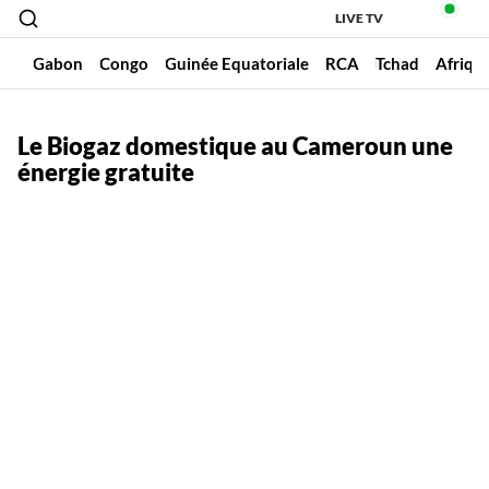
LIVE TV
un
Gabon
Congo
Guinée Equatoriale
RCA
Tchad
Afriqu
Le Biogaz domestique au Cameroun une
énergie gratuite