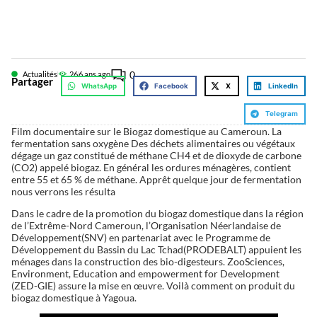
0
Actualités
26
6 ans ago
Partager
WhatsApp
Facebook
X
LinkedIn
Telegram
Film documentaire sur le Biogaz domestique au Cameroun. La
fermentation sans oxygène Des déchets alimentaires ou végétaux
dégage un gaz constitué de méthane CH4 et de dioxyde de carbone
(CO2) appelé biogaz. En général les ordures ménagères, contient
entre 55 et 65 % de méthane. Apprêt quelque jour de fermentation
nous verrons les résulta
Dans le cadre de la promotion du biogaz domestique dans la région
de l’Extrême-Nord Cameroun, l’Organisation Néerlandaise de
Développement(SNV) en partenariat avec le Programme de
Développement du Bassin du Lac Tchad(PRODEBALT) appuient les
ménages dans la construction des bio-digesteurs. ZooSciences,
Environment, Education and empowerment for Development
(ZED-GIE) assure la mise en œuvre. Voilà comment on produit du
biogaz domestique à Yagoua.