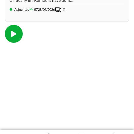
Critically Ill? Rumours have dom...
0
Actualités
57
28/07/2026