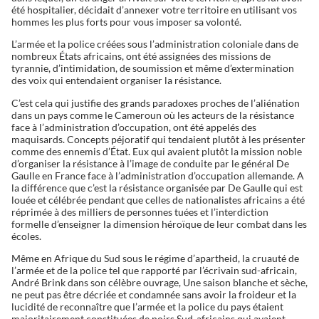
été hospitalier, décidait d’annexer votre territoire en utilisant vos
hommes les plus forts pour vous imposer sa volonté.
L’armée et la police créées sous l’administration coloniale dans de
nombreux États africains, ont été assignées des missions de
tyrannie, d’intimidation, de soumission et même d’extermination
des voix qui entendaient organiser la résistance.
C’est cela qui justifie des grands paradoxes proches de l’aliénation
dans un pays comme le Cameroun où les acteurs de la résistance
face à l’administration d’occupation, ont été appelés des
maquisards. Concepts péjoratif qui tendaient plutôt à les présenter
comme des ennemis d’État. Eux qui avaient plutôt la mission noble
d’organiser la résistance à l’image de conduite par le général De
Gaulle en France face à l’administration d’occupation allemande. A
la différence que c’est la résistance organisée par De Gaulle qui est
louée et célébrée pendant que celles de nationalistes africains a été
réprimée à des milliers de personnes tuées et l’interdiction
formelle d’enseigner la dimension héroïque de leur combat dans les
écoles.
Même en Afrique du Sud sous le régime d’apartheid, la cruauté de
l’armée et de la police tel que rapporté par l’écrivain sud-africain,
André Brink dans son célèbre ouvrage, Une saison blanche et sèche,
ne peut pas être décriée et condamnée sans avoir la froideur et la
lucidité de reconnaître que l’armée et la police du pays étaient
majoritairement constituées de noirs Sud-africains qui avaient