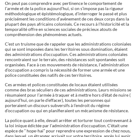
On peut pas comprendre avec pertinence le comportement de
l’armée et de la police aujourd’hui, si on s’impose pas la rigueur
méthodologique et épistémologique, d’interroger le passé et plus
précisément les conditions d’avènement de ces deux corps dans la
plupart des pays africains colonisés. Ce recours à l’historicité et la
temporalité offre en sciences sociales de précieux atouts de
compréhension des phénomènes actuels.
C’est un truisme que de rappeler que les administrations coloniales
qui se sont imposées dans les territoires sous domination, étaient
des administrations d’occupation. Ces administrations coloniales
rencontraient sur le terrain, des résistances soit spontanées soit
organisées. Face à ces mouvements de résistance, l’administration
d’occupation a compris la nécessité de former une armée et une
police constituées des natifs de ces territoires.
Ces armées et polices constituées de locaux étaient utilisées
comme des bras séculiers de ces administrations. Leurs missions se
résumaient pour l’armée à traquer et à mettre hors d’état de nuire (
aujourd’hui, on parle d’effacer), toutes les personnes qui
porteraient un discours subversifs à l’endroit du régime
d’occupation ou qui en planifieraient un mécanisme de résistance.
La police quant à elle, devait arrêter et torturer tout contrevenant à
la loi inique édictée par l’administration d’occupation. C’était une
espèce de ” hope-haï” pour reprendre une expression de chez nous,
dans lequel, un étranger arrivait sur votre territoire, après lui avoir