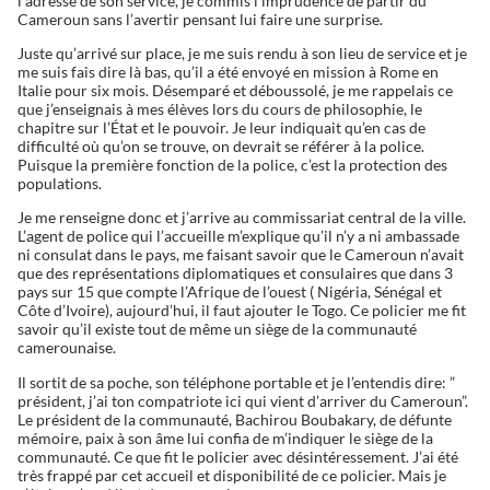
l’adresse de son service, je commis l’imprudence de partir du
Cameroun sans l’avertir pensant lui faire une surprise.
Juste qu’arrivé sur place, je me suis rendu à son lieu de service et je
me suis fais dire là bas, qu’il a été envoyé en mission à Rome en
Italie pour six mois. Désemparé et déboussolé, je me rappelais ce
que j’enseignais à mes élèves lors du cours de philosophie, le
chapitre sur l’État et le pouvoir. Je leur indiquait qu’en cas de
difficulté où qu’on se trouve, on devrait se référer à la police.
Puisque la première fonction de la police, c’est la protection des
populations.
Je me renseigne donc et j’arrive au commissariat central de la ville.
L’agent de police qui l’accueille m’explique qu’il n’y a ni ambassade
ni consulat dans le pays, me faisant savoir que le Cameroun n’avait
que des représentations diplomatiques et consulaires que dans 3
pays sur 15 que compte l’Afrique de l’ouest ( Nigéria, Sénégal et
Côte d’Ivoire), aujourd’hui, il faut ajouter le Togo. Ce policier me fit
savoir qu’il existe tout de même un siège de la communauté
camerounaise.
Il sortit de sa poche, son téléphone portable et je l’entendis dire: ”
président, j’ai ton compatriote ici qui vient d’arriver du Cameroun”.
Le président de la communauté, Bachirou Boubakary, de défunte
mémoire, paix à son âme lui confia de m’indiquer le siège de la
communauté. Ce que fit le policier avec désintéressement. J’ai été
très frappé par cet accueil et disponibilité de ce policier. Mais je