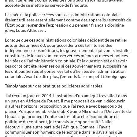
accepté de se mettre au service de l’iniquité.
L’armée et la police créées sous ces administrations coloniales
étaient utilisées essentiellement comme des appareils répressifs de
l’Etat pour reprendre l’expression du penseur français d’origine
juive, Louis Althusser.
Lorsque que ces administrations coloniales décident de se retirer
autour des années 60, pour accorder à ces territoires des
indépendances cosmétiques, les gouvernements qui vont s’installer
constituer de locaux vont conserver ces mêmes armées et polices
héritées de l’administration coloniale. Et la question est de savoir
ces corps ont été repensés ou si ces gouvernements successifs ne
les ont pas hérités et conservés tel qu’herités de l’administration
coloniale. Avant de dire plus, j’entends faire un petit témoignage.
Témoignage sur des pratiques policières admirables
J’ai reçu un jour en 2014, l’invitation d’un ami qui travaillait dans
un pays en Afrique de l’ouest. Il me proposait de venir découvrir
d’autres horizons. proposition que j’ai reçue avec beaucoup de
plaisir. Puisque membre du club Kwame Nkrumah à l’Université de
Douala, qui promeut l’unité socio-culturelle, économique et
politique du continent, je trouvais une opportunité à aller
découvrir une autre partie de l’Afrique. Comme il l’avait
communiquer son numéro de téléphone dans le pays ainsi que