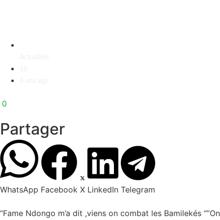
Actualités
18
6 ans ago
0
Partager
WhatsApp
Facebook
X
LinkedIn
Telegram
“Fame Ndongo m’a dit ,viens on combat les Bamilekés “”On le