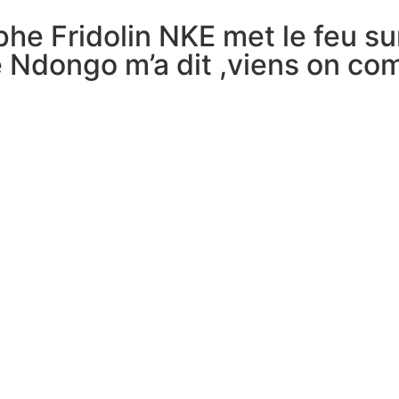
ophe Fridolin NKE met le feu s
dongo m’a dit ,viens on com