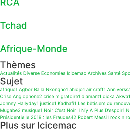
RCA
Tchad
Afrique-Monde
Thèmes
Actualités
Diverse
Économies
Icicemac Archives
Santé
Spo
Sujet
afrique
1
Agbor Balla Nkongho
1
ahidjo
1
air craff
1
Anniverss
Crise Anglophone
2
crise migratoire
1
diamant
1
dicka Akwa
Johnny Hallyday
1
justice
1
Kadhafi
1
Les bêtisiers du renouv
Mugabe
3
musique
1
Noir C’est Noir Il N’y A Plus D’espoir
1
N
Présidentielle 2018 : les Fraudes
42
Robert Messi
1
rock n ro
Plus sur Icicemac