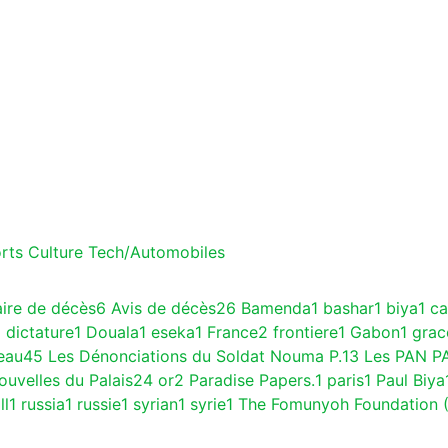
rts
Culture
Tech/Automobiles
aire de décès
6
Avis de décès
26
Bamenda
1
bashar
1
biya
1
c
1
dictature
1
Douala
1
eseka
1
France
2
frontiere
1
Gabon
1
gra
eau
45
Les Dénonciations du Soldat Nouma P.
13
Les PAN P
ouvelles du Palais
24
or
2
Paradise Papers.
1
paris
1
Paul Biya
ll
1
russia
1
russie
1
syrian
1
syrie
1
The Fomunyoh Foundation 