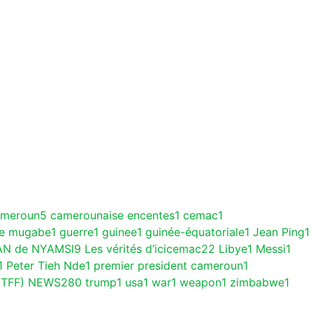
ameroun
5
camerounaise encentes
1
cemac
1
ce mugabe
1
guerre
1
guinee
1
guinée-équatoriale
1
Jean Ping
1
AN de NYAMSI
9
Les vérités d’icicemac
22
Libye
1
Messi
1
1
Peter Tieh Nde
1
premier president cameroun
1
(TFF) NEWS
280
trump
1
usa
1
war
1
weapon
1
zimbabwe
1