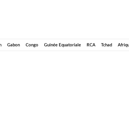
n
Gabon
Congo
Guinée Equatoriale
RCA
Tchad
Afri
or Zogo sur la police camerounaise