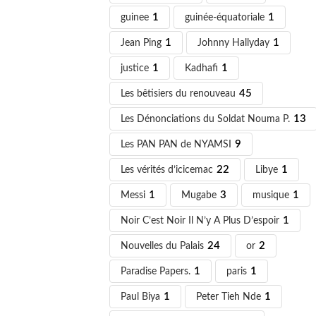
guinee
1
guinée-équatoriale
1
Jean Ping
1
Johnny Hallyday
1
justice
1
Kadhafi
1
Les bêtisiers du renouveau
45
Les Dénonciations du Soldat Nouma P.
13
Les PAN PAN de NYAMSI
9
Les vérités d’icicemac
22
Libye
1
Messi
1
Mugabe
3
musique
1
Noir C’est Noir Il N’y A Plus D’espoir
1
Nouvelles du Palais
24
or
2
Paradise Papers.
1
paris
1
Paul Biya
1
Peter Tieh Nde
1