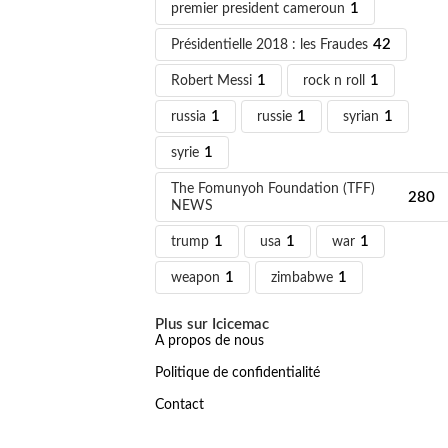
premier president cameroun
1
Présidentielle 2018 : les Fraudes
42
Robert Messi
1
rock n roll
1
russia
1
russie
1
syrian
1
syrie
1
The Fomunyoh Foundation (TFF)
280
NEWS
trump
1
usa
1
war
1
weapon
1
zimbabwe
1
Plus sur Icicemac
A propos de nous
Politique de confidentialité
Contact