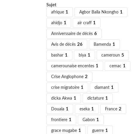
Sujet
afrique
1
Agbor Balla Nkongho
1
ahidjo
1
air craff
1
Anniverssaire de décès
6
Avis de décès
26
Bamenda
1
bashar
1
biya
1
cameroun
5
camerounaise encentes
1
cemac
1
Crise Anglophone
2
crise migratoire
1
diamant
1
dicka Akwa
1
dictature
1
Douala
1
eseka
1
France
2
frontiere
1
Gabon
1
grace mugabe
1
guerre
1