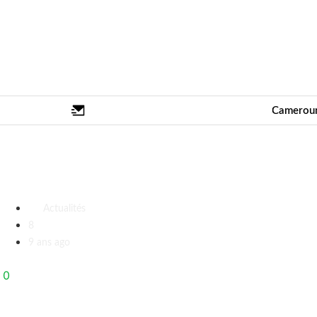
Camerou
La part de vérité du commissaire Juni
Actualités
8
9 ans ago
0
Partager