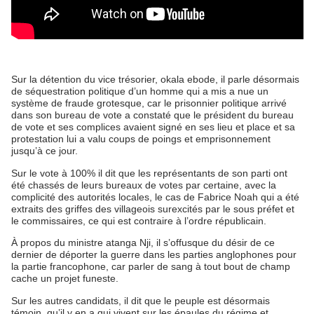
Sur la détention du vice trésorier, okala ebode, il parle désormais
de séquestration politique d’un homme qui a mis a nue un
système de fraude grotesque, car le prisonnier politique arrivé
dans son bureau de vote a constaté que le président du bureau
de vote et ses complices avaient signé en ses lieu et place et sa
protestation lui a valu coups de poings et emprisonnement
jusqu’à ce jour.
Sur le vote à 100% il dit que les représentants de son parti ont
été chassés de leurs bureaux de votes par certaine, avec la
complicité des autorités locales, le cas de Fabrice Noah qui a été
extraits des griffes des villageois surexcités par le sous préfet et
le commissaires, ce qui est contraire à l’ordre républicain.
À propos du ministre atanga Nji, il s’offusque du désir de ce
dernier de déporter la guerre dans les parties anglophones pour
la partie francophone, car parler de sang à tout bout de champ
cache un projet funeste.
Sur les autres candidats, il dit que le peuple est désormais
témoin, qu’il y en a qui vivent sur les épaules du régime et