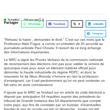
Actualités
20
8 ans ago
0
Partager
WhatsApp
Facebook
X
LinkedIn
Telegram
“Refusez la haine , demandez le droit.” C’est sur ces mots que le
Professeur Alain Fogue, a conclu un entretien de 2h accordé au
journaliste-activiste Paul Chouta. Il ressort de ce long échange
des informations importantes.
Le MRC a signé les Procès Verbaux de la commission nationale
de recensement des élections non pas pour valider la victoire de
quiconque mais pour avoir un élément matériel officiel pour
démonter la fraude industrielle du régime RDPC, et donc la
mauvaise foi de Nkou Mvondo n’honore en rien la profession
d’enseignant, car il sait pertinemment qu’on ne peut contester un
fait sans en avoir connaissance.
Il ajoute que le MRC se fondant sur un article du code électoral a
déposé par anticipation 54 requêtes auprès des présidents du
tribunal de Grande Instance des 54 départements que compte
notre pays, aux fins de constater par un huissier, d’éventuelles
fraudes le jour du scrutin qui est un dimanche , toutes ont été