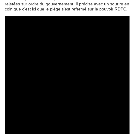
rejetées sur ordre du gouvernement. Il précise avec un sourire en
coin que c’est ici que le piège s’est refermé sur le pouvoir RDPC.