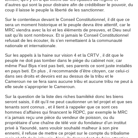
d’autres qui sont la pour distraire afin de crédibiliser le pouvoir, du
coup il laisse le peuple la liberté de les sanctionner.
Sur le contentieux devant le Conseil Constitutionnel, il dit que ce
sera un moment historique et le peuple devra être attentif, car le
MRC viendra avec la loi et les éléments de preuves, et Dieu seul
sait qu’ils sont nombreux. Et si jamais le Conseil Constitutionnel
refusait de les écouter, ils s’en remettaient à la communauté
nationale et internationale.
Sur les appels à la haine sur vision 4 et la CRTV , il dit que le
peuple ne doit pas tomber dans le piège du cabinet noir, car
même Paul Biya n’est pas beti, ses parents ce sont juste installés
en pays beti. En plus , il recommande d’être citoyen, car celui-ci
dans ses droits et devoirs est au dessus de la tribu et le
Cameroun ne se fera sans aucune tribu et aucune tribu ne peut à
elle seule s’approprier le Cameroun.
Sur la question de la liste des riches bamiléké donc les biens
seront saisis, il dit qu’il ne peut cautionner un tel projet et que ses
tenants sont connus , et il tient à rappeler que ce sont ces
hommes d’affaires qui financent le RDPC, par exemple le MRC
n’a jamais reçu une pièce du vendeur de poisson, ou du
propriétaire d’une chaîne de télé voir du fondateur d’un institut
privé à Yaoundé, sans vouloir souhaité malheur à son pire
ennemi, il refuse de mettre ce projet sur le compte du tribalisme