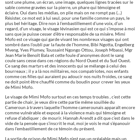
sont une plume, un écran, une image, quelques lignes tracées sur le
sable comme gravées sur la pierre, un phare qui témoigne et
éclaire. Oui dans les médias, on plie mais on ne rompt pas (…)
Résister, ce mot est à lui seul, pour une famille comme un pays, le
plus bel héritage. Dire non à l’embastillement d’une voix, d’un
regard, d’un visage, le visage lévinasien qui est ce qui s’impose à moi
sans que je puisse cesser d’être responsable de sa misère. Mimi
Mofo est ce visage qui garde vivant les nombreux visages qui ont
sombré dans l’oubli par la faute de l’homme, Bibi Ngotta, Engelberg
Mveng, Yves Plumey, Toussaint Ngongo Ottou, Joseph Mbassi, Mgr
Jean Marie Benoît Bala et cette foule d’anonymes dont le sang
coule sans cesse dans ces régions du Nord Ouest et du Sud Ouest.
Ce sang des martyrs et des innocents qui se mélange à celui des
bourreaux ; il y a là nos militaires, nos compatriotes, nos enfants
comme ces filles qui auraient pu adoucir nos nuits froides, ce sang
ne doit point être chauffé comme du boudin pour crever les yeux
de Mimi Mofo.
Le visage de Mimi Mofo surtout en ces temps troubles , c’est cette
partie de chair, je veux dire cette partie même souillée du
Cameroun à travers laquelle l’homme camerounais apparaît encore
comme vulnérable et exposé à la violence mais qui témoigne et
refuse d’abdiquer ; de mourir. Hannah Arendt a dit que c’est dans le
vide de la pensée que s’inscrit le mal, moi je vois le mal s’épanouir
dans l’embastillement de ce témoin du présent.
La sortie de prison de Mimi Mefo n’est pas un préalable mais un