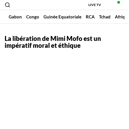
LIVE TV
un
Gabon
Congo
Guinée Equatoriale
RCA
Tchad
Afriqu
La libération de Mimi Mofo est un
impératif moral et éthique