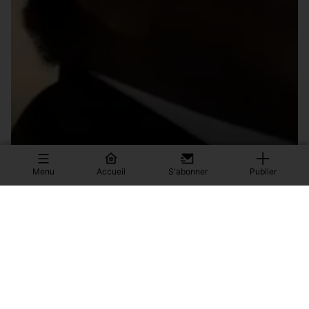
Menu
Accueil
S'abonner
Publier
OU EST DONC PASSÉ PAUL BIYA, LE PLUS VIEUX
SATRAPE AU MONDE ?
Tout le monde fait comme s’il avait, soudain, disparu. Et