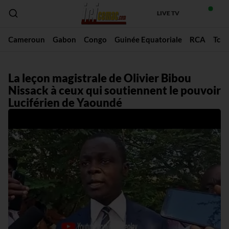
LIVE TV
Cameroun
Gabon
Congo
Guinée Equatoriale
RCA
Tch
La leçon magistrale de Olivier Bibou
Nissack à ceux qui soutiennent le pouvoir
Luciférien de Yaoundé