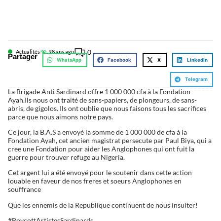
0
Actualités
9
8 ans ago
Partager
WhatsApp
Facebook
X
LinkedIn
Telegram
La Brigade Anti Sardinard offre 1 000 000 cfa à la Fondation
Ayah.Ils nous ont traité de sans-papiers, de plongeurs, de sans-
abris, de gigolos. Ils ont oublie que nous faisons tous les sacrifices
parce que nous aimons notre pays.
Ce jour, la B.A.S a envoyé la somme de 1 000 000 de cfa à la
Fondation Ayah, cet ancien magistrat persecute par Paul Biya, qui a
cree une Fondation pour aider les Anglophones qui ont fuit la
guerre pour trouver refuge au Nigeria.
Cet argent lui a été envoyé pour le soutenir dans cette action
louable en faveur de nos freres et soeurs Anglophones en
souffrance
Que les ennemis de la Republique continuent de nous insulter!
#BoycottArtistesSardinards.