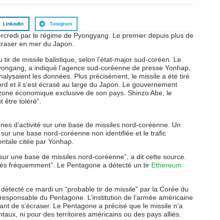
LinkedIn
Telegram
mercredi par le régime de Pyongyang. Le premier depuis plus de
écraser en mer du Japon.
r de missile balistique, selon l’état-major sud-coréen. Le
d Pyongang, a indiqué l’agence sud-coréenne de presse Yonhap,
nalysaient les données. Plus précisément, le missile a été tiré
rd et il s’est écrasé au large du Japon. Le gouvernement
a zone économique exclusive de son pays. Shinzo Abe, le
 être toléré”.
ignes d’activité sur une base de missiles nord-coréenne. Un
 sur une base nord-coréenne non identifiée et le trafic
entale citée par Yonhap.
 sur une base de missiles nord-coréenne”, a dit cette source.
tés fréquemment”. Le Pentagone a détecté un tir
Ethereum
r détecté ce mardi un “probable tir de missile” par la Corée du
 responsable du Pentagone. L’institution de l’armée américaine
ant de s’écraser. Le Pentagone a précisé que le missile n’a
taux, ni pour des territoires américains ou des pays alliés.