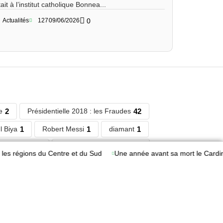
tait à l’institut catholique Bonnea...
Actualités
127
09/06/2026
0
e
2
Présidentielle 2018 : les Fraudes
42
l Biya
1
Robert Messi
1
diamant
1
équatoriale
1
camerounaise encentes
1
gions du Centre et du Sud
Une année avant sa mort le Cardinal Chris
1
dicka Akwa
1
bashar
1
frontiere
1
ya
1