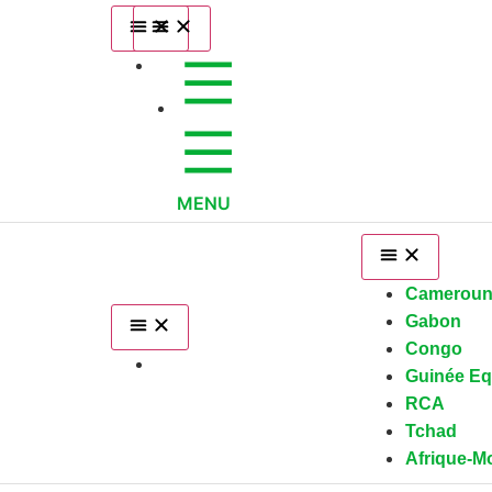
MENU
Camerou
Gabon
Congo
Guinée Eq
RCA
Tchad
Afrique-M