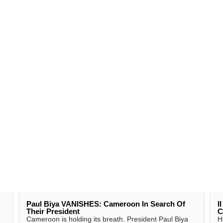
Paul Biya VANISHES: Cameroon In Search Of
I
Their President
C
Cameroon is holding its breath. President Paul Biya
H