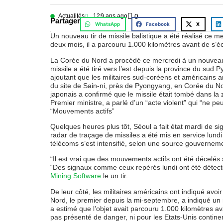
Actualités
12
9 ans ago
0
Partager
WhatsApp
Facebook
X
Un nouveau tir de missile balistique a été réalisé ce 
deux mois, il a parcouru 1.000 kilomètres avant de s’
La Corée du Nord a procédé ce mercredi à un nouveau ti
missile a été tiré vers l’est depuis la province du su
ajoutant que les militaires sud-coréens et américains a
du site de Sain-ni, près de Pyongyang, en Corée du No
japonais a confirmé que le missile était tombé dans l
Premier ministre, a parlé d’un “acte violent” qui “ne peut
“Mouvements actifs”
Quelques heures plus tôt, Séoul a fait état mardi de s
radar de traçage de missiles a été mis en service lundi
télécoms s’est intensifié, selon une source gouvernem
“Il est vrai que des mouvements actifs ont été décelés
“Des signaux comme ceux repérés lundi ont été détec
Mining Software
le un tir.
De leur côté, les militaires américains ont indiqué avoi
Nord, le premier depuis la mi-septembre, a indiqué un
a estimé que l’objet avait parcouru 1.000 kilomètres av
pas présenté de danger, ni pour les Etats-Unis continen