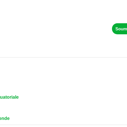
Soume
n
uatoriale
onde