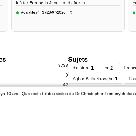
left for Europe in June—and after m...
é
Actualités
37
28/07/2026
0
es
Sujets
3733
dictature
1
or
2
Franc
9
Agbor Balla Nkongho
1
Pau
42
Paradise Papers.
1
guinée-
 ans: Que reste t-il des visites du Dr Christopher Fomunyoh dans les ré
es
220
war
1
Messi
1
syrian
43
syrie
1
cameroun
5
bi
43
6