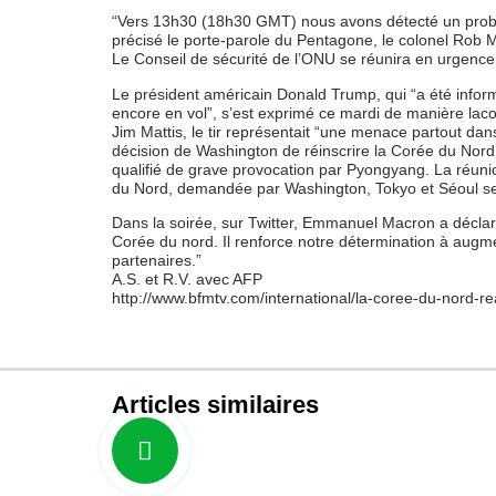
“Vers 13h30 (18h30 GMT) nous avons détecté un proba
précisé le porte-parole du Pentagone, le colonel Rob 
Le Conseil de sécurité de l’ONU se réunira en urgence
Le président américain Donald Trump, qui “a été informé
encore en vol”, s’est exprimé ce mardi de manière laco
Jim Mattis, le tir représentait “une menace partout dans
décision de Washington de réinscrire la Corée du Nord s
qualifié de grave provocation par Pyongyang. La réuni
du Nord, demandée par Washington, Tokyo et Séoul se
Dans la soirée, sur Twitter, Emmanuel Macron a déclar
Corée du nord. Il renforce notre détermination à augme
partenaires.”
A.S. et R.V. avec AFP
http://www.bfmtv.com/international/la-coree-du-nord-re
Articles similaires