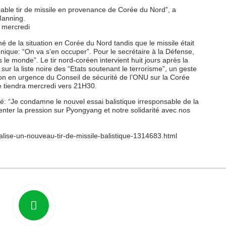
ble tir de missile en provenance de Corée du Nord”, a
Manning.
 mercredi
 de la situation en Corée du Nord tandis que le missile était
nique: “On va s’en occuper”. Pour le secrétaire à la Défense,
 le monde”. Le tir nord-coréen intervient huit jours après la
ur la liste noire des “Etats soutenant le terrorisme”, un geste
on en urgence du Conseil de sécurité de l’ONU sur la Corée
 tiendra mercredi vers 21H30.
é: “Je condamne le nouvel essai balistique irresponsable de la
nter la pression sur Pyongyang et notre solidarité avec nos
alise-un-nouveau-tir-de-missile-balistique-1314683.html