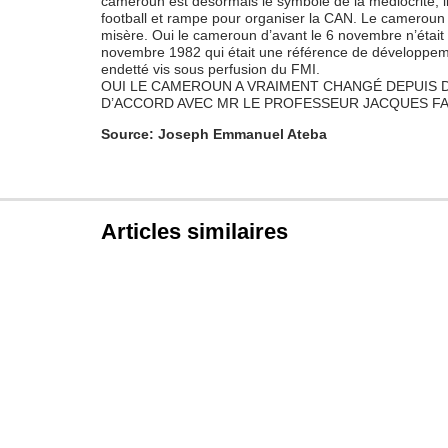
cameroun est désormais le symbole de la médiocrité, 
football et rampe pour organiser la CAN. Le cameroun a 
misère. Oui le cameroun d’avant le 6 novembre n’était
novembre 1982 qui était une référence de développem
endetté vis sous perfusion du FMI.
OUI LE CAMEROUN A VRAIMENT CHANGÉ DEPUIS D
D’ACCORD AVEC MR LE PROFESSEUR JACQUES F
Source: Joseph Emmanuel Ateba
Articles similaires