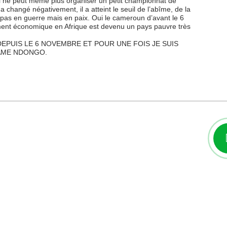
il ne peut même plus organiser un petit championnat de
changé négativement, il a atteint le seuil de l’abîme, de la
 pas en guerre mais en paix. Oui le cameroun d’avant le 6
ent économique en Afrique est devenu un pays pauvre très
EPUIS LE 6 NOVEMBRE ET POUR UNE FOIS JE SUIS
AME NDONGO.