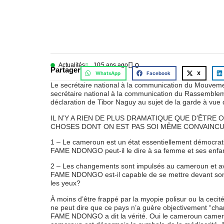
Actualités
10
5 ans ago
0
Partager
WhatsApp
Facebook
X
Le secrétaire national à la communication du Mouve
secrétaire national à la communication du Rassemb
déclaration de Tibor Naguy au sujet de la garde à vu
IL N’Y A RIEN DE PLUS DRAMATIQUE QUE D’ÊTRE 
CHOSES DONT ON EST PAS SOI MÊME CONVAINCU
1 – Le cameroun est un état essentiellement démocrati
FAME NDONGO peut-il le dire à sa femme et ses enfa
2 – Les changements sont impulsés au cameroun et av
FAME NDONGO est-il capable de se mettre devant son m
les yeux?
À moins d’être frappé par la myopie polisur ou la cec
ne peut dire que ce pays n’a guère objectivement “ch
FAME NDONGO a dit la vérité. Oui le cameroun camerou