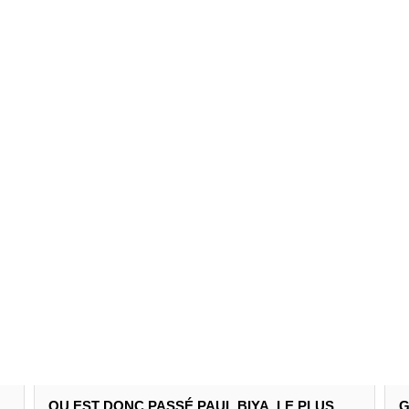
OU EST DONC PASSÉ PAUL BIYA, LE PLUS
G