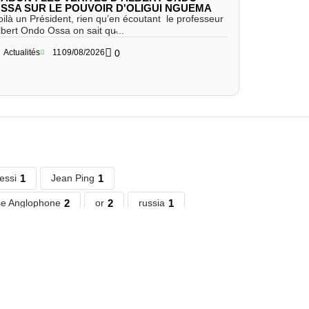
SSA SUR LE POUVOIR D'OLIGUI NGUEMA
oilà un Président, rien qu’en écoutant le professeur
lbert Ondo Ossa on sait qu̵...
Actualités
11
09/08/2026
0
essi
1
Jean Ping
1
se Anglophone
2
or
2
russia
1
 roll
1
Paradise Papers.
1
abe
3
France
2
dicka Akwa
1
F) NEWS
280
Anniverssaire de décès
6