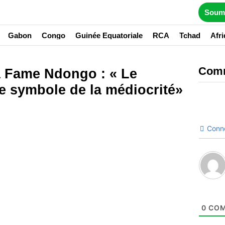
Soume
Gabon
Congo
Guinée Equatoriale
RCA
Tchad
Afr
Com
 Fame Ndongo : « Le
e symbole de la médiocrité»
Conn
0
COM