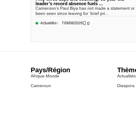
leader’s record absence fuels ...
Cameroon’s Paul Biya has not made a statement or
been seen since leaving for ‘brief pri...
Actualités
7
09/08/2026
0
Pays/Région
Thèm
Afrique-Monde
Actualités
Cameroun
Diaspora
Congo
Diverse
Gabon
Économi
Guinée Equatoriale
Santé
RCA
Sports
Tchad
Culture