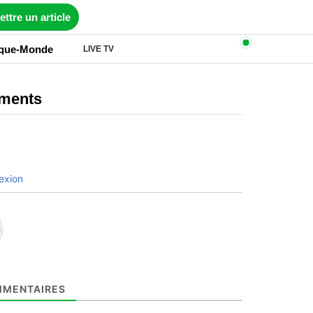
ttre un article
ique-Monde
LIVE TV
ments
exion
MENTAIRES