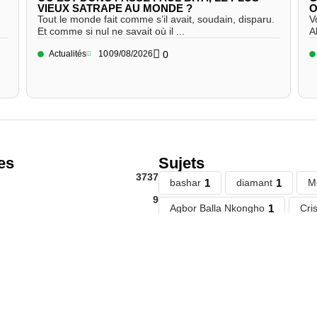
VIEUX SATRAPE AU MONDE ?
O
Tout le monde fait comme s’il avait, soudain, disparu.
V
Et comme si nul ne savait où il ...
A
Actualités
10
09/08/2026
0
es
Sujets
3737
bashar
1
diamant
1
M
9
Agbor Balla Nkongho
1
Cri
42
Libye
1
ahidjo
1
rock n
es
220
Nouvelles du Palais
24
Mug
43
The Fomunyoh Foundation (TF
43
crise migratoire
1
guinee
1
6