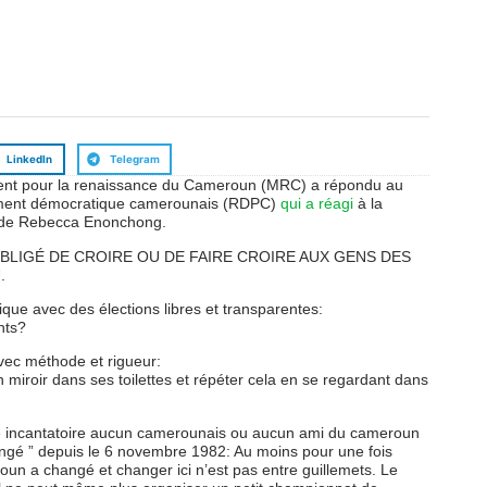
LinkedIn
Telegram
ment pour la renaissance du Cameroun (MRC) a répondu au
lement démocratique camerounais (RDPC)
qui a réagi
à la
e de Rebecca Enonchong.
OBLIGÉ DE CROIRE OU DE FAIRE CROIRE AUX GENS DES
.
que avec des élections libres et transparentes:
nts?
ec méthode et rigueur:
iroir dans ses toilettes et répéter cela en se regardant dans
ité incantatoire aucun camerounais ou aucun ami du cameroun
angé ” depuis le 6 novembre 1982: Au moins pour une fois
n a changé et changer ici n’est pas entre guillemets. Le