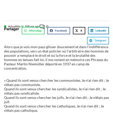
0
Actualités
10
8 ans ago
Partager
WhatsApp
Facebook
X
LinkedIn
Telegram
Alors que je vois mon pays glisser doucement et dans l’indifférence
des populations, vers un état policier oú l’arbitraire des hommes de
pouvoir a remplacé le droit et oú la force et la brutalité des
hommes en tenues fait loi, il me revient en mémoire ces Phrases du
Pasteur Martin Niemöller déporté en 1937 en camp de
concentration.
« Quand ils sont venus chercher les communistes, Je n’ai rien dit ; Je
n’étais pas communiste.
Quand ils sont venus chercher les syndicalistes, Je n’ai rien dit ; Je
n’étais pas syndicaliste.
Quand ils sont venus chercher les juifs, Je n’ai rien dit ; Je n’étais pas
juif.
Quand ils sont venus chercher les catholiques, Je n’ai rien dit ; Je
n’étais pas catholique.