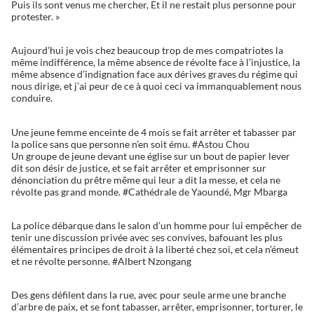
Puis ils sont venus me chercher, Et il ne restait plus personne pour
protester. »
Aujourd’hui je vois chez beaucoup trop de mes compatriotes la
même indifférence, la même absence de révolte face à l’injustice, la
même absence d’indignation face aux dérives graves du régime qui
nous dirige, et j’ai peur de ce à quoi ceci va immanquablement nous
conduire.
Une jeune femme enceinte de 4 mois se fait arrêter et tabasser par
la police sans que personne n’en soit ému. #Astou Chou
Un groupe de jeune devant une église sur un bout de papier lever
dit son désir de justice, et se fait arrêter et emprisonner sur
dénonciation du prêtre même qui leur a dit la messe, et cela ne
révolte pas grand monde. #Cathédrale de Yaoundé, Mgr Mbarga
La police débarque dans le salon d’un homme pour lui empêcher de
tenir une discussion privée avec ses convives, bafouant les plus
élémentaires principes de droit à la liberté chez soi, et cela n’émeut
et ne révolte personne. #Albert Nzongang
Des gens défilent dans la rue, avec pour seule arme une branche
d’arbre de paix, et se font tabasser, arrêter, emprisonner, torturer, le