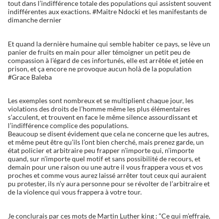
tout dans l’indifférence totale des populations qui assistent souvent
indifférentes aux exactions. #Maitre Ndocki et les manifestants de
dimanche dernier
Et quand la dernière humaine qui semble habiter ce pays, se lève un
panier de fruits en main pour aller témoigner un petit peu de
compassion à l’égard de ces infortunés, elle est arrêtée et jetée en
prison, et ça encore ne provoque aucun holà de la population
#Grace Baleba
Les exemples sont nombreux et se multiplient chaque jour, les
violations des droits de l’homme même les plus élémentaires
s’acculent, et trouvent en face le même silence assourdissant et
l’indifférence complice des populations.
Beaucoup se disent évidement que cela ne concerne que les autres,
et même peut être qu’ils l’ont bien cherché, mais prenez garde, un
état policier et arbitraire peu frapper n’importe qui, n’importe
quand, sur n’importe quel motif et sans possibilité de recours, et
demain pour une raison ou une autre il vous frappera vous et vos
proches et comme vous aurez laissé arrêter tout ceux qui auraient
pu protester, ils n’y aura personne pour se révolter de l’arbitraire et
de la violence qui vous frappera à votre tour.
Je conclurais par ces mots de Martin Luther king : “Ce qui m’effraie,