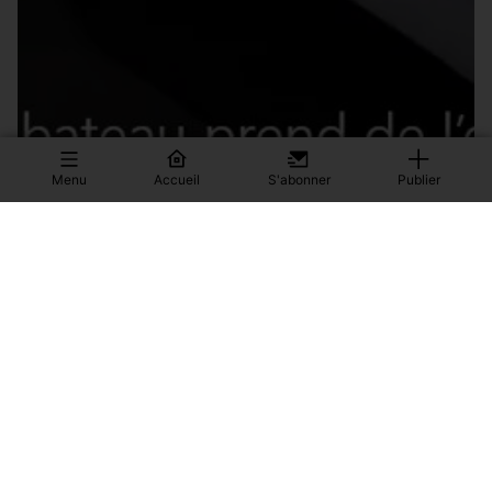
Menu
Accueil
S'abonner
Publier
OU EST DONC PASSÉ PAUL BIYA, LE PLUS VIEUX
SATRAPE AU MONDE ?
Tout le monde fait comme s’il avait, soudain, disparu. Et
comme si nul ne savait où il ...
0
Actualités
6
09/08/2026