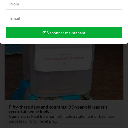
S'abonner maintenant
Fifty-three days and counting: 93-year-old leader’s
record absence fuels ...
Cameroon’s Paul Biya has not made a statement or been seen
since leaving for ‘brief pri...