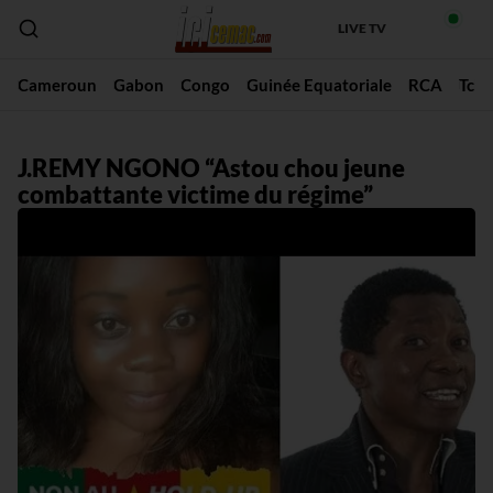
LIVE TV
Cameroun
Gabon
Congo
Guinée Equatoriale
RCA
Tch
J.REMY NGONO “Astou chou jeune
combattante victime du régime”