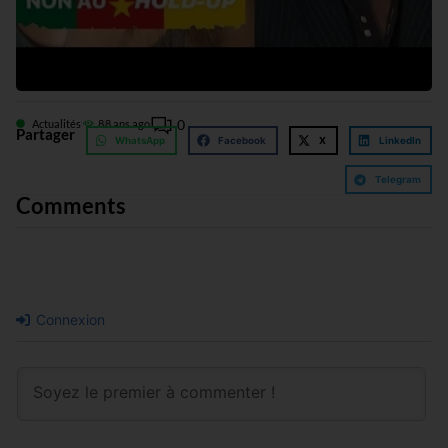
0
Actualités
8
8 ans ago
Partager
WhatsApp
Facebook
X
LinkedIn
Telegram
Comments
Connexion