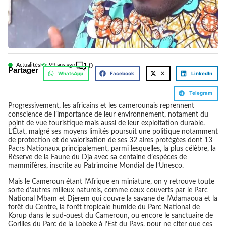
Actualités
9
9 ans ago
0
Partager
WhatsApp
Facebook
X
LinkedIn
Telegram
Progressivement, les africains et les camerounais reprennent
conscience de l’importance de leur environnement, notament du
point de vue touristique mais aussi de leur exploitation durable.
L’État, malgré ses moyens limités poursuit une politique notamment
de protection et de valorisation de ses 32 aires protégées dont 13
Pacrs Nationaux principalement, parmi lesquelles, la plus célèbre, la
Réserve de la Faune du Dja avec sa centaine d’espèces de
mammifères, inscrite au Patrimoine Mondial de l’Unesco.
Mais le Cameroun étant l’Afrique en miniature, on y retrouve toute
sorte d’autres milieux naturels, comme ceux couverts par le Parc
National Mbam et Djerem qui couvre la savane de l’Adamaoua et la
forêt du Centre, la forêt tropicale humide du Parc National de
Korup dans le sud-ouest du Cameroun, ou encore le sanctuaire de
Gorilles du Parc de la Lobeke à l’Est du Pays, pour ne citer que ces