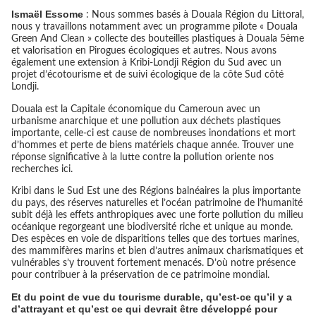
Ismaël Essome
: Nous sommes basés à Douala Région du Littoral,
nous y travaillons notamment avec un programme pilote « Douala
Green And Clean » collecte des bouteilles plastiques à Douala 5ème
et valorisation en Pirogues écologiques et autres. Nous avons
également une extension à Kribi-Londji Région du Sud avec un
projet d’écotourisme et de suivi écologique de la côte Sud côté
Londji.
Douala est la Capitale économique du Cameroun avec un
urbanisme anarchique et une pollution aux déchets plastiques
importante, celle-ci est cause de nombreuses inondations et mort
d’hommes et perte de biens matériels chaque année. Trouver une
réponse significative à la lutte contre la pollution oriente nos
recherches ici.
Kribi dans le Sud Est une des Régions balnéaires la plus importante
du pays, des réserves naturelles et l’océan patrimoine de l’humanité
subit déjà les effets anthropiques avec une forte pollution du milieu
océanique regorgeant une biodiversité riche et unique au monde.
Des espèces en voie de disparitions telles que des tortues marines,
des mammifères marins et bien d’autres animaux charismatiques et
vulnérables s’y trouvent fortement menacés. D’où notre présence
pour contribuer à la préservation de ce patrimoine mondial.
Et du point de vue du tourisme durable, qu’est-ce qu’il y a
d’attrayant et qu’est ce qui devrait être développé pour