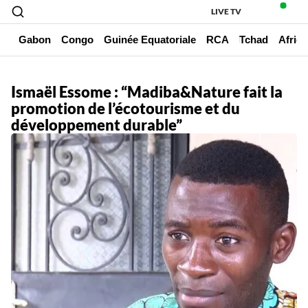
LIVE TV
un
Gabon
Congo
Guinée Equatoriale
RCA
Tchad
Afriq
Ismaël Essome : “Madiba&Nature fait la
promotion de l’écotourisme et du
développement durable”