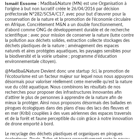
Ismaël Essome
: Madiba&Nature (MN) est une Organisation à
l’origine à but non lucratif créée le 26/04/2016 par décision
préfectorale N°282/SCSA/C17, avec pour but d’œuvrer pour la
conservation de la nature et la promotion de l’économie circulaire
en Afrique. Concrètement M&N a un double fonctionnement,
d’abord comme ONG de développement durable et de recherche
scientifique ; avec pour mission de conserver la nature (lutte contre
la pollution aux déchets solides, extraction collecte stockages des
déchets plastiques de la nature ; aménagement des espaces
naturels et aires protégées aquatiques, les paysages sensibles pour
la biodiversité et la voirie urbaine ; programme d’éducation
environnementale citoyen).
@Madiba&Nature Devient donc une startup :Ici, la promotion de
l’écotourisme est un facteur majeur sur lequel nous nous appuyons
désormais pour valoriser réellement cette merveille qu’est la nature
vue du côté aquatique. Nous combinons les résultats de nos
recherches pour proposer des infrastructures innovantes afin
d’attirer le plus de personnes à apprendre de la nature afin de
mieux la protéger. Ainsi nous proposons désormais des ballades en
pirogues écologiques dans des plans d’eau des lacs des fleuves et
en mer (Kribi) couplées à des vues aériennes des espaces traversés
et de la forêt et faune perceptible du coin grâce à notre innovation
de drone emporté à bord.
Le recyclage des déchets plastiques et organiques en pirogues