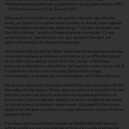
l’hebdomadaire panafricain a publié dans son double numéro 2953
– 2954 en kiosque du 13 au 26 août 2017.
Cité parmi les présidents qui répugnent à dévoiler leur état de
santé, un medecin d’origine camerounaise, en Suisse, interrogé par
l’hebdomadaire panafricain, soutient qu’ “il est fort probable” que
Paul Biya, 84 ans, “souffre d’hyperplasie de la prostate”. Ce qui
serait d’ailleurs “normal pour son age”, ajoute le Docteur, par
ailleurs Professeur de Medecine Generale.
«A la démarche du chef de l’Etat, moins alerte ces dernières années,
on devine quelques problèmes articulaires, et sa difficulté à gravir
un escalier laisse penser à une arthrose. Certes, la télévision
nationale a interdiction de le filmer de trop près, mais cela se voit, il
n’a jamais eu recours à la chirurgie plastique du visage,
contrairement à certains de ses homologues» écrit Jeune Afrique.
Après avoir évoqué la «mauvaise santé de fer» du successeur de feu
Ahmadou Ahidjo depuis 35 ans, dans un autre article publié l’année
dernière, le journal dont la rédaction est dirigée depuis Paris en
France par François Soudan, dévoile ce qu’il croit être le secret de
la bonne mine du président camerounais «Sa longévité tient à son
hygiène de vie: peu mondaine, il mange sobrement, même s’il est un
amateur de vin».
Il y a deux ans, le quotidien français Le Monde affirmait dans un
article publié sur son site Internet et titré «Le couple présidentiel