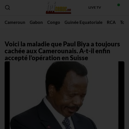
LIVE TV
Cameroun
Gabon
Congo
Guinée Equatoriale
RCA
Tch
Voici la maladie que Paul Biya a toujours
cachée aux Camerounais. A-t-il enfin
accepté l’opération en Suisse