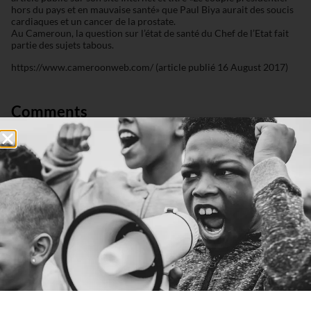
hors du pays et en mauvaise santé» que Paul Biya aurait des soucis
cardiaques et un cancer de la prostate.
Au Cameroun, la question sur l’état de santé du Chef de l’Etat fait
partie des sujets tabous.
https://www.cameroonweb.com/ (article publié 16 August 2017)
Comments
Connexion
0
COMMENTAIRES