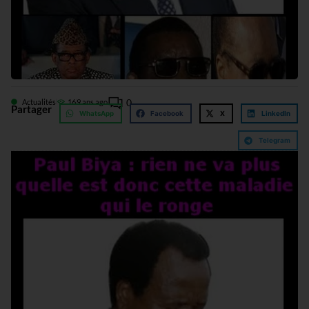
0
Actualités
16
9 ans ago
Partager
WhatsApp
Facebook
X
LinkedIn
Telegram