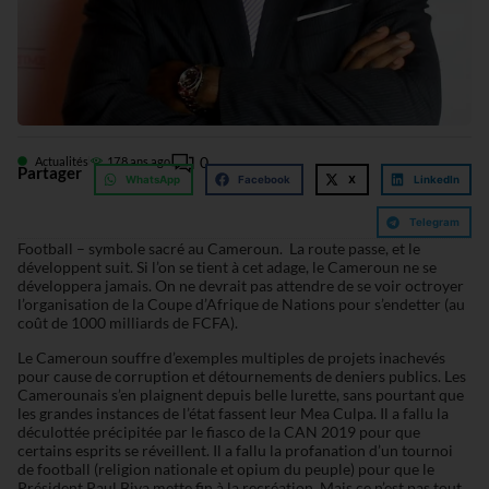
0
Actualités
17
8 ans ago
Partager
WhatsApp
Facebook
X
LinkedIn
Telegram
Football – symbole sacré au Cameroun. La route passe, et le
développent suit. Si l’on se tient à cet adage, le Cameroun ne se
développera jamais. On ne devrait pas attendre de se voir octroyer
l’organisation de la Coupe d’Afrique de Nations pour s’endetter (au
coût de 1000 milliards de FCFA).
Le Cameroun souffre d’exemples multiples de projets inachevés
pour cause de corruption et détournements de deniers publics. Les
Camerounais s’en plaignent depuis belle lurette, sans pourtant que
les grandes instances de l’état fassent leur Mea Culpa. Il a fallu la
déculottée précipitée par le fiasco de la CAN 2019 pour que
certains esprits se réveillent. Il a fallu la profanation d’un tournoi
de football (religion nationale et opium du peuple) pour que le
Président Paul Biya mette fin à la recréation. Mais ce n’est pas tout.