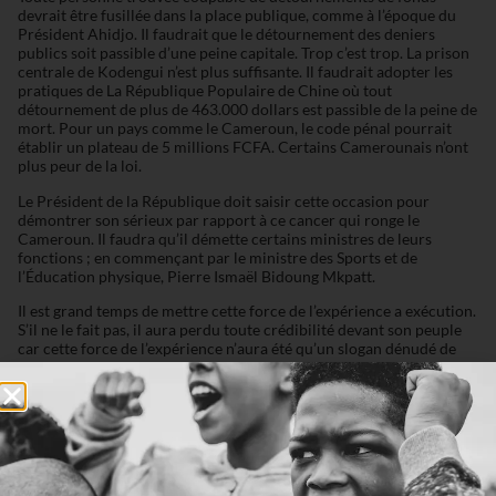
devrait être fusillée dans la place publique, comme à l’époque du
Président Ahidjo. Il faudrait que le détournement des deniers
publics soit passible d’une peine capitale. Trop c’est trop. La prison
centrale de Kodengui n’est plus suffisante. Il faudrait adopter les
pratiques de La République Populaire de Chine où tout
détournement de plus de 463.000 dollars est passible de la peine de
mort. Pour un pays comme le Cameroun, le code pénal pourrait
établir un plateau de 5 millions FCFA. Certains Camerounais n’ont
plus peur de la loi.
Le Président de la République doit saisir cette occasion pour
démontrer son sérieux par rapport à ce cancer qui ronge le
Cameroun. Il faudra qu’il démette certains ministres de leurs
fonctions ; en commençant par le ministre des Sports et de
l’Éducation physique, Pierre Ismaël Bidoung Mkpatt.
Il est grand temps de mettre cette force de l’expérience a exécution.
S’il ne le fait pas, il aura perdu toute crédibilité devant son peuple
car cette force de l’expérience n’aura été qu’un slogan dénudé de
sérieux. Le Président de la République du Cameroun doit prouver
que le poisson ne pourri pas commençant par la tête.
« Fool me once, shame on you. Fool me twice, shame on me » dit un
dicton Américain.
La balle est dans le camp du Président Paul Biya.