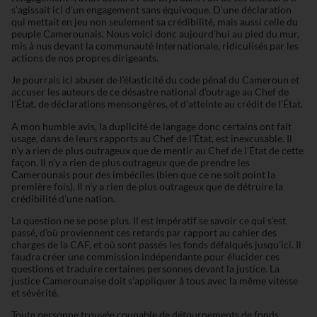
s’agissait ici d’un engagement sans équivoque. D’une déclaration
qui mettait en jeu non seulement sa crédibilité, mais aussi celle du
peuple Camerounais. Nous voici donc aujourd’hui au pied du mur,
mis à nus devant la communauté internationale, ridiculisés par les
actions de nos propres dirigeants.
Je pourrais ici abuser de l’élasticité du code pénal du Cameroun et
accuser les auteurs de ce désastre national d’outrage au Chef de
l’État, de déclarations mensongères, et d’atteinte au crédit de l’État.
A mon humble avis, la duplicité de langage donc certains ont fait
usage, dans de leurs rapports au Chef de l’État, est inexcusable. Il
n’y a rien de plus outrageux que de mentir au Chef de l’État de cette
façon. Il n’y a rien de plus outrageux que de prendre les
Camerounais pour des imbéciles (bien que ce ne soit point la
première fois). Il n’y a rien de plus outrageux que de détruire la
crédibilité d’une nation.
La question ne se pose plus. Il est impératif se savoir ce qui s’est
passé, d’où proviennent ces retards par rapport au cahier des
charges de la CAF, et où sont passés les fonds défalqués jusqu’ici. Il
faudra créer une commission indépendante pour élucider ces
questions et traduire certaines personnes devant la justice. La
justice Camerounaise doit s’appliquer à tous avec la même vitesse
et sévérité.
Toute personne trouvée coupable de détournements de fonds