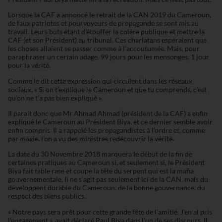
Lorsque la CAF a annoncé le retrait de la CAN 2019 du Cameroun,
de faux patriotes et pourvoyeurs de propagande se sont mis au
travail. Leurs buts étant d’étouffer la colère publique et mettre la
CAF (et son Président) au tribunal. Ces charlatans espéraient que
les choses allaient se passer comme à l’accoutumée. Mais, pour
paraphraser un certain adage, 99 jours pour les mensonges, 1 jour
pour la vérité.
Comme le dit cette expression qui circulent dans les réseaux
sociaux, « Si on t’explique le Cameroun et que tu comprends, c’est
qu’on ne t’a pas bien expliqué ».
Il parait donc que Mr Ahmad Ahmad (président de la CAF) a enfin
expliqué le Cameroun au Président Biya, et ce dernier semble avoir
enfin compris. Il a rappelé les propagandistes à l’ordre et, comme
par magie, l’on a vu des ministres redécouvrir la vérité.
La date du 30 Novembre 2018 marquera le début de la fin de
certaines pratiques au Cameroun si, et seulement si, le Président
Biya fait table rase et coupe la tête du serpent qui est la mafia
gouvernementale. Il ne s’agit pas seulement ici de la CAN, mais du
développent durable du Cameroun, de la bonne gouvernance, du
respect des biens publics.
« Notre pays sera prêt pour cette grande fête de l’amitié. J’en ai pris
l’engagement », avait déclaré Paul Biya dans l’un de ses discours. Il