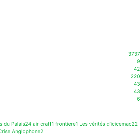
3737
9
42
220
43
43
6
s du Palais
24
air craff
1
frontiere
1
Les vérités d’icicemac
22
Crise Anglophone
2