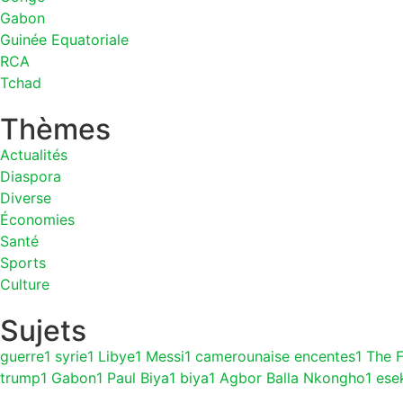
Gabon
Guinée Equatoriale
RCA
Tchad
Thèmes
Actualités
Diaspora
Diverse
Économies
Santé
Sports
Culture
Sujets
guerre
1
syrie
1
Libye
1
Messi
1
camerounaise encentes
1
The 
trump
1
Gabon
1
Paul Biya
1
biya
1
Agbor Balla Nkongho
1
ese