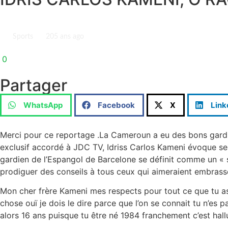
Sports
20
5 ans ago
0
Partager
WhatsApp
Facebook
X
Link
Merci pour ce reportage .La Cameroun a eu des bons gardiens
exclusif accordé à JDC TV, Idriss Carlos Kameni évoque ses
gardien de l’Espangol de Barcelone se définit comme un « sol
prodiguer des conseils à tous ceux qui aimeraient embrasse
Mon cher frère Kameni mes respects pour tout ce que tu as
chose ouï je dois le dire parce que l’on se connait tu n’es 
alors 16 ans puisque tu être né 1984 franchement c’est ha