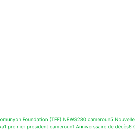
Fomunyoh Foundation (TFF) NEWS
280
cameroun
5
Nouvelle
ka
1
premier president cameroun
1
Anniverssaire de décès
6