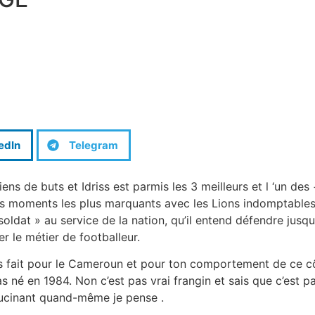
edIn
Telegram
 de buts et Idriss est parmis les 3 meilleurs et l ‘un des +
 moments les plus marquants avec les Lions indomptables, m
dat » au service de la nation, qu’il entend défendre jusqu’à 
r le métier de footballeur.
 fait pour le Cameroun et pour ton comportement de ce côt
pas né en 1984. Non c’est pas vrai frangin et sais que c’est
llucinant quand-même je pense .