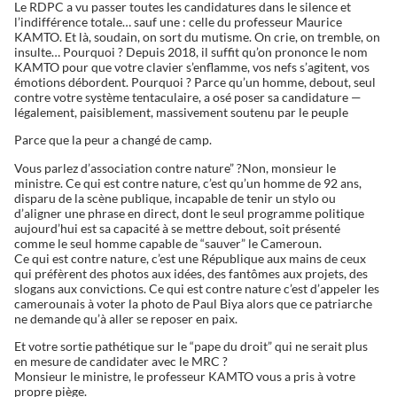
Le RDPC a vu passer toutes les candidatures dans le silence et
l’indifférence totale… sauf une : celle du professeur Maurice
KAMTO. Et là, soudain, on sort du mutisme. On crie, on tremble, on
insulte… Pourquoi ? Depuis 2018, il suffit qu’on prononce le nom
KAMTO pour que votre clavier s’enflamme, vos nefs s’agitent, vos
émotions débordent. Pourquoi ? Parce qu’un homme, debout, seul
contre votre système tentaculaire, a osé poser sa candidature —
légalement, paisiblement, massivement soutenu par le peuple
Parce que la peur a changé de camp.
Vous parlez d’association contre nature” ?Non, monsieur le
ministre. Ce qui est contre nature, c’est qu’un homme de 92 ans,
disparu de la scène publique, incapable de tenir un stylo ou
d’aligner une phrase en direct, dont le seul programme politique
aujourd’hui est sa capacité à se mettre debout, soit présenté
comme le seul homme capable de “sauver” le Cameroun.
Ce qui est contre nature, c’est une République aux mains de ceux
qui préfèrent des photos aux idées, des fantômes aux projets, des
slogans aux convictions. Ce qui est contre nature c’est d’appeler les
camerounais à voter la photo de Paul Biya alors que ce patriarche
ne demande qu’à aller se reposer en paix.
Et votre sortie pathétique sur le “pape du droit” qui ne serait plus
en mesure de candidater avec le MRC ?
Monsieur le ministre, le professeur KAMTO vous a pris à votre
propre piège.