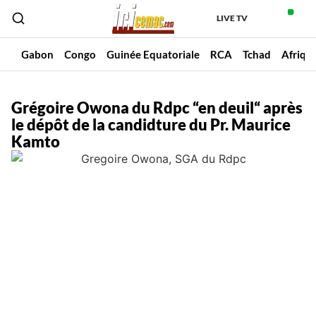
LIVE TV
un
Gabon
Congo
Guinée Equatoriale
RCA
Tchad
Afriqu
Grégoire Owona du Rdpc “en deuil“ après
le dépôt de la candidture du Pr. Maurice
Kamto