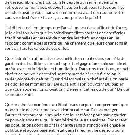
de déséquilibre. C’est toujours le peuple qui serre la ceinture,
retrousse les manches, et vous la bas en haut vous faites quoi? Le
peuple travaille vous mangez comme dieu avait déjà coupé votre
cadavre de chèvre. Et avec ça , vous parlez de paix!!!
J’ai dit et aussi longtemps que j’aurai un peu de souffle et de force,
je le dirai toujours que les soit disant élites sortent des chefferies
traditionnelles et cessent de prendre les chefs en otages en les
rabotant comme des statuts qui ne chantent que leurs chansons et
sont parfois les valets de ces élites.
Que l’administration laisse les chefferies en paix dans son rôle de
gardien des traditions, de socle spirituel gage d’une paix sociale et
arrête avec intimidation et humiliation. Dans nos traditions, on nait
chef et ce pouvoir ancestral se transmet de père en fils selon la
seule volonté du défunt. Quand désormais un chef est élu, on parle
de quoi en ce moment la ? De qui tient il son pouvoir? Du papier
que vous appelez homologation? De ses ancêtres ou de qui ? De qui
se moque t-on?
Que les chefs eux mêmes arrêtent leurs corps et comprennent que
monarchie ne peut rimer avec démocratie car l’un va manger
l’autre et retrouvent leurs palais et leurs trônes pour sauvegarder
ce pouvoir ancestral qu’ils ont hérité de leurs ancêtres. Encadrent
les populations dont ils ont la charge sans distinction de chapelle
politique et accompagnent l’état dans la recherche des solutions