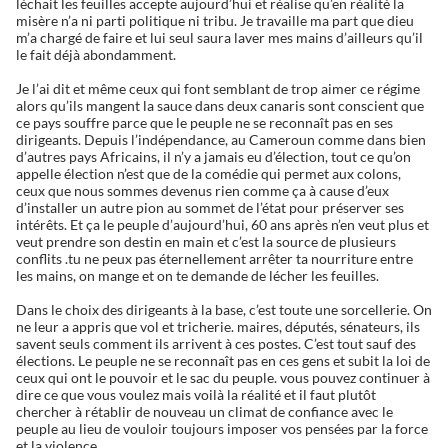
léchait les feuilles accepte aujourd’hui et réalise qu’en réalité la
misère n’a ni parti politique ni tribu. Je travaille ma part que dieu
m’a chargé de faire et lui seul saura laver mes mains d’ailleurs qu’il
le fait déjà abondamment.
Je l’ai dit et même ceux qui font semblant de trop aimer ce régime
alors qu’ils mangent la sauce dans deux canaris sont conscient que
ce pays souffre parce que le peuple ne se reconnaît pas en ses
dirigeants. Depuis l’indépendance, au Cameroun comme dans bien
d’autres pays Africains, il n’y a jamais eu d’élection, tout ce qu’on
appelle élection n’est que de la comédie qui permet aux colons,
ceux que nous sommes devenus rien comme ça à cause d’eux
d’installer un autre pion au sommet de l’état pour préserver ses
intérêts. Et ça le peuple d’aujourd’hui, 60 ans après n’en veut plus et
veut prendre son destin en main et c’est la source de plusieurs
conflits .tu ne peux pas éternellement arrêter ta nourriture entre
les mains, on mange et on te demande de lécher les feuilles.
Dans le choix des dirigeants à la base, c’est toute une sorcellerie. On
ne leur a appris que vol et tricherie. maires, députés, sénateurs, ils
savent seuls comment ils arrivent à ces postes. C’est tout sauf des
élections. Le peuple ne se reconnaît pas en ces gens et subit la loi de
ceux qui ont le pouvoir et le sac du peuple. vous pouvez continuer à
dire ce que vous voulez mais voilà la réalité et il faut plutôt
chercher à rétablir de nouveau un climat de confiance avec le
peuple au lieu de vouloir toujours imposer vos pensées par la force
et la violence.