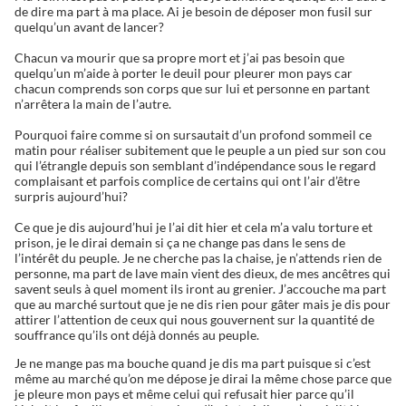
de dire ma part à ma place. Ai je besoin de déposer mon fusil sur
quelqu’un avant de lancer?
Chacun va mourir que sa propre mort et j’ai pas besoin que
quelqu’un m’aide à porter le deuil pour pleurer mon pays car
chacun comprends son corps que sur lui et personne en partant
n’arrêtera la main de l’autre.
Pourquoi faire comme si on sursautait d’un profond sommeil ce
matin pour réaliser subitement que le peuple a un pied sur son cou
qui l’étrangle depuis son semblant d’indépendance sous le regard
complaisant et parfois complice de certains qui ont l’air d’être
surpris aujourd’hui?
Ce que je dis aujourd’hui je l’ai dit hier et cela m’a valu torture et
prison, je le dirai demain si ça ne change pas dans le sens de
l’intérêt du peuple. Je ne cherche pas la chaise, je n’attends rien de
personne, ma part de lave main vient des dieux, de mes ancêtres qui
savent seuls à quel moment ils iront au grenier. J’accouche ma part
que au marché surtout que je ne dis rien pour gâter mais je dis pour
attirer l’attention de ceux qui nous gouvernent sur la quantité de
souffrance qu’ils ont déjà donnés au peuple.
Je ne mange pas ma bouche quand je dis ma part puisque si c’est
même au marché qu’on me dépose je dirai la même chose parce que
je pleure mon pays et même celui qui refusait hier parce qu’il