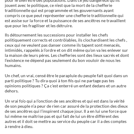
pour le bien être des populations. Dans ce jeu dangereux qu’ils
jouent avec le politique, ce n’est que la mort de la chefferie
traditionnelle qui est programmée et les gouvernants ayant
compris ce que peut représenter une chefferie traditionnelle qui
est assise sur la force et la puissance de ses ancêtres ne travaillent
que pour les fragiliser et les détruire.
Ils détournement les successions pour installer les chefs
politiquement corrects et contrôlables, ils clochardisent les chefs ,
ceux qui ne veulent pas danser comme ils tapent sont menacés,
intimidés, rappelés à l’ordre et on dit même qu’on va les enlever sur
la maison de leurs pères. Les chefferies sont des lieux sacrés et dont
l’existence ne dépend pas seulement du bon vouloir de nous les
humains.
Un chef, un vrai, censé être le parapluie du peuple fait quoi dans un
parti politique ? Tu dira quoi à ton fils qui ne partage pas tes
opinions politiques ? Ça c’est enterré un enfant dedans et un autre
dehors.
Un vrai fo’o qui a l’onction de ses ancêtres et qui est dans la vérité
de son peuple n’a peur de rien car assuré de la protection des dieux
de ses ancêtres qui l’inspirent chaque jour. Il a en lui une force que
lui même ne maîtrise pas et qui fait de lui un être différent des
autres et il doit se mettre au service du peuple car il a des comptes
à rendre à dieu.