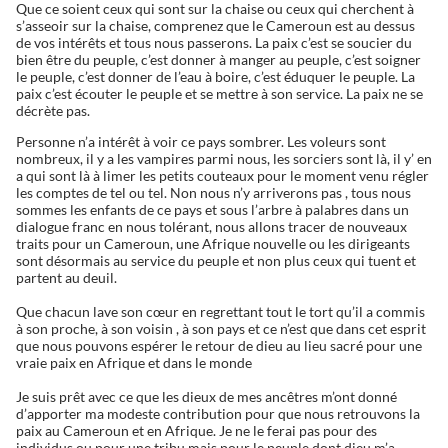
Que ce soient ceux qui sont sur la chaise ou ceux qui cherchent à
s’asseoir sur la chaise, comprenez que le Cameroun est au dessus
de vos intérêts et tous nous passerons. La paix c’est se soucier du
bien être du peuple, c’est donner à manger au peuple, c’est soigner
le peuple, c’est donner de l’eau à boire, c’est éduquer le peuple. La
paix c’est écouter le peuple et se mettre à son service. La paix ne se
décrète pas.
Personne n’a intérêt à voir ce pays sombrer. Les voleurs sont
nombreux, il y a les vampires parmi nous, les sorciers sont là, il y’ en
a qui sont là à limer les petits couteaux pour le moment venu régler
les comptes de tel ou tel. Non nous n’y arriverons pas , tous nous
sommes les enfants de ce pays et sous l’arbre à palabres dans un
dialogue franc en nous tolérant, nous allons tracer de nouveaux
traits pour un Cameroun, une Afrique nouvelle ou les dirigeants
sont désormais au service du peuple et non plus ceux qui tuent et
partent au deuil.
Que chacun lave son cœur en regrettant tout le tort qu’il a commis
à son proche, à son voisin , à son pays et ce n’est que dans cet esprit
que nous pouvons espérer le retour de dieu au lieu sacré pour une
vraie paix en Afrique et dans le monde
Je suis prêt avec ce que les dieux de mes ancêtres m’ont donné
d’apporter ma modeste contribution pour que nous retrouvons la
paix au Cameroun et en Afrique. Je ne le ferai pas pour des
individus ou pour une tribu mais pour le peuple dont dieu m’a