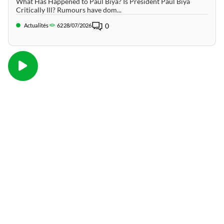
What Has Happened to Paul Biya? Is President Paul Biya
Critically Ill? Rumours have dom...
0
Actualités
62
28/07/2026