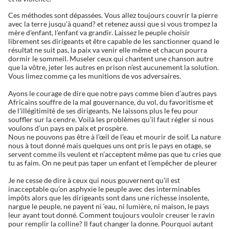
Ces méthodes sont dépassées. Vous allez toujours couvrir la pierre
avec la terre jusqu’à quand? et retenez aussi que si vous trompez la
mère d’enfant, l’enfant va grandir. Laissez le peuple choisir
librement ses dirigeants et être capable de les sanctionner quand le
résultat ne suit pas, la paix va venir elle même et chacun pourra
dormir le sommeil. Museler ceux qui chantent une chanson autre
que la vôtre, jeter les autres en prison n’est aucunement la solution.
Vous limez comme ça les munitions de vos adversaires.
Ayons le courage de dire que notre pays comme bien d’autres pays
Africains souffre de la mal gouvernance, du vol, du favoritisme et
de l’illégitimité de ses dirigeants. Ne laissons plus le feu pour
souffler sur la cendre. Voilà les problèmes qu’il faut régler si nous
voulons d’un pays en paix et prospère.
Nous ne pouvons pas être à l’œil de l’eau et mourir de soif. La nature
nous à tout donné mais quelques uns ont pris le pays en otage, se
servent comme ils veulent et n’acceptent même pas que tu cries que
tu as faim. On ne peut pas taper un enfant et l’empêcher de pleurer
Je ne cesse de dire à ceux qui nous gouvernent qu’il est
inacceptable qu’on asphyxie le peuple avec des interminables
impôts alors que les dirigeants sont dans une richesse insolente,
nargue le peuple, ne payent ni ‘eau, ni lumière, ni maison, le pays
leur ayant tout donné. Comment toujours vouloir creuser le ravin
pour remplir la colline? Il faut changer la donne. Pourquoi autant