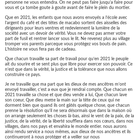
personne ne vous entendra. On ne peut pas faire jusqu’a faire pour
vous et ça tombe goute à goute avant de faire le plein du mortier.
Que en 2021, les enfants que nous avons envoyés a l’école avec
l’argent du café et des têtes de macabo sortent des aisselles des
dirigeants pour leurs ventres et redeviennent la lumière de la
société avec un devoir de vérité. Vous ne devez pas armer votre
part de fusil et rentrer lancer sous le lit. Ne revenez plus au village
tromper vos parents parceque vous protègez vos bouts de pain.
L’histoire ne vous fera pas de cadeau.
Que chacun travaille sa part de travail pour qu’en 2021 le peuple
ait du sourire et se sent plus que libre pour exercer son pouvoir. Ce
n’est que dans la vérité, la justice et la tolérance que nous allons
construire ce pays.
Je ne travaille que ma part que les dieux de mes ancêtres m’ont
envoyé travailler, c’est a eux que je rendrai compte. Que chacun en
2021 travaille sa chose et que dieu vende a lui, Que chacun lave
son coeur, Que dieu mette la main sur la tête de ceux qui ne
dorment bien que quand ils ont gâtés quelque chose, que chacun
prenne la résolution qu’il ne sera désormais que dans la maison où
on arrange seulement les choses là-bas, ainsi le vent de la paix, de la
justice, de la vérité, de la liberté soufflera dans nos cœurs, dans nos
villages, dans nos pays et envahira le monde entier. nous aurons
ainsi rendu service a nous mêmes, aux dieux de nos ancêtres et ils
continueront à nous protéger et a veiller sur nous