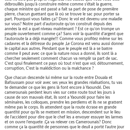
débrouillés jusqu’à construire même comme s’était la guerre,
chaque ministre qui est passé a fait sa part de pose de première
pierre, chacun guettant que là où se trouve le sac pour porter sa
part. Pourquoi vous faites ça? Donc le vol est devenu une maladie
sur vous? Notre part d’autoroute qu’on construit depuis des
années la est a quel niveau maintenant ? Est ce qu’on trompe un
peuple ouvertement comme ça? Sans voir la quantité d’argent que
l’autoroute la a déjà mangée!!! Comme vous profitez même sur les
cadavres et la détresse du peuple ,Le Corona est venu aussi donner
le capital aux autres. Pendant que le peuple est là a se battre
comme il peut avec ce que la nature nous a donné, ils sont là a
chercher seulement comment chacun va remplir sa part de sac.
C’est qoui finalement ce pays où tout n’est que vol, détournement,
corruption, C’est la malédiction ou la malchance ?
Que chacun descende lui même sur la route entre Douala et
Bafoussam pour voir avec ses yeux les grandes réalisations, tu vas
te demander ce que les gens là font encore à Yaoundé. Des
camerounais perdent leurs vies sur cette route tout les jours à
cause de son mauvais état, ils sont a Yaoundé pour faire les
séminaires, les colloques, prendre les perdiems et ils ne se grattent
même pas le corps. Ils attendent que la route écrase en grande
quantité pour qu’ils se mettent en mission, descendent sur le lieu
de l’accident pour dire que le chef les a envoyer essuyer les larmes
et on ouvre l’enquete .Ça va relever ces Camerounais? Donc
comme ça la quantité de personnes que le deuil a porté l’autre jour