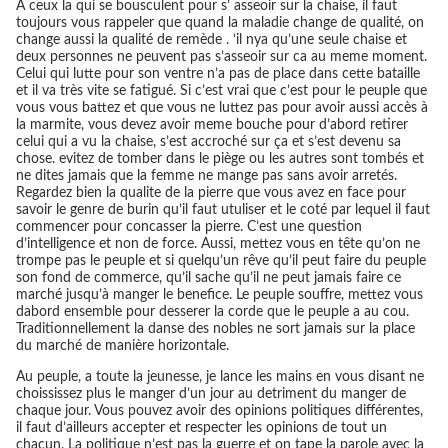
A ceux la qui se bousculent pour s’ asseoir sur la chaise, il faut
toujours vous rappeler que quand la maladie change de qualité, on
change aussi la qualité de remède . ‘il nya qu’une seule chaise et
deux personnes ne peuvent pas s’asseoir sur ca au meme moment.
Celui qui lutte pour son ventre n’a pas de place dans cette bataille
et il va très vite se fatigué. Si c’est vrai que c’est pour le peuple que
vous vous battez et que vous ne luttez pas pour avoir aussi accès à
la marmite, vous devez avoir meme bouche pour d’abord retirer
celui qui a vu la chaise, s’est accroché sur ça et s’est devenu sa
chose. evitez de tomber dans le piège ou les autres sont tombés et
ne dites jamais que la femme ne mange pas sans avoir arretés.
Regardez bien la qualite de la pierre que vous avez en face pour
savoir le genre de burin qu’il faut utuliser et le coté par lequel il faut
commencer pour concasser la pierre. C’est une question
d’intelligence et non de force. Aussi, mettez vous en tête qu’on ne
trompe pas le peuple et si quelqu’un rêve qu’il peut faire du peuple
son fond de commerce, qu’il sache qu’il ne peut jamais faire ce
marché jusqu’à manger le benefice. Le peuple souffre, mettez vous
dabord ensemble pour desserer la corde que le peuple a au cou.
Traditionnellement la danse des nobles ne sort jamais sur la place
du marché de manière horizontale.
Au peuple, a toute la jeunesse, je lance les mains en vous disant ne
choississez plus le manger d’un jour au detriment du manger de
chaque jour. Vous pouvez avoir des opinions politiques différentes,
il faut d’ailleurs accepter et respecter les opinions de tout un
chacun. La politique n’est pas la guerre et on tape la parole avec la