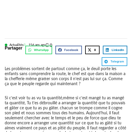
Actualités
15
6 ans ago
0
Partager
WhatsApp
Facebook
X
LinkedIn
Telegram
Les problèmes sortent de partout comme ça, le deuil porte les
enfants sans comprendre la route, le chef est que dans la maison a
la chefferie même gratter son corps il n’est pas lui sur ça. Comme
ça que le peuple regarde qui maintenant ?
Si c’est voir tu as vu ta quantité,même si c’est mangé tu as mangé
ta quantité, Tu t’es débrouillé a arranger la quantité que tu pouvais
et gâter ce que tu as pu gâter. chacun se trompe comme il cogne
son pied et nous sommes tous des humains. Aujourd’hui, il faut
seulement chercher avec le temps et le peu de force que dieu te
donne encore a arranger une quantité sur ce que tu as gâté si tu
aimes vraiment ce pays et as pitié du peuple. Il faut regarder a côté