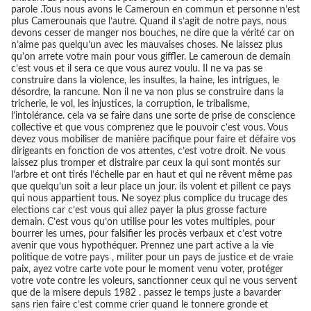
parole .Tous nous avons le Cameroun en commun et personne n’est
plus Camerounais que l’autre. Quand il s’agit de notre pays, nous
devons cesser de manger nos bouches, ne dire que la vérité car on
n’aime pas quelqu’un avec les mauvaises choses. Ne laissez plus
qu’on arrete votre main pour vous giffler. Le cameroun de demain
c’est vous et il sera ce que vous aurez voulu. Il ne va pas se
construire dans la violence, les insultes, la haine, les intrigues, le
désordre, la rancune. Non il ne va non plus se construire dans la
tricherie, le vol, les injustices, la corruption, le tribalisme,
l’intolérance. cela va se faire dans une sorte de prise de conscience
collective et que vous comprenez que le pouvoir c’est vous. Vous
devez vous mobiliser de manière pacifique pour faire et défaire vos
dirigeants en fonction de vos attentes, c’est votre droit. Ne vous
laissez plus tromper et distraire par ceux la qui sont montés sur
l’arbre et ont tirés l’échelle par en haut et qui ne rêvent même pas
que quelqu’un soit a leur place un jour. ils volent et pillent ce pays
qui nous appartient tous. Ne soyez plus complice du trucage des
elections car c’est vous qui allez payer la plus grosse facture
demain. C’est vous qu’on utilise pour les votes multiples, pour
bourrer les urnes, pour falsifier les procès verbaux et c’est votre
avenir que vous hypothéquer. Prennez une part active a la vie
politique de votre pays , militer pour un pays de justice et de vraie
paix, ayez votre carte vote pour le moment venu voter, protéger
votre vote contre les voleurs, sanctionner ceux qui ne vous servent
que de la misere depuis 1982 . passez le temps juste a bavarder
sans rien faire c’est comme crier quand le tonnere gronde et