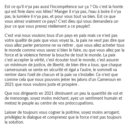
Est ce qu’il n’ya pas aussi l’incompétence sur ça ? Où c’est la honte
qui est finie dans vos têtes? Manger il n’ya pas, l’eau à boire il n’ya
pas, la lumière il n’ya pas, et pour vous tout va bien. Est ce que
vous aimez vraiment ce pays? C’est dieu qui vous demandera un
jour ce que vous prenez réellement a ce peuple!!
C’est vrai nous voulons tous d’un pays en paix mais ce n’est pas
votre qualité de paix que vous voyez la., la paix ne veut pas dire que
vous allez parler personne ne va retirer , que vous allez acheter tous
le monde comme vous savez si bien le faire, ou que vous allez par la
force et la violence fermer la bouche de tout le monde. La paix
c’est accepter la vérité, c’est écouter tout le monde, c’est assurer
un minimum de justice, de liberté, de bien être a tous. que chaque
camerounais se sente en sécurité et égal a l’autre, le sommeil va
rentrer dans l’oeil de chacun et la paix va s’installer. Ce n’est que
comme cela que nous pouvons jetter les jalons d’un Cameroun en
2021 que nous voulons juste et prospère .
Que nos dirigeants en 2021 diminuent un peu la quantité de vol et
de mensonge, soyez moins méchant, ayez un sentiment humain et
mettez le peuple au centre de vos préoccupations.
Laisser de toujours vous cogner la poitrine, soyez moins arrogant,
privilégiez le dialogue et comprenez que la force n’est pas toujours
la solution.