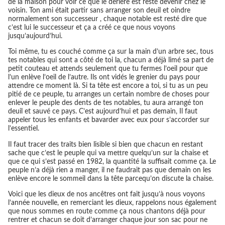
de la maison pour voir ce que le deriere est resté devenir chez le
voisin. Ton ami était partir sans arranger son deuil et oindre
normalement son successeur , chaque notable est resté dire que
c’est lui le successeur et ça a créé ce que nous voyons
jusqu’aujourd’hui.
Toi même, tu es couché comme ça sur la main d’un arbre sec, tous
tes notables qui sont a côté de toi la, chacun a déjà limé sa part de
petit couteau et attends seulement que tu fermes l’oeil pour que
l’un enlève l’oeil de l’autre. Ils ont vidés le grenier du pays pour
attendre ce moment là. Si ta tête est encore a toi, si tu as un peu
pitié de ce peuple, tu arranges un certain nombre de choses pour
enlever le peuple des dents de tes notables, tu aura arrangé ton
deuil et sauvé ce pays. C’est aujourd’hui et pas demain, Il faut
appeler tous les enfants et bavarder avec eux pour s’accorder sur
l’essentiel.
Il faut tracer des traits bien lisible si bien que chacun en restant
sache que c’est le peuple qui va mettre quelqu’un sur la chaise et
que ce qui s’est passé en 1982, la quantité la suffisait comme ça. Le
peuple n’a déjà rien a manger, il ne faudrait pas que demain on les
enlève encore le sommeil dans la tête parcequ’on discute la chaise.
Voici que les dieux de nos ancêtres ont fait jusqu’à nous voyons
l’année nouvelle, en remerciant les dieux, rappelons nous également
que nous sommes en route comme ça nous chantons déjà pour
rentrer et chacun se doit d’arranger chaque jour son sac pour ne