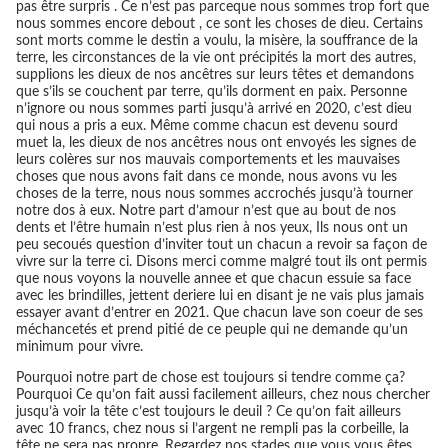
pas être surpris . Ce n’est pas parceque nous sommes trop fort que
nous sommes encore debout , ce sont les choses de dieu. Certains
sont morts comme le destin a voulu, la misère, la souffrance de la
terre, les circonstances de la vie ont précipités la mort des autres,
supplions les dieux de nos ancêtres sur leurs têtes et demandons
que s’ils se couchent par terre, qu’ils dorment en paix. Personne
n’ignore ou nous sommes parti jusqu’à arrivé en 2020, c’est dieu
qui nous a pris a eux. Même comme chacun est devenu sourd
muet la, les dieux de nos ancêtres nous ont envoyés les signes de
leurs colères sur nos mauvais comportements et les mauvaises
choses que nous avons fait dans ce monde, nous avons vu les
choses de la terre, nous nous sommes accrochés jusqu’à tourner
notre dos à eux. Notre part d’amour n’est que au bout de nos
dents et l’être humain n’est plus rien à nos yeux, Ils nous ont un
peu secoués question d’inviter tout un chacun a revoir sa façon de
vivre sur la terre ci. Disons merci comme malgré tout ils ont permis
que nous voyons la nouvelle annee et que chacun essuie sa face
avec les brindilles, jettent deriere lui en disant je ne vais plus jamais
essayer avant d’entrer en 2021. Que chacun lave son coeur de ses
méchancetés et prend pitié de ce peuple qui ne demande qu’un
minimum pour vivre.
Pourquoi notre part de chose est toujours si tendre comme ça?
Pourquoi Ce qu’on fait aussi facilement ailleurs, chez nous chercher
jusqu’à voir la tête c’est toujours le deuil ? Ce qu’on fait ailleurs
avec 10 francs, chez nous si l’argent ne rempli pas la corbeille, la
tête ne sera pas propre. Regardez nos stades que vous vous êtes