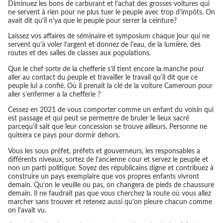
Diminuez les bons de carburant et l’achat des grosses voitures qui
ne servent à rien pour ne plus tuer le peuple avec trop d’impôts. On
avait dit qu’il n’ya que le peuple pour serrer la ceinture?
Laissez vos affaires de séminaire et symposium chaque jour qui ne
servent qu’à voler l’argent et donnez de l’eau, de la lumière, des
routes et des salles de classes aux populations.
Que le chef sorte de la chefferie s’il tient encore la manche pour
aller au contact du peuple et travailler le travail qu’il dit que ce
peuple lui a confié. Où il prenait la clé de la voiture Cameroun pour
aller s’enfermer a la chefferie ?
Cessez en 2021 de vous comporter comme un enfant du voisin qui
est passage et qui peut se permettre de bruler le lieux sacré
parcequ’il sait que leur concession se trouve ailleurs. Personne ne
quittera ce pays pour dormir dehors.
Vous les sous préfet, préfets et gouverneurs, les responsables a
différents niveaux, sortez de l’ancienne cour et servez le peuple et
non un parti politique. Soyez des républicains digne et contribuez à
construire un pays exemplaire que vos propres enfants vivront
demain. Qu’on le veuille ou pas, on changera de pieds de chaussure
demain. Il ne faudrait pas que vous cherchez la route où vous allez
marcher sans trouver et retenez aussi qu’on pleure chacun comme
on l’avait vu.