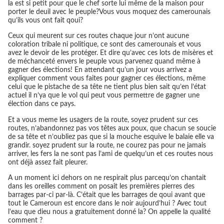
la est si petit pour que le chef sorte lui même de la maison pour
porter le deuil avec le peuple?Vous vous moquez des camerounais
qu’ils vous ont fait qoui?
Ceux qui meurent sur ces routes chaque jour n’ont aucune
coloration tribale ni politique, ce sont des camerounais et vous
avez le devoir de les protéger. Et dire qu’avec ces lots de misères et
de méchanceté envers le peuple vous parvenez quand même à
gagner des élections! En attendant qu’un jour vous arrivez a
expliquer comment vous faites pour gagner ces élections, même
celui que le pistache de sa tête ne tient plus bien sait qu’en l’état
actuel il n’ya que le vol qui peut vous permettre de gagner une
élection dans ce pays.
Et a vous meme les usagers de la route, soyez prudent sur ces
routes, n’abandonnez pas vos têtes aux poux, que chacun se soucie
de sa tête et n’oubliez pas que si la mouche esquive le balaie elle va
grandir. soyez prudent sur la route, ne courez pas pour ne jamais
arriver, les fers la ne sont pas l’ami de quelqu’un et ces routes nous
ont déjà assez fait pleurer.
A un moment ici dehors on ne respirait plus parcequ’on chantait
dans les oreilles comment on posait les premières pierres des
barrages par-ci par-là. C’était que les barrages de qoui avant que
tout le Cameroun est encore dans le noir aujourd’hui ? Avec tout
l’eau que dieu nous a gratuitement donné la? On appelle la qualité
comment ?