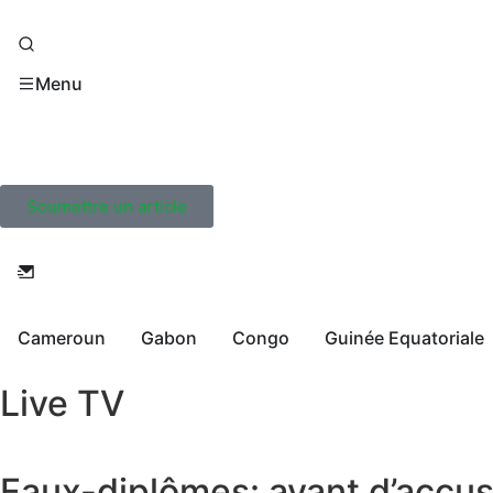
Menu
Soumettre un article
Cameroun
Gabon
Congo
Guinée Equatoriale
Live TV
Faux-diplômes: avant d’accu