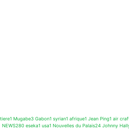
tiere
1
Mugabe
3
Gabon
1
syrian
1
afrique
1
Jean Ping
1
air craf
F) NEWS
280
eseka
1
usa
1
Nouvelles du Palais
24
Johnny Hall