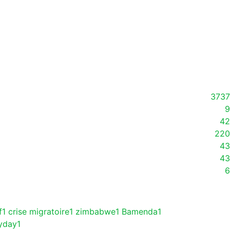
3737
9
42
220
43
43
6
f
1
crise migratoire
1
zimbabwe
1
Bamenda
1
yday
1