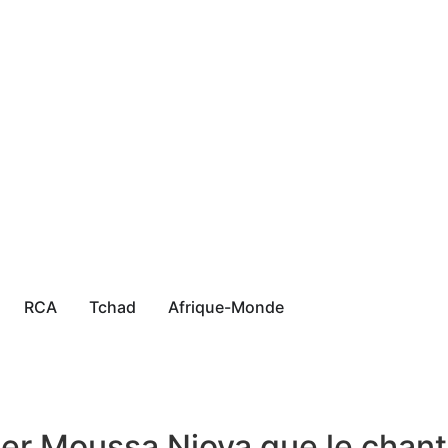
RCA
Tchad
Afrique-Monde
ser Moussa Njoya que le chan