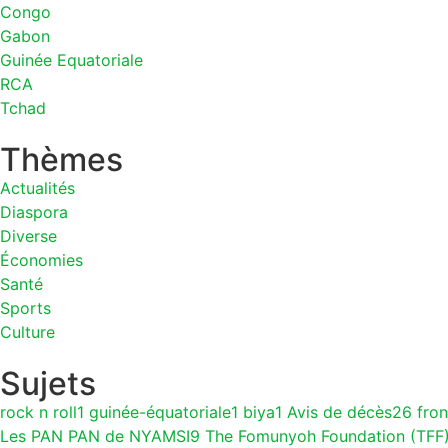
Congo
Gabon
Guinée Equatoriale
RCA
Tchad
Thèmes
Actualités
Diaspora
Diverse
Économies
Santé
Sports
Culture
Sujets
rock n roll
1
guinée-équatoriale
1
biya
1
Avis de décès
26
fron
Les PAN PAN de NYAMSI
9
The Fomunyoh Foundation (TF