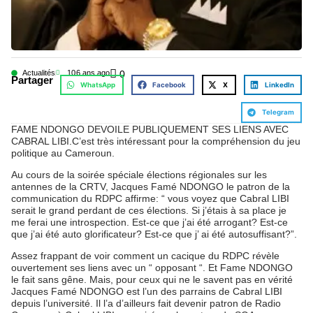
Actualités
10
6 ans ago
0
Partager
WhatsApp
Facebook
X
LinkedIn
Telegram
FAME NDONGO DEVOILE PUBLIQUEMENT SES LIENS AVEC
CABRAL LIBI.C’est très intéressant pour la compréhension du jeu
politique au Cameroun.
Au cours de la soirée spéciale élections régionales sur les
antennes de la CRTV, Jacques Famé NDONGO le patron de la
communication du RDPC affirme: “ vous voyez que Cabral LIBI
serait le grand perdant de ces élections. Si j’étais à sa place je
me ferai une introspection. Est-ce que j’ai été arrogant? Est-ce
que j’ai été auto glorificateur? Est-ce que j’ ai été autosuffisant?”.
Assez frappant de voir comment un cacique du RDPC révèle
ouvertement ses liens avec un “ opposant “. Et Fame NDONGO
le fait sans gêne. Mais, pour ceux qui ne le savent pas en vérité
Jacques Famé NDONGO est l’un des parrains de Cabral LIBI
depuis l’université. Il l’a d’ailleurs fait devenir patron de Radio