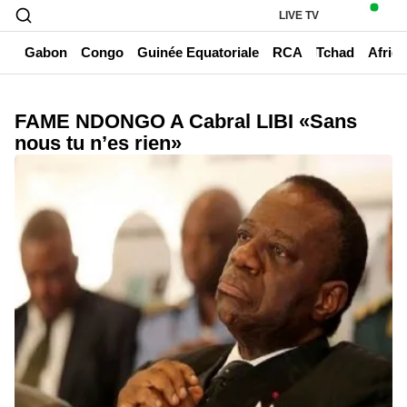
LIVE TV
un
Gabon
Congo
Guinée Equatoriale
RCA
Tchad
Afriq
FAME NDONGO A Cabral LIBI «Sans
nous tu n’es rien»