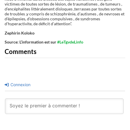
victimes de toutes sortes de lésion, de traumatismes , de tumeurs ,
d’encéphalites littéralement disloques ,terrasses par toutes sortes
de troubles ,y compris de schizophrénie, d’autismes , de nevroses et
d’épilepsies, d’obsessions compulsives , de syndromes
d’hyperactivite, de déficit d’attention”.
Zephirin Koloko
Source: L’information est sur
#LeTgvdeLinfo
Comments
Connexion