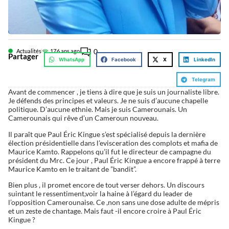
0
Actualités
17
6 ans ago
Partager
WhatsApp
Facebook
X
LinkedIn
Telegram
Avant de commencer , je tiens à dire que je suis un journaliste libre.
Je défends des principes et valeurs. Je ne suis d’aucune chapelle
politique. D’aucune ethnie. Mais je suis Camerounais. Un
Camerounais qui rêve d’un Cameroun nouveau.
Il paraît que Paul Éric Kingue s’est spécialisé depuis la dernière
élection présidentielle dans l’evisceration des complots et mafia de
Maurice Kamto. Rappelons qu’il fut le directeur de campagne du
président du Mrc. Ce jour , Paul Éric Kingue a encore frappé à terre
Maurice Kamto en le traitant de ”bandit”.
Bien plus , il promet encore de tout verser dehors. Un discours
suintant le ressentiment,voir la haine à l’égard du leader de
l’opposition Camerounaise. Ce ,non sans une dose adulte de mépris
et un zeste de chantage. Mais faut -il encore croire à Paul Éric
Kingue ?