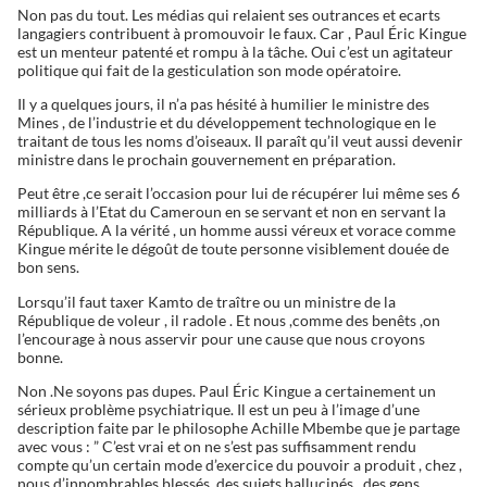
Non pas du tout. Les médias qui relaient ses outrances et ecarts
langagiers contribuent à promouvoir le faux. Car , Paul Éric Kingue
est un menteur patenté et rompu à la tâche. Oui c’est un agitateur
politique qui fait de la gesticulation son mode opératoire.
Il y a quelques jours, il n’a pas hésité à humilier le ministre des
Mines , de l’industrie et du développement technologique en le
traitant de tous les noms d’oiseaux. Il paraît qu’il veut aussi devenir
ministre dans le prochain gouvernement en préparation.
Peut être ,ce serait l’occasion pour lui de récupérer lui même ses 6
milliards à l’Etat du Cameroun en se servant et non en servant la
République. A la vérité , un homme aussi véreux et vorace comme
Kingue mérite le dégoût de toute personne visiblement douée de
bon sens.
Lorsqu’il faut taxer Kamto de traître ou un ministre de la
République de voleur , il radole . Et nous ,comme des benêts ,on
l’encourage à nous asservir pour une cause que nous croyons
bonne.
Non .Ne soyons pas dupes. Paul Éric Kingue a certainement un
sérieux problème psychiatrique. Il est un peu à l’image d’une
description faite par le philosophe Achille Mbembe que je partage
avec vous : ” C’est vrai et on ne s’est pas suffisamment rendu
compte qu’un certain mode d’exercice du pouvoir a produit , chez ,
nous d’innombrables blessés, des sujets hallucinés , des gens