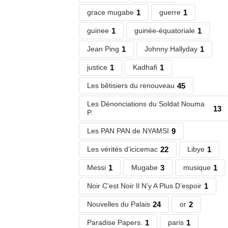
grace mugabe
1
guerre
1
guinee
1
guinée-équatoriale
1
Jean Ping
1
Johnny Hallyday
1
justice
1
Kadhafi
1
Les bêtisiers du renouveau
45
Les Dénonciations du Soldat Nouma
13
P.
Les PAN PAN de NYAMSI
9
Les vérités d’icicemac
22
Libye
1
Messi
1
Mugabe
3
musique
1
Noir C’est Noir Il N’y A Plus D’espoir
1
Nouvelles du Palais
24
or
2
Paradise Papers.
1
paris
1