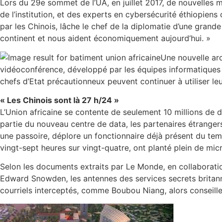
Lors du 29e sommet de l’UA, en juillet 2017, de nouvelles m
de l’institution, et des experts en cybersécurité éthiopiens
par les Chinois, lâche le chef de la diplomatie d’une grand
continent et nous aident économiquement aujourd’hui. »
Une nouvelle ar
vidéoconférence, développé par les équipes informatiques int
chefs d’Etat précautionneux peuvent continuer à utiliser le
« Les Chinois sont là 27 h/24 »
L’Union africaine se contente de seulement 10 millions de d
partie du nouveau centre de data, les partenaires étrange
une passoire, déplore un fonctionnaire déjà présent du temp
vingt-sept heures sur vingt-quatre, ont planté plein de micr
Selon les documents extraits par Le Monde, en collaboratio
Edward Snowden, les antennes des services secrets britanni
courriels interceptés, comme Boubou Niang, alors conseille