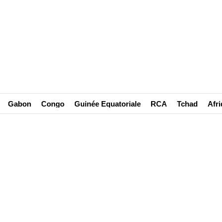
Gabon
Congo
Guinée Equatoriale
RCA
Tchad
Afr
de l’Union africaine espionné par 