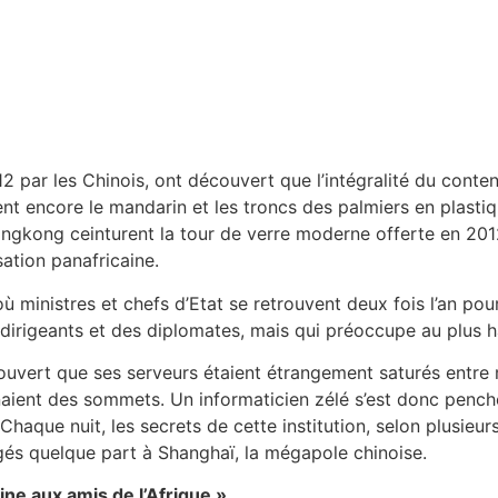
012 par les Chinois, ont découvert que l’intégralité du cont
lent encore le mandarin et les troncs des palmiers en plas
kong ceinturent la tour de verre moderne offerte en 2012 pa
ation panafricaine.
ù ministres et chefs d’Etat se retrouvent deux fois l’an pou
 dirigeants et des diplomates, mais qui préoccupe au plus h
écouvert que ses serveurs étaient étrangement saturés entre 
gnaient des sommets. Un informaticien zélé s’est donc pench
aque nuit, les secrets de cette institution, selon plusieur
és quelque part à Shanghaï, la mégapole chinoise.
ine aux amis de l’Afrique »