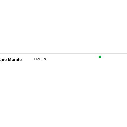
ique-Monde
LIVE TV
Pékin