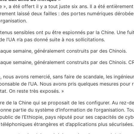
», a été offert il y a tout juste six ans. Il a été entièreme
tairement laissé deux failles : des portes numériques dérob
organisation.
ontenus sensibles ont pu être espionnés par la Chine. Une fui
e l’UA n’a pas donné suite à nos sollicitations.
aque semaine, généralement construits par des Chinois.
 chaque semaine, généralement construits par des Chino
, nous avons remercié, sans faire de scandale, les ingénieu
onsable de l’UA. Nous avons pris quelques mesures pour re
at. On reste très exposés. »
fre de la Chine qui se proposait de les configurer. Au rez-d
bonne partie du système d’information de l’organisation. T
public de l’Ethiopie, pays réputé pour ses capacités de cyb
 téléphoniques étrangères et d’applications plus sécurisées.