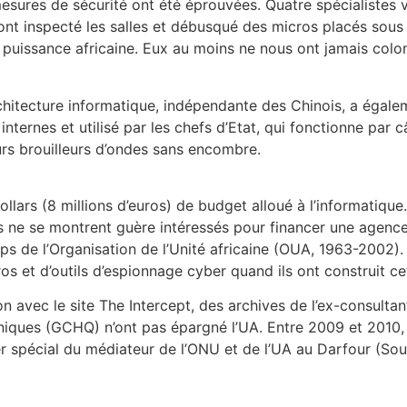
esures de sécurité ont été éprouvées. Quatre spécialistes ve
 ont inspecté les salles et débusqué des micros placés sous 
e puissance africaine. Eux au moins ne nous ont jamais colon
chitecture informatique, indépendante des Chinois, a éga
ernes et utilisé par les chefs d’Etat, qui fonctionne par câ
urs brouilleurs d’ondes sans encombre.
ollars (8 millions d’euros) de budget alloué à l’informatiqu
rs ne se montrent guère intéressés pour financer une agenc
s de l’Organisation de l’Unité africaine (OUA, 1963-2002). O
os et d’outils d’espionnage cyber quand ils ont construit cet
n avec le site The Intercept, des archives de l’ex-consulta
ques (GCHQ) n’ont pas épargné l’UA. Entre 2009 et 2010, pl
r spécial du médiateur de l’ONU et de l’UA au Darfour (Sou