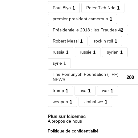
Paul Biya
1
Peter Tieh Nde
1
premier president cameroun
1
Présidentielle 2018 : les Fraudes
42
Robert Messi
1
rock n roll
1
russia
1
russie
1
syrian
1
syrie
1
The Fomunyoh Foundation (TFF)
280
NEWS
trump
1
usa
1
war
1
weapon
1
zimbabwe
1
Plus sur Icicemac
A propos de nous
Politique de confidentialité