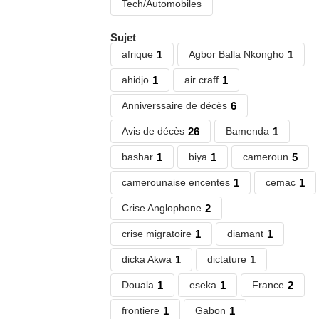
Tech/Automobiles
Sujet
afrique
1
Agbor Balla Nkongho
1
ahidjo
1
air craff
1
Anniverssaire de décès
6
Avis de décès
26
Bamenda
1
bashar
1
biya
1
cameroun
5
camerounaise encentes
1
cemac
1
Crise Anglophone
2
crise migratoire
1
diamant
1
dicka Akwa
1
dictature
1
Douala
1
eseka
1
France
2
frontiere
1
Gabon
1