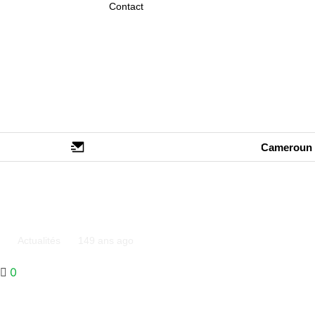
Contact
Cameroun
Enquête: A Addis-Abeba, le siège 
Actualités
14
9 ans ago
0
Partager