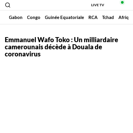
LIVE TV
un
Gabon
Congo
Guinée Equatoriale
RCA
Tchad
Afriqu
Emmanuel Wafo Toko : Un milliardaire
camerounais décède à Douala de
coronavirus