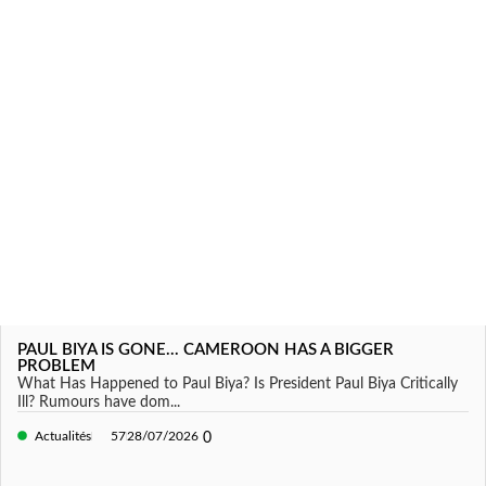
PAUL BIYA IS GONE... CAMEROON HAS A BIGGER
PROBLEM
What Has Happened to Paul Biya? Is President Paul Biya Critically
Ill? Rumours have dom...
Actualités
57
28/07/2026
0