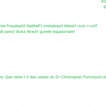
43
6
 les Fraudes
42
Kadhafi
1
zimbabwe
1
Messi
1
rock n roll
1
s
6
paris
1
dicka Akwa
1
guinée-équatoriale
1
ns: Que reste t-il des visites du Dr Christopher Fomunyoh d