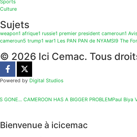
Sports
Culture
Sujets
weapon
1
afrique
1
russie
1
premier president cameroun
1
Avi
cameroun
5
trump
1
war
1
Les PAN PAN de NYAMSI
9
The Fo
© 2026 Ici Cemac. Tous droit
Powered by
Digital Studios
IS GONE... CAMEROON HAS A BIGGER PROBLEM
Paul Biya V
Bienvenue à icicemac