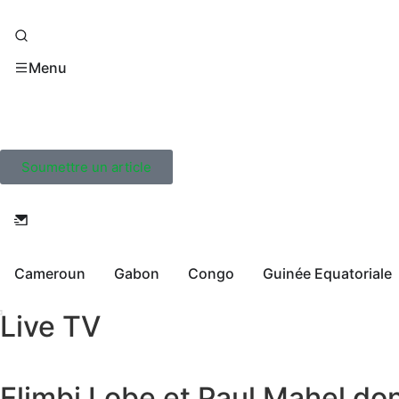
Menu
Soumettre un article
Cameroun
Gabon
Congo
Guinée Equatoriale
Live TV
Elimbi Lobe et Paul Mahel d