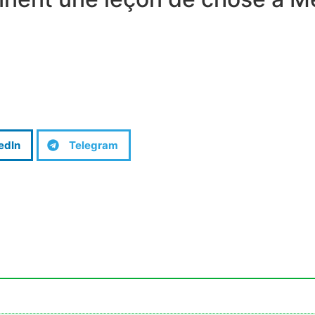
edIn
Telegram