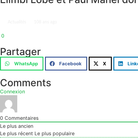
Actualités
10
8 ans ago
0
Partager
WhatsApp
Facebook
X
Link
Comments
Connexion
0
Commentaires
Le plus ancien
Le plus récent
Le plus populaire