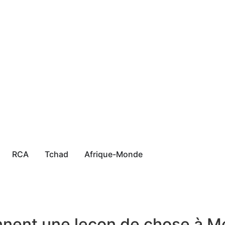
RCA
Tchad
Afrique-Monde
onnent une leçon de chose à