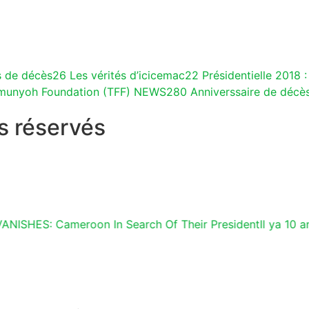
s de décès
26
Les vérités d’icicemac
22
Présidentielle 2018 :
munyoh Foundation (TFF) NEWS
280
Anniverssaire de décè
s réservés
ANISHES: Cameroon In Search Of Their President
Il ya 10 a