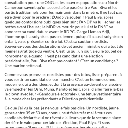
consultation pour une ONG, et les pauvres populations du Nord-
Cameroun savent qu’un accord a été passé entre Paul Biya et les
partis traditionnels pour les maintenir dans la misère. Il ne faut pas
être divin pour le prédire : L’Undp va soutenir Paul Biya, après
quelques contorsions publiques bien sûr ; l’ANDP va lui lécher les
bottes avant l’heure ; le MDR va mourir pour lui et le FNSC va
annoncer sa candidature avant le RDPC. Garga Haman Adji,
l’homme qu’il a soigné, et pas seulement puisqu’il a aussi soigné son
enfant, va se présenter contre lui. C’est sa caution nordiste.
Souvenez-vous des déclarations de cet ancien ministre qui a tout de
même la gratitude du ventre. C’est lui qui, un jour, a eu le toupet de
ronronner que quand il n’est pas candidat à une élection
présidentielle, Paul Biya n’est pas content ! C’est un candidat ça ?
Une marionnette oui.
Comme vous prenez les nordistes pour des totos, ils se préparent à
vous sortir un candidat de leur manche. C’est un homme connu,
moderne, qui a des idées, et dont la présence au-devant de la scène
va empêcher les Oshi, Muna, Kamto et les Cabral d’aller faire là-bas
le clown avec leur «Gandoura électorale», une tenue vestimentaire
à la mode chez les prétendants à l’élection présidentielle.
Ce que j’ai vu là-bas, je ne vous le fais pas dire. Un nordiste, jeune,
genre entre 35 et 50 ans, connu, peut faire très mal à tous ces
candidats déclarés qui ne rêvent d’ailleurs que de la seconde place
derrière le vainqueur certain de l’élection, Paul Biya. Et sans
programme s’il vous plaît ! Il n’a même pas besoin de battre