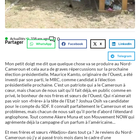
0
Actualités
33
8 ans ago
Partager
WhatsApp
Facebook
X
LinkedIn
Telegram
Mon petit doigt me dit que quelque chose va se produire au Nord-
Cameroun et cela aura de graves répercussions sur la prochaine
élection présidentielle. Maurice Kamto, originaire de l’Ouest, a été
investi par son parti, le MRC, comme candidat à l’élection
présidentielle prochaine. C’est un patriote qui a le Cameroun à
cœur, mais chacun de nous sait qu’il fait déjà, en public comme en
privé, le bonheur de nos frères et sœurs de l’Ouest. Qui n’aimerait
pas voir son «frère» à la tête de l’Etat ? Joshua Osih va candidater
pour le compte du SDF. Il connaît parfaitement le Cameroun et ses
problèmes, mais chacun de nous sait qu’il porte d’abord l’étendard
anglophone. Tout comme Akere Muna et son Mouvement NOW qui
agrémente déjà la campagne d’un parfum à l’américaine…
Et mes frères et sœurs «Wadjos» dans tout ça ? Je reviens du Nord-
Cameroun où j’y ai passé trois mois dans le cadre d’une