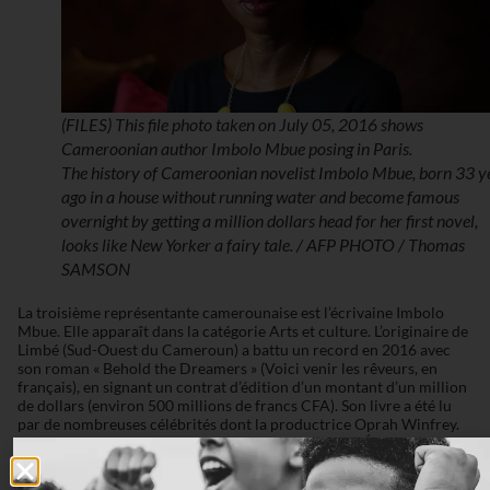
(FILES) This file photo taken on July 05, 2016 shows
Cameroonian author Imbolo Mbue posing in Paris.
The history of Cameroonian novelist Imbolo Mbue, born 33 y
ago in a house without running water and become famous
overnight by getting a million dollars head for her first novel,
looks like New Yorker a fairy tale. / AFP PHOTO / Thomas
SAMSON
La troisième représentante camerounaise est l’écrivaine Imbolo
Mbue. Elle apparaît dans la catégorie Arts et culture. L’originaire de
Limbé (Sud-Ouest du Cameroun) a battu un record en 2016 avec
son roman « Behold the Dreamers » (Voici venir les rêveurs, en
français), en signant un contrat d’édition d’un montant d’un million
de dollars (environ 500 millions de francs CFA). Son livre a été lu
par de nombreuses célébrités dont la productrice Oprah Winfrey.
Imbolo Mbue vit avec son mari et leurs enfants aux États-Unis où
elle s’ est installée en 1998. Elle est diplômée de l’université de
Rutgers et de Columbia. « Voici venir les rêveurs » (The longings of