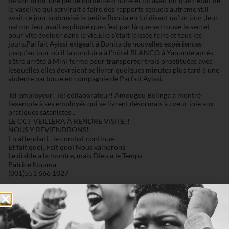
de son tiroir une petite bouteille d’huile et lui avait dit que c’était de
la vaseline qui servirait à faire des rapports sexuels autrement.Il
avait ce jour sodomisé la petite Bonita en lui disant qu’un jour ,leur
patron leur avait expliqué que c’est par là que se trouve le secret
pour vite évoluer dans la vie.Elle s’était laissée faire et tous les
jours,Parfait Ayissi exigeait à Bonita de nouvelles expériences
jusqu’au jour où il la conduira à l’hôtel BLANCO à Yaoundé après
s’être arrêté à Mini ferme pour transporter trois prostituées avec
lesquelles elles devraient se livrer quelques minutes plus tard à une
violente partouze en compagnie de Parfait Ayissi.
Tel employeur! Tel collaborateur! Amougou Belinga a montré
l’exemple à ses employés qui se livrent désormais à coeur joie aux
pratiques satanistes ..
LE CCT VEILLERA À RENDRE VISITE!!
NOUS Y REVIENDRONS!!
En attendant , le combat continue
Et fait quoi, Fait quoi Nous vaincrons
Le diable a la montre, mais Dieu a le Temps
Patrice Nouma
(001)551 666 1027
https://m.facebook.com/?_rdr#!/story.php?
story_fbid=2040283022915646&id=100008019037647