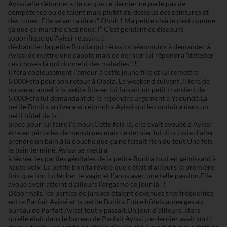
Ayissi,elle s’étonnera de ce que ce dernier ne parle pas de
compétence ou de talent mais plutôt du dessous des ceintures et
des robes. Elle se verra dire :” Ohhh ! Ma petite chérie c’est comme
ça que ça marche chez nous!!” C’est pendant ce discours
soporifique qu’Ayissi réussira à
déshabiller la petite Bonita qui réussira néanmoins à demander à
Ayissi de mettre une capote mais ce dernier lui répondra ”détester
ces choses là qui donnent des maladies”!!!
Il fera copieusement l’amour à cette jeune fille et lui remettra
5.000Fcfa pour son retour à Obala. Le weekend suivant ,il fera de
nouveau appel à la petite fille en lui faisant un petit transfert de
5.000Fcfa lui demandant de le rejoindre urgement à Yaoundé.La
petite Bonita arrivera et rejoindra Ayissi qui le conduira dans un
petit hôtel de la
place pour lui faire l’amour.Cette fois là, elle avait avouée à Ayissi
être en périodes de menstrues mais ce dernier lui dira juste d’aller
prendre un bain à la douche,que ça ne faisait rien du tout.Une fois
le bain terminé, Ayissi se mettra
à lécher les parties génitales de la petite Bonita tout en gémissant à
haute voix .La petite bonita révèle que c’était d’ailleurs la première
fois que l’on lui lécher le vagin et l’anus avec une telle passion.Elle
avoue avoir atteint d’ailleurs l’orgasme ce jour là !!
Désormais, les parties de jambes étaient devenues très fréquentes
entre Parfait Ayissi et la petite Bonita.Entre hôtels,auberges,au
bureau de Parfait Ayissi tout y passait.Un jour d’ailleurs, alors
qu’elle était dans le bureau de Parfait Ayissi ,ce dernier avait sorti