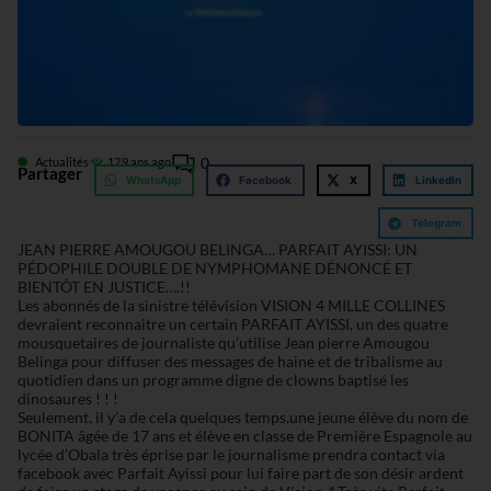
0
Actualités
12
9 ans ago
Partager
WhatsApp
Facebook
X
LinkedIn
Telegram
JEAN PIERRE AMOUGOU BELINGA… PARFAIT AYISSI: UN
PÉDOPHILE DOUBLE DE NYMPHOMANE DÉNONCÉ ET
BIENTÔT EN JUSTICE….!!
Les abonnés de la sinistre télévision VISION 4 MILLE COLLINES
devraient reconnaitre un certain PARFAIT AYISSI, un des quatre
mousquetaires de journaliste qu’utilise Jean pierre Amougou
Belinga pour diffuser des messages de haine et de tribalisme au
quotidien dans un programme digne de clowns baptisé les
dinosaures ! ! !
Seulement, il y’a de cela quelques temps,une jeune élève du nom de
BONITA âgée de 17 ans et élève en classe de Première Espagnole au
lycée d’Obala très éprise par le journalisme prendra contact via
facebook avec Parfait Ayissi pour lui faire part de son désir ardent