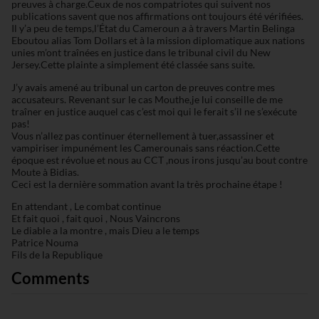
preuves à charge.Ceux de nos compatriotes qui suivent nos
publications savent que nos affirmations ont toujours été vérifiées.
Il y’a peu de temps,l’État du Cameroun a à travers Martin Belinga
Eboutou alias Tom Dollars et à la mission diplomatique aux nations
unies m’ont traînées en justice dans le tribunal civil du New
Jersey.Cette plainte a simplement été classée sans suite.
J’y avais amené au tribunal un carton de preuves contre mes
accusateurs. Revenant sur le cas Mouthe,je lui conseille de me
traîner en justice auquel cas c’est moi qui le ferait s’il ne s’exécute
pas!
Vous n’allez pas continuer éternellement à tuer,assassiner et
vampiriser impunément les Camerounais sans réaction.Cette
époque est révolue et nous au CCT ,nous irons jusqu’au bout contre
Moute à Bidias.
Ceci est la dernière sommation avant la très prochaine étape !
En attendant , Le combat continue
Et fait quoi , fait quoi , Nous Vaincrons
Le diable a la montre , mais Dieu a le temps
Patrice Nouma
Fils de la Republique
Comments