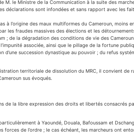
 M. le Ministre de la Communication à la suite des marches
déclarations sont infondées et sans rapport avec les faits 
 pas à l’origine des maux multiformes du Cameroun, moins e
ie par les fraudes massives des élections et les détournement
 ; de la dégradation des conditions de vie des Camerounais
l’impunité associée, ainsi que le pillage de la fortune publ
ation d’une succession dynastique au pouvoir ; du refus systé
stration territoriale de dissolution du MRC, il convient de r
 Cameroun sus évoqués.
 de la libre expression des droits et libertés consacrés par
t particulièrement à Yaoundé, Douala, Bafoussam et Dschang, 
 forces de l’ordre ; le cas échéant, les marcheurs ont ent