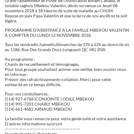
Grand rassembleur et Pillier de l’Association Binam Canada, le
notable sagho’o Mbekou Valentin, décès survenue ce Jeudi 08
novembre 2018 à 18 Heures de suite de maladie au CHUM.
Repose en paix Papa Valentin et que la terre de nos ancêtres te soit
légère,
PROGRAMME D’ASSISTANCE À LA FAMILLE MBEKOU VALENTIN
À COMPTER DU LUNDI 12 NOVEMBRE 2018.
Tous les vendredis /samedis/dimanches de 17h à 22h au domicile sis
au 1186, Rue Des Grands Ducs Longueuil QC J4G 2N8.
Au programme :
Chants de recueillement et témoignages.
Pour tout groupe souhaitant animer une veillée, bien vouloir nous
en informer.
Prévoir des rafraichissements-collation. Merci pour cette
solidarité en ce temps difficile.
Pour vos condoléances,
(514) 927-6768 (CONJOINTE ) ODILE MBEKOU
(514) 995-7201 CHARLY MBEKOU
(514) 661-4682 ARNAUD MBEKOU
La famille vous remercie pour votre générosité et votre assistance.
D’autres informations suivront
—————————————————————
Dorette Kenfack, Présidente