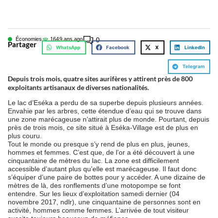
Économies
164
9 ans ago
0
Partager
WhatsApp
Facebook
X
LinkedIn
Telegram
Depuis trois mois, quatre sites aurifères y attirent près de 800
exploitants artisanaux de diverses nationalités.
Le lac d’Eséka a perdu de sa superbe depuis plusieurs années.
Envahie par les arbres, cette étendue d’eau qui se trouve dans
une zone marécageuse n’attirait plus de monde. Pourtant, depuis
près de trois mois, ce site situé à Eséka-Village est de plus en
plus couru.
Tout le monde ou presque s’y rend de plus en plus, jeunes,
hommes et femmes. C’est que, de l’or a été découvert à une
cinquantaine de mètres du lac. La zone est difficilement
accessible d’autant plus qu’elle est marécageuse. Il faut donc
s’équiper d’une paire de bottes pour y accéder. A une dizaine de
mètres de là, des ronflements d’une motopompe se font
entendre. Sur les lieux d’exploitation samedi dernier (04
novembre 2017, ndlr), une cinquantaine de personnes sont en
activité, hommes comme femmes. L’arrivée de tout visiteur