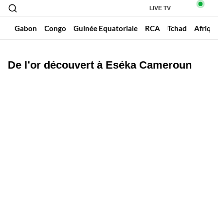
LIVE TV
un
Gabon
Congo
Guinée Equatoriale
RCA
Tchad
Afriqu
De l’or découvert à Eséka Cameroun