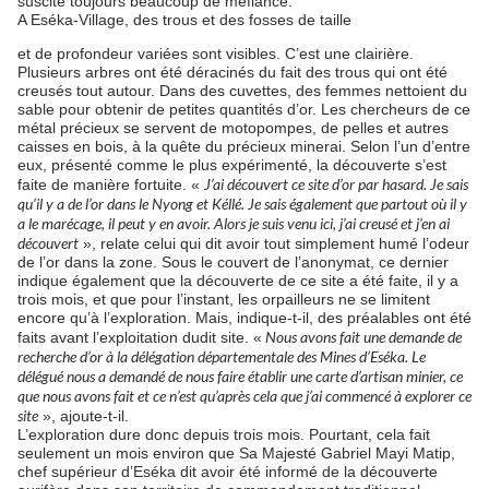
suscite toujours beaucoup de méfiance.
A Eséka-Village, des trous et des fosses de taille
et de profondeur variées sont visibles. C’est une clairière.
Plusieurs arbres ont été déracinés du fait des trous qui ont été
creusés tout autour. Dans des cuvettes, des femmes nettoient du
sable pour obtenir de petites quantités d’or. Les chercheurs de ce
métal précieux se servent de motopompes, de pelles et autres
caisses en bois, à la quête du précieux minerai. Selon l’un d’entre
eux, présenté comme le plus expérimenté, la découverte s’est
J’ai découvert ce site d’or par hasard. Je sais
faite de manière fortuite. «
qu’il y a de l’or dans le Nyong et Kéllé. Je sais également que partout où il y
a le marécage, il peut y en avoir. Alors je suis venu ici, j’ai creusé et j’en ai
découvert
», relate celui qui dit avoir tout simplement humé l’odeur
de l’or dans la zone. Sous le couvert de l’anonymat, ce dernier
indique également que la découverte de ce site a été faite, il y a
trois mois, et que pour l’instant, les orpailleurs ne se limitent
encore qu’à l’exploration. Mais, indique-t-il, des préalables ont été
Nous avons fait une demande de
faits avant l’exploitation dudit site. «
recherche d’or à la délégation départementale des Mines d’Eséka. Le
délégué nous a demandé de nous faire établir une carte d’artisan minier, ce
que nous avons fait et ce n’est qu’après cela que j’ai commencé à explorer ce
site
», ajoute-t-il.
L’exploration dure donc depuis trois mois. Pourtant, cela fait
seulement un mois environ que Sa Majesté Gabriel Mayi Matip,
chef supérieur d’Eséka dit avoir été informé de la découverte