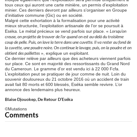
toux ceux qui auront une carte minière, un permis d’exploitation
minier. Ces derniers devront par ailleurs s’organiser en Groupe
d’initiative commune (Gic) ou en société.
Malgré cette exhortation à la formalisation pour une activité
mieux structurée, l’exploitation artisanale de l’or se poursuit à
Lorsqu’on
Eséka. Le métal précieux se vend parfois sur place. «
creuse, on projette de trouver de l’or quand on est au-delà du troisième
coup de pelle. Puis, on lave la terre dans une cuvette. Il va rester au fond de
la cuvette, une poudre noire. On continue le lavage, puis, on la poudre et on
obtient des paillettes
», explique un exploitant.
Ce dernier relève par ailleurs que des acheteurs viennent parfois
sur place. Ce sont en majorité des ressortissants du Grand Nord
du Cameroun. Le gramme d’or est vendu ici à 22 000 Fcfa.
L’exploitation peut se pratiquer de jour comme de nuit. Loin du
souvenir douloureux du 21 octobre 2016 où un accident de train
avait fait 80 morts et 600 blessés, Eséka semble revivre. L’or
annonce des lendemains plus heureux.
Blaise Djouokep, De Retour D’Eséka
©Mutations
Comments