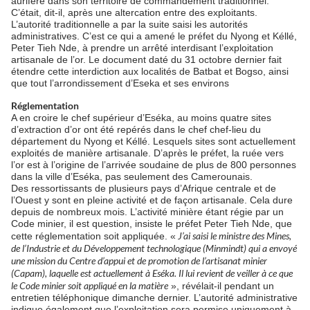
aurifère dans son territoire de commandement traditionnel.
C’était, dit-il, après une altercation entre des exploitants.
L’autorité traditionnelle a par la suite saisi les autorités
administratives. C’est ce qui a amené le préfet du Nyong et Kéllé,
Peter Tieh Nde, à prendre un arrêté interdisant l’exploitation
artisanale de l’or. Le document daté du 31 octobre dernier fait
étendre cette interdiction aux localités de Batbat et Bogso, ainsi
que tout l’arrondissement d’Eseka et ses environs
Réglementation
A en croire le chef supérieur d’Eséka, au moins quatre sites
d’extraction d’or ont été repérés dans le chef chef-lieu du
département du Nyong et Kéllé. Lesquels sites sont actuellement
exploités de manière artisanale. D’après le préfet, la ruée vers
l’or est à l’origine de l’arrivée soudaine de plus de 800 personnes
dans la ville d’Eséka, pas seulement des Camerounais.
Des ressortissants de plusieurs pays d’Afrique centrale et de
l’Ouest y sont en pleine activité et de façon artisanale. Cela dure
depuis de nombreux mois. L’activité minière étant régie par un
Code minier, il est question, insiste le préfet Peter Tieh Nde, que
J’ai saisi le ministre des Mines,
cette réglementation soit appliquée. «
de l’Industrie et du Développement technologique (Minmindt) qui a envoyé
une mission du Centre d’appui et de promotion de l’artisanat minier
(Capam), laquelle est actuellement à Eséka. Il lui revient de veiller à ce que
le Code minier soit appliqué en la matière
», révélait-il pendant un
entretien téléphonique dimanche dernier. L’autorité administrative
indique également que l’exploitation sera permise uniquement à