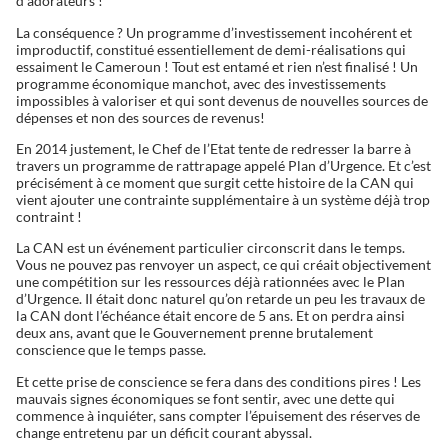
d’adorateurs !
La conséquence ? Un programme d’investissement incohérent et
improductif, constitué essentiellement de demi-réalisations qui
essaiment le Cameroun ! Tout est entamé et rien n’est finalisé ! Un
programme économique manchot, avec des investissements
impossibles à valoriser et qui sont devenus de nouvelles sources de
dépenses et non des sources de revenus!
En 2014 justement, le Chef de l’Etat tente de redresser la barre à
travers un programme de rattrapage appelé Plan d’Urgence. Et c’est
précisément à ce moment que surgit cette histoire de la CAN qui
vient ajouter une contrainte supplémentaire à un système déjà trop
contraint !
La CAN est un événement particulier circonscrit dans le temps.
Vous ne pouvez pas renvoyer un aspect, ce qui créait objectivement
une compétition sur les ressources déjà rationnées avec le Plan
d’Urgence. Il était donc naturel qu’on retarde un peu les travaux de
la CAN dont l’échéance était encore de 5 ans. Et on perdra ainsi
deux ans, avant que le Gouvernement prenne brutalement
conscience que le temps passe.
Et cette prise de conscience se fera dans des conditions pires ! Les
mauvais signes économiques se font sentir, avec une dette qui
commence à inquiéter, sans compter l’épuisement des réserves de
change entretenu par un déficit courant abyssal.