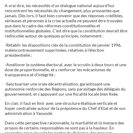
A vrai dire, les nécessités d’un dialogue national aujourd’hui
rencontrent les nécessités du changement, plus pressantes que
jamais. Dès lors, il faut bien convenir que des réponses crédibles,
sérieuses et pérennes à la crise actuelle ne peuvent être trouvées
que dans le cadre des réformes constitutionnelles et
institutionnelles globales. C’est dire que la constitution devrait être
rediscutée autour de quelques principes, notamment :
-Rétablir les dispositions clés de la constitution de janvier 1996,
malencontreusement supprimées, relatives à l’élection
présidentielle ;
-Améliorer le système électoral, avec le scrutin à deux tours et une
dose de proportionnelle, et y renforcer les mécanismes de
transparence et d’intégrité ;
-Sanctuariser une vraie décentralisation, garantissant une
autonomie renforcée des Régions, sans parasitage des délégués du
gouvernement, et s’appuyant sur une fiscalité locale bien fixée.
En clair, il faut en finir avec une structure étatique verticale et
hyper centralisée autour de la prépotence du Chef d’Etat et de son
administration à Yaoundé.
Dans cette perspective raisonnable, la martialité et la menace des
propos de certains responsables ne sont pas à la hauteur. En
revanche, pour s’ouvrir les portes du dialogue, des mesures