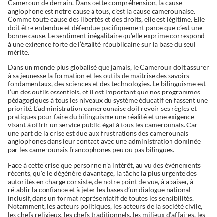
Cameroun de demain. Dans cette compréhension, la cause
anglophone est notre cause à tous, c’est la cause camerounaise.
Comme toute cause des libertés et des droits, elle est légitime. Elle
doit être entendue et défendue pacifiquement parce que c’est une
bonne cause. Le sentiment inégalitaire qu’elle exprime correspond
à une exigence forte de l’égalité républicaine sur la base du seul
mérite.
Dans un monde plus globalisé que jamais, le Cameroun doit assurer
à sa jeunesse la formation et les outils de maitrise des savoirs
fondamentaux, des sciences et des technologies. Le bilinguisme est
l’un des outils essentiels, et il est important que nos programmes
pédagogiques à tous les niveaux du système éducatif en fassent une
priorité. L’administration camerounaise doit revoir ses règles et
pratiques pour faire du bilinguisme une réalité et une exigence
visant à offrir un service public égal à tous les camerounais. Car
une part de la crise est due aux frustrations des camerounais
anglophones dans leur contact avec une administration dominée
par les camerounais francophones peu ou pas bilingues.
Face à cette crise que personne n’a intérêt, au vu des évènements
récents, qu’elle dégénère davantage, la tâche la plus urgente des
autorités en charge consiste, de notre point de vue, à apaiser, à
rétablir la confiance et à jeter les bases d’un dialogue national
inclusif, dans un format représentatif de toutes les sensibilités.
Notamment, les acteurs politiques, les acteurs de la société civile,
les chefs religieux, les chefs traditionnels, les milieux d’affaires, les