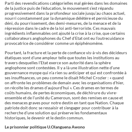
Parti des revendications catégorielles mal gérées dans les domaines
de la justice puis de l’éducation, le mouvement s’est répandu
progressivement dans la profondeur sociale jusqu’au chaos actuel,
nourri constamment par la dynamique délétère et pernicieuse du
déni, du pourrissement, des demi-mesures, de la menace et de la
répression dans le cadre de la loi anti-terroriste. Ces mauvais
ingrédients inflammables ont ajouté la crise à la crise, que certains
collaborateurs anglophones du Chef d’Etat ont eu l’outrecuidance
provocatrice de considérer comme un épiphénomène.
Pourtant, la fracture et la perte de confiance vis-à-vis des décideurs
étatiques sont d’une ampleur telle que toutes les institutions au
travers desquelles l’Etat exerce son autorité dans la sphère
anglophone sont contestées. Il y a là une illustration nette d’une
gouvernance myope qui n’a rien su anticiper et qui est confrontée à
ses insuffisances, un peu comme le disait Michel Crozier : « quand
on affronte les problèmes de demain avec les organisations d’hier,
on récolte les drames d’aujourd’hui ». Ces drames en termes de
coûts humains, de pertes économiques, de déchirure du vivre-
ensemble et de l’unité du Cameroun, sont des remises en cause et
des menaces graves pour notre destin en tant que Nation. Chaque
patriote doit donc se ressaisir et s’engager pour contribuer à la
recherche d’une solution qui préserve les fondamentaux
historiques, le devenir et le destin commun.
Le prisonnier politique U.Olanguena Awono