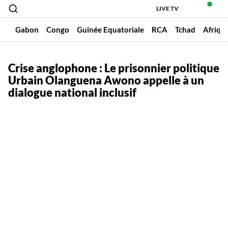
LIVE TV
un
Gabon
Congo
Guinée Equatoriale
RCA
Tchad
Afriqu
Crise anglophone : Le prisonnier politique
Urbain Olanguena Awono appelle à un
dialogue national inclusif