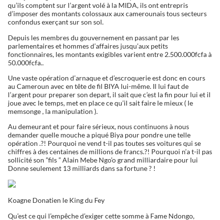
qu’ils comptent sur l’argent volé à la MIDA, ils ont entrepris
d’imposer des montants colossaux aux camerounais tous secteurs
confondus exerçant sur son sol.
Depuis les membres du gouvernement en passant par les
parlementaires et hommes d’affaires jusqu’aux petits
fonctionnaires, les montants exigibles varient entre 2.500.000fcfa à
50.000fcfa..
Une vaste opération d’arnaque et d’escroquerie est donc en cours
au Cameroun avec en tête de fil BIYA lui-même. Il lui faut de
l’argent pour preparer son depart, il sait que c’est la fin pour lui et il
joue avec le temps, met en place ce qu’il sait faire le mieux ( le
memsonge , la manipulation ).
Au demeurant et pour faire sérieux, nous continuons à nous
demander quelle mouche a piqué Biya pour pondre une telle
opération .?! Pourquoi ne vend t-il pas toutes ses voitures qui se
chiffres à des centaines de millions de francs.?! Pourquoi n’a t-il pas
sollicité son ”fils ” Alain Mebe Ngo’o grand milliardaire pour lui
Donne seulement 13 milliards dans sa fortune ? !
Koagne Donatien le King du Fey
Qu’est ce qui l’empêche d’exiger cette somme à Fame Ndongo,