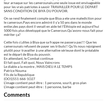
leur arnaque sur les camerounais,une seule issue est envisageable
pour les vrais patriotes à savoir TRAVAILLER POUR LE DEPART
SANS CONDITION DE BIYA DU POUVOIR.
On se rend finalement compte que Biya a ete une malediction pour
le cameroun.Pays encore admiré il y’a 50 ans dans le monde
entier,des pays dont il venait en aide tel l’Éthiopie est aujourd’hui
5000 fois plus développé que le Cameroun.Qu’avons-nous fait pour
mériter ça?
Cette fois ci,dites à Biya que sa frappe ne passera pas!!! Que les
camerounais refusent de payer ses tributs!! Qu’ils nous rejoignent
plutôt pour travailler à une alternative sérieuse dont le préalable
est le départ de Biya du pouvoir.
En attendant, le Combat continue
Et fait quoi, Fait quoi, Nous Vaincrons
Le diable a la montre , MAIS DIEU A LE TEMPS
Patrice Nouma
Fils de la Republique
(OO1)551-666-1O27
L’image contient peut-être : 1 personne, sourit, gros plan
L’image contient peut-être : 1 personne, barbe
Comments