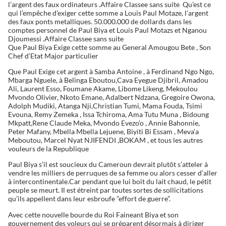
l’argent des faux ordinateurs .Affaire Classee sans suite Qu’est ce
qui l’empêche d’exiger cette somme a Louis Paul Motaze, l’argent
des faux ponts metalliques. 50.000.000 de dollards dans les
comptes personnel de Paul Biya et Louis Paul Motazs et Nganou
Djoumessi .Affaire Classee sans suite
Que Paul Biya Exige cette somme au General Amougou Bete , Son
Chef d’Etat Major particulier
Que Paul Exige cet argent à Samba Antoine , à Ferdinand Ngo Ngo,
Mbarga Nguele, à Belinga Eboutou,Cava Eyegue Djibril, Amadou
Ali, Laurent Esso, Foumane Akame, Libome Likeng, Mekoulou
Mvondo Olivier, Nkoto Emane, Adalbert Ndzana, Gregoire Owona,
Adolph Mudiki, Atanga Nji,Christian Tumi, Mama Fouda, Tsimi
Evouna, Remy Zemeka , Issa Tchiroma, Ama Tutu Muna , Bidoung
Mkpatt,Rene Claude Meka, Mvondo Evezo’o , Annie Bahonnie,
Peter Mafany, Mbella Mbella Lejuene, Biyiti Bi Essam , Meva’a
Meboutou, Marcel Nyat NJIFENDI ,BOKAM , et tous les autres
vouleurs de la Republique
Paul Biya s’il est soucieux du Cameroun devrait plutôt s’atteler à
vendre les milliers de perruques de sa femme ou alors cesser d’aller
à intercontinentale.Car pendant que lui boit du lait chaud, le pétit
peuple se meurt. Il est étreint par toutes sortes de sollicitations
qu’ils appellent dans leur esbroufe ”effort de guerre”.
Avec cette nouvelle bourde du Roi Faineant Biya et son
gouvernement des voleurs qui se préparent désormais à diriger