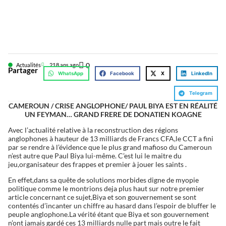
0
Actualités
21
8 ans ago
Partager
WhatsApp
Facebook
X
LinkedIn
Telegram
CAMEROUN / CRISE ANGLOPHONE/ PAUL BIYA EST EN RÉALITÉ
UN FEYMAN… GRAND FRERE DE DONATIEN KOAGNE
Avec l’actualité relative à la reconstruction des régions
anglophones à hauteur de 13 milliards de Francs CFA,le CCT a fini
par se rendre à l’évidence que le plus grand mafioso du Cameroun
n’est autre que Paul Biya lui-même. C’est lui le maitre du
jeu,organisateur des frappes et premier à jouer les saints .
En effet,dans sa quête de solutions morbides digne de myopie
politique comme le montrions deja plus haut sur notre premier
article concernant ce sujet,Biya et son gouvernement se sont
contentés d’incanter un chiffre au hasard dans l’espoir de bluffer le
peuple anglophone.La vérité étant que Biya et son gouvernement
n’ont jamais gardé ces 13 milliards nulle part mais outre le fait