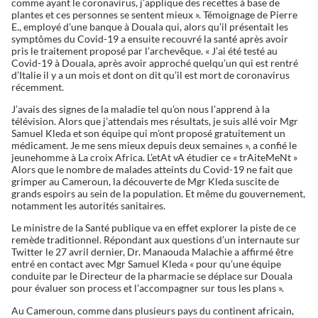
comme ayant le coronavirus, j’applique des recettes à base de
plantes et ces personnes se sentent mieux ». Témoignage de Pierre
E., employé d’une banque à Douala qui, alors qu’il présentait les
symptômes du Covid-19 a ensuite recouvré la santé après avoir
pris le traitement proposé par l’archevêque. « J’ai été testé au
Covid-19 à Douala, après avoir approché quelqu’un qui est rentré
d’Italie il y a un mois et dont on dit qu’il est mort de coronavirus
récemment.
J’avais des signes de la maladie tel qu’on nous l’apprend à la
télévision. Alors que j’attendais mes résultats, je suis allé voir Mgr
Samuel Kleda et son équipe qui m’ont proposé gratuitement un
médicament. Je me sens mieux depuis deux semaines », a confié le
jeunehomme à La croix Africa. L’etAt vA étudier ce « trAiteMeNt »
Alors que le nombre de malades atteints du Covid-19 ne fait que
grimper au Cameroun, la découverte de Mgr Kleda suscite de
grands espoirs au sein de la population. Et même du gouvernement,
notamment les autorités sanitaires.
Le ministre de la Santé publique va en effet explorer la piste de ce
remède traditionnel. Répondant aux questions d’un internaute sur
Twitter le 27 avril dernier, Dr. Manaouda Malachie a affirmé être
entré en contact avec Mgr Samuel Kleda « pour qu’une équipe
conduite par le Directeur de la pharmacie se déplace sur Douala
pour évaluer son process et l’accompagner sur tous les plans ».
Au Cameroun, comme dans plusieurs pays du continent africain,