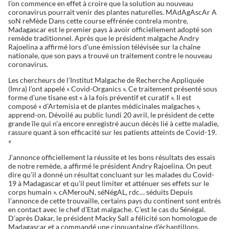
l’on commence en effet à croire que la solution au nouveau
coronavirus pourrait venir des plantes naturelles. MAdAgAscAr A
soN reMède Dans cette course effrénée contrela montre,
Madagascar est le premier pays à avoir officiellement adopté son
remède traditionnel. Après que le président malgache Andry
Rajoelina a affirmé lors d’une émission télévisée sur la chaîne
nationale, que son pays a trouvé un traitement contre le nouveau
coronavirus.
Les chercheurs de l’Institut Malgache de Recherche Appliquée
(Imra) l’ont appelé « Covid-Organics ». Ce traitement présenté sous
forme d’une tisane est « à la fois préventif et curatif ». Il est
composé « d’Artemisia et de plantes médicinales malgaches »,
apprend-on. Dévoilé au public lundi 20 avril, le président de cette
grande île qui n’a encore enregistré aucun décès lié à cette maladie,
rassure quant à son efficacité sur les patients atteints de Covid-19.
«
J’annonce officiellement la réussite et les bons résultats des essais
de notre remède, a affirmé le président Andry Rajoelina. On peut
dire qu’il a donné un résultat concluant sur les malades du Covid-
19 à Madagascar et qu’il peut limiter et atténuer ses effets sur le
corps humain ». cAMerouN, séNégAL, rdc… séduits Depuis
l’annonce de cette trouvaille, certains pays du continent sont entrés
en contact avec le chef d’Etat malgache. C’est le cas du Sénégal.
D’après Dakar, le président Macky Sall a félicité son homologue de
Madagascar et a commandé une cinquantaine d’échantillons.