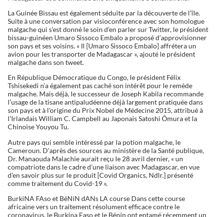
La Guinée Bissau est également séduite par la découverte de l’île.
Suite à une conversation par visioconférence avec son homologue
malgache qui s’est donné le soin d’en parler sur Twitter, le président
bissau-guinéen Umaro Sissoco Embalo a proposé d’approvisionner
son pays et ses voisins. « Il [Umaro Sissoco Embalo] affrétera un
avion pour les transporter de Madagascar », ajouté le président
malgache dans son tweet.
En République Démocratique du Congo, le président Félix
Tshisekedi n’a également pas caché son intérêt pour le remède
malgache. Mais déjà, le successeur de Joseph Kabila recommande
l’usage de la tisane antipaludéenne déjà largement pratiquée dans
son pays et à l’origine du Prix Nobel de Médecine 2015, attribué à
l’Irlandais William C. Campbell au Japonais Satoshi Ômura et la
Chinoise Youyou Tu.
Autre pays qui semble intéressé par la potion malgache, le
Cameroun. D’après des sources au ministère de la Santé publique,
Dr. Manaouda Malachie aurait reçu le 28 avril dernier, « un
compatriote dans le cadre d’une liaison avec Madagascar, en vue
d’en savoir plus sur le produit [Covid Organics, Ndlr.] présenté
comme traitement du Covid-19 ».
BurkiNA FAso et BéNiN dANs LA course Dans cette course
africaine vers un traitement résolument efficace contre le
coronavirus, le Burkina Faso et le Bénin ont entamé récemment un