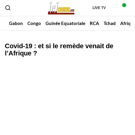
LIVE TV
un
Gabon
Congo
Guinée Equatoriale
RCA
Tchad
Afriqu
Covid-19 : et si le remède venait de
l’Afrique ?