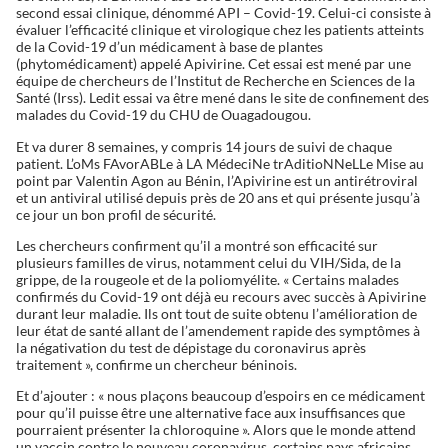
second essai clinique, dénommé API – Covid-19. Celui-ci consiste à
évaluer l’efficacité clinique et virologique chez les patients atteints
de la Covid-19 d’un médicament à base de plantes
(phytomédicament) appelé Apivirine. Cet essai est mené par une
équipe de chercheurs de l’Institut de Recherche en Sciences de la
Santé (Irss). Ledit essai va être mené dans le site de confinement des
malades du Covid-19 du CHU de Ouagadougou.
Et va durer 8 semaines, y compris 14 jours de suivi de chaque
patient. L’oMs FAvorABLe à LA MédeciNe trAditioNNeLLe Mise au
point par Valentin Agon au Bénin, l’Apivirine est un antirétroviral
et un antiviral utilisé depuis près de 20 ans et qui présente jusqu’à
ce jour un bon profil de sécurité.
Les chercheurs confirment qu’il a montré son efficacité sur
plusieurs familles de virus, notamment celui du VIH/Sida, de la
grippe, de la rougeole et de la poliomyélite. « Certains malades
confirmés du Covid-19 ont déjà eu recours avec succès à Apivirine
durant leur maladie. Ils ont tout de suite obtenu l’amélioration de
leur état de santé allant de l’amendement rapide des symptômes à
la négativation du test de dépistage du coronavirus après
traitement », confirme un chercheur béninois.
Et d’ajouter : « nous plaçons beaucoup d’espoirs en ce médicament
pour qu’il puisse être une alternative face aux insuffisances que
pourraient présenter la chloroquine ». Alors que le monde attend
un vaccin contre le nouveau coronavirus, certains pays africains