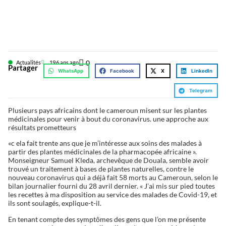
0
Actualités
19
6 ans ago
Partager
WhatsApp
Facebook
X
LinkedIn
Telegram
Plusieurs pays africains dont le cameroun misent sur les plantes
médicinales pour venir à bout du coronavirus. une approche aux
résultats prometteurs
«c ela fait trente ans que je m’intéresse aux soins des malades à
partir des plantes médicinales de la pharmacopée africaine ».
Monseigneur Samuel Kleda, archevêque de Douala, semble avoir
trouvé un traitement à bases de plantes naturelles, contre le
nouveau coronavirus qui a déjà fait 58 morts au Cameroun, selon le
bilan journalier fourni du 28 avril dernier. « J’ai mis sur pied toutes
les recettes à ma disposition au service des malades de Covid-19, et
ils sont soulagés, explique-t-il.
En tenant compte des symptômes des gens que l’on me présente