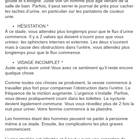
goutte et s’éloigne. Juste voir un homme plus âgé venant de la
salle de bain. Parfois, il peut serrer le journal de près pour cacher
les taches d’urine, en particulier sur les pantalons de couleur
unie.
HÉSISTATION *
À ce stade, vous attendez plus longtemps pour que le flux d’urine
commence. Il y a 2 valves qui doivent s’ouvrir pour que vous
uriniez- les sphincters internes et externes. Les deux s’ouvrent
mais à cause des obstructions dans l’urètre, vous attendez plus
longtemps pour que le flux commence.
VIDAGE INCOMPLET *
Juste après avoir uriné Vous avez ce sentiment qu’il reste encore
quelque chose.
Comme toutes ces choses se produisent, la vessie commence à
travailler plus fort pour compenser l’obstruction dans l’urètre. La
fréquence de la miction augmente. L’urgence s’installe. Parfois,
vous devez pratiquement courir dans les toilettes. La nycturie
devient également commune. Vous vous réveillez plus de 2 fois la
nuit pour uriner. Votre femme commence à se plaindre.
Les hommes étant des hommes peuvent ne parler à personne
même à ce stade. Ensuite, les complications les plus graves
commencent.
L’urine stockée est infectée et il peut y avoir une sensation de