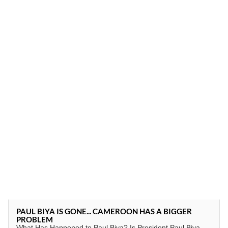
PAUL BIYA IS GONE... CAMEROON HAS A BIGGER
PROBLEM
What Has Happened to Paul Biya? Is President Paul Biya