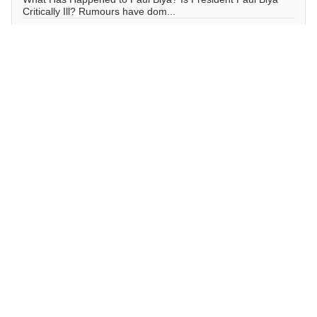
Critically Ill? Rumours have dom...
Actualités
63
28/07/2026
0