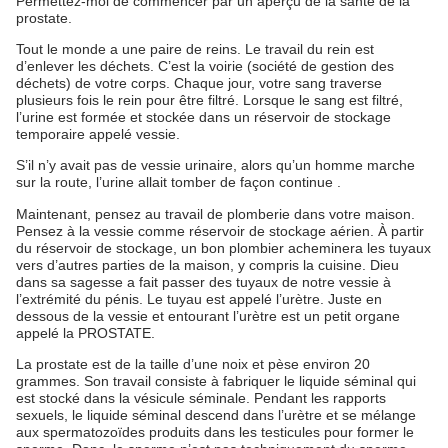
Permettez-moi de commencer par un aperçu de la santé de la
prostate.
Tout le monde a une paire de reins. Le travail du rein est
d’enlever les déchets. C’est la voirie (société de gestion des
déchets) de votre corps. Chaque jour, votre sang traverse
plusieurs fois le rein pour être filtré. Lorsque le sang est filtré,
l’urine est formée et stockée dans un réservoir de stockage
temporaire appelé vessie.
S’il n’y avait pas de vessie urinaire, alors qu’un homme marche
sur la route, l’urine allait tomber de façon continue .
Maintenant, pensez au travail de plomberie dans votre maison.
Pensez à la vessie comme réservoir de stockage aérien. À partir
du réservoir de stockage, un bon plombier acheminera les tuyaux
vers d’autres parties de la maison, y compris la cuisine. Dieu
dans sa sagesse a fait passer des tuyaux de notre vessie à
l’extrémité du pénis. Le tuyau est appelé l’urètre. Juste en
dessous de la vessie et entourant l’urètre est un petit organe
appelé la PROSTATE.
La prostate est de la taille d’une noix et pèse environ 20
grammes. Son travail consiste à fabriquer le liquide séminal qui
est stocké dans la vésicule séminale. Pendant les rapports
sexuels, le liquide séminal descend dans l’urètre et se mélange
aux spermatozoïdes produits dans les testicules pour former le