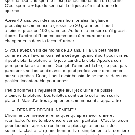
sperme. Donc, le sperme n’est pas techniquement du sperme.
C’est sperme + liquide séminal. Le liquide séminal lubrifie le
sperme.
Après 40 ans, pour des raisons hormonales, la glande
prostatique commence à grossir. De 20 grammes, il peut
atteindre presque 100 grammes. Au fur et à mesure qu’il grossit,
il serre l’urètre et l’homme commence à remarquer des
changements dans la façon d’ uriner.
Si vous avez un fils de moins de 10 ans, s’il a un petit méfait
comme nous l’avons tous fait à cet âge, quand il sort pour uriner,
il peut cibler le plafond et le jet atteindra la cible. Appelez son
père pour faire de même,. Son jet d’urine est faible, ne peut pas
parcourir une longue distance et peut parfois venir directement
sur ses jambes. Donc, il peut avoir besoin de se mettre dans une
position inconfortable pour uriner.
Peu d’hommes s’inquiètent que leur jet d’urine ne puisse
atteindre le plafond. Les toilettes sont sur le sol et non sur le
plafond. Mais d’autres symptômes commencent à apparaître.
DERNIER DEGOULINEMENT *
L’homme commence à remarquer qu’après avoir uriné et
réemballé, l’urine tombe encore sur son pantalon. C’est la raison
pour laquelle, après qu’un homme plus âgé ait uriné, il doit
sonner la cloche. Un jeune homme livre simplement à la dernière