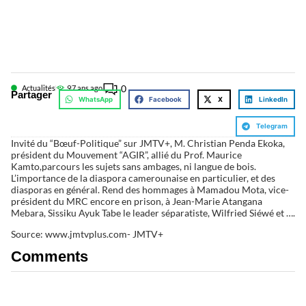
0
Actualités
9
7 ans ago
Partager
WhatsApp
Facebook
X
LinkedIn
Telegram
Invité du “Bœuf-Politique” sur JMTV+, M. Christian Penda Ekoka,
président du Mouvement “AGIR”, allié du Prof. Maurice
Kamto,parcours les sujets sans ambages, ni langue de bois.
L’importance de la diaspora camerounaise en particulier, et des
diasporas en général. Rend des hommages à Mamadou Mota, vice-
président du MRC encore en prison, à Jean-Marie Atangana
Mebara, Sissiku Ayuk Tabe le leader séparatiste, Wilfried Siéwé et ….
Source: www.jmtvplus.com- JMTV+
Comments