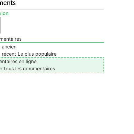
ments
xion
entaires
s ancien
s récent
Le plus populaire
taires en ligne
er tous les commentaires