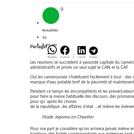
0
Actualités
16
8 ans ago
Partager
WhatsApp
Facebook
X
LinkedIn
Telegram
Les reunions se succèdent à yaoundé capitale du cameroun
administratifs et privés un seul sujet la CAN et la CAF
Oui les camerounais s’habituent facilement à tout : des
manque d’eau potable bref de la pauvreté et maintenant
Pendant ce temps les imcompétents et les prevaricateurs
pour faire la messe habituelle des discours ,des promesse
pour qu’ apres les choses
de la republique ..les affaires d’etat …et même les évèn
Stade Japoma en Chantier
Pour ma part je considère qu’on arrivera jamais même e
hopitaux, des hotels correspondants aux exigences tant