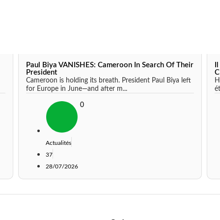
Paul Biya VANISHES: Cameroon In Search Of Their
I
President
C
Cameroon is holding its breath. President Paul Biya left
H
for Europe in June—and after m...
é
0
Actualités
37
28/07/2026