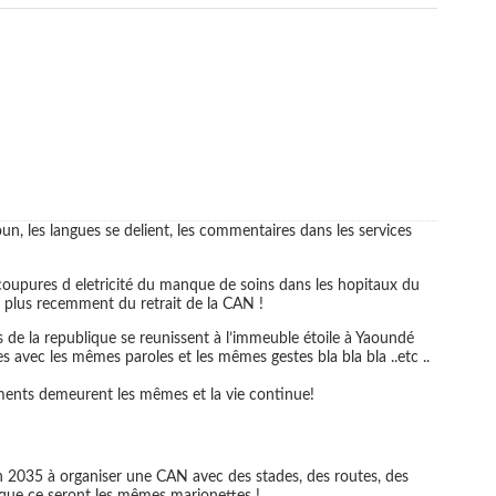
, les langues se delient, les commentaires dans les services
 coupures d eletricité du manque de soins dans les hopitaux du
 plus recemment du retrait de la CAN !
 de la republique se reunissent à l’immeuble étoile à Yaoundé
s avec les mêmes paroles et les mêmes gestes bla bla bla ..etc ..
ements demeurent les mêmes et la vie continue!
n 2035 à organiser une CAN avec des stades, des routes, des
 que ce seront les mêmes marionettes !