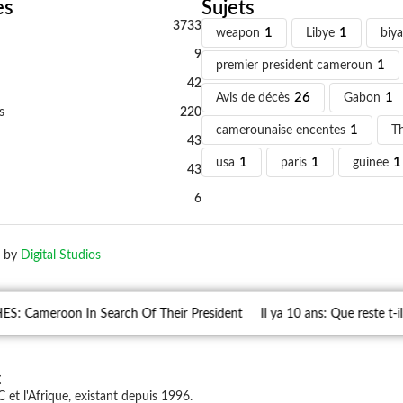
es
Sujets
3733
weapon
1
Libye
1
biya
9
premier president cameroun
1
42
Avis de décès
26
Gabon
1
s
220
camerounaise encentes
1
T
43
usa
1
paris
1
guinee
1
43
6
 by
Digital Studios
S: Cameroon In Search Of Their President
Il ya 10 ans: Que reste t-
c
et l'Afrique, existant depuis 1996.