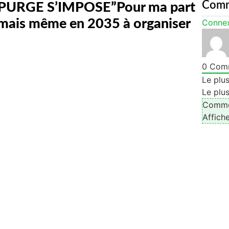
Com
 PURGE S’IMPOSE”Pour ma part
jamais même en 2035 à organiser
Conne
0
Comm
Le plu
Le plu
Commen
Affich