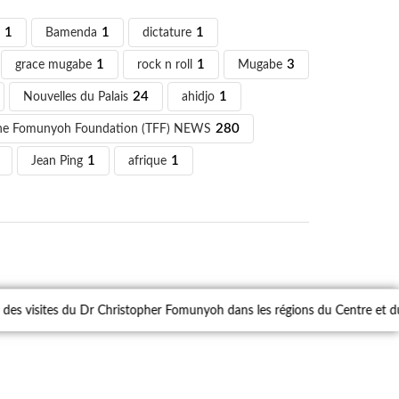
1
Bamenda
1
dictature
1
grace mugabe
1
rock n roll
1
Mugabe
3
Nouvelles du Palais
24
ahidjo
1
he Fomunyoh Foundation (TFF) NEWS
280
Jean Ping
1
afrique
1
il des visites du Dr Christopher Fomunyoh dans les régions du Centre et d