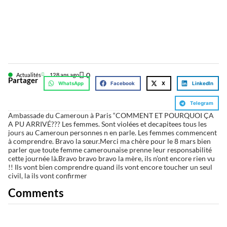
0
Actualités
12
8 ans ago
Partager
WhatsApp
Facebook
X
LinkedIn
Telegram
Ambassade du Cameroun à Paris “COMMENT ET POURQUOI ÇA
A PU ARRIVÉ??? Les femmes. Sont violées et decapitees tous les
jours au Cameroun personnes n en parle. Les femmes commencent
à comprendre. Bravo la sœur. Merci ma chère pour le 8 mars bien
parler que toute femme camerounaise prenne leur responsabilité
cette journée là .Bravo bravo bravo la mère, ils n’ont encore rien vu
!! Ils vont bien comprendre quand ils vont encore toucher un seul
civil, la ils vont confirmer
Comments