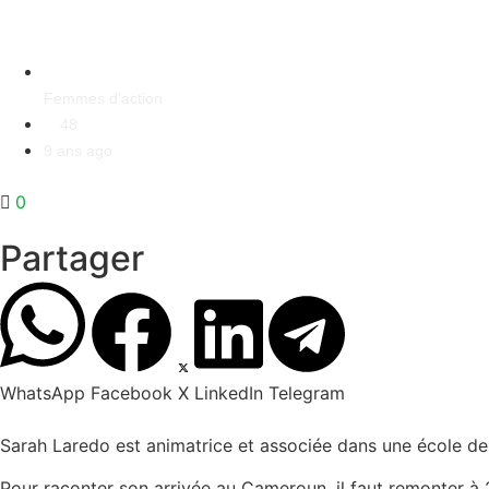
Femmes d'action
48
9 ans ago
0
Partager
WhatsApp
Facebook
X
LinkedIn
Telegram
Sarah Laredo est animatrice et associée dans une école de 
Pour raconter son arrivée au Cameroun, il faut remonter à 2