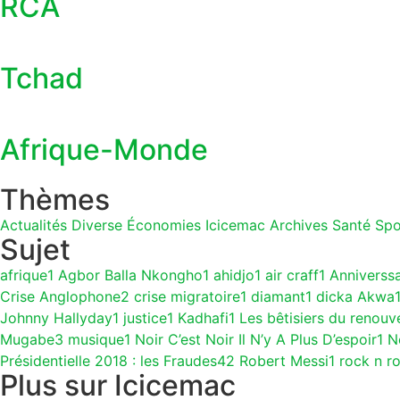
RCA
Tchad
Afrique-Monde
Thèmes
Actualités
Diverse
Économies
Icicemac Archives
Santé
Spo
Sujet
afrique
1
Agbor Balla Nkongho
1
ahidjo
1
air craff
1
Anniverss
Crise Anglophone
2
crise migratoire
1
diamant
1
dicka Akwa
Johnny Hallyday
1
justice
1
Kadhafi
1
Les bêtisiers du renouv
Mugabe
3
musique
1
Noir C’est Noir Il N’y A Plus D’espoir
1
N
Présidentielle 2018 : les Fraudes
42
Robert Messi
1
rock n ro
Plus sur Icicemac