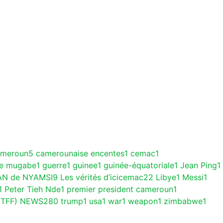
ameroun
5
camerounaise encentes
1
cemac
1
ce mugabe
1
guerre
1
guinee
1
guinée-équatoriale
1
Jean Ping
1
AN de NYAMSI
9
Les vérités d’icicemac
22
Libye
1
Messi
1
1
Peter Tieh Nde
1
premier president cameroun
1
(TFF) NEWS
280
trump
1
usa
1
war
1
weapon
1
zimbabwe
1