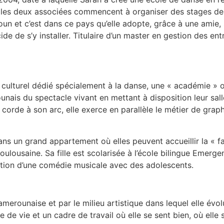
e, les deux associées commencent à organiser des stages de
 et c’est dans ce pays qu’elle adopte, grâce à une amie, sa 
e de s’y installer. Titulaire d’un master en gestion des entr
 culturel dédié spécialement à la danse, une « académie » 
rounais du spectacle vivant en mettant à disposition leur sa
rde à son arc, elle exerce en parallèle le métier de graphis
s un grand appartement où elles peuvent accueillir la « fami
toulousaine. Sa fille est scolarisée à l’école bilingue Emer
éation d’une comédie musicale avec des adolescents.
camerounaise et par le milieu artistique dans lequel elle év
e de vie et un cadre de travail où elle se sent bien, où elle 