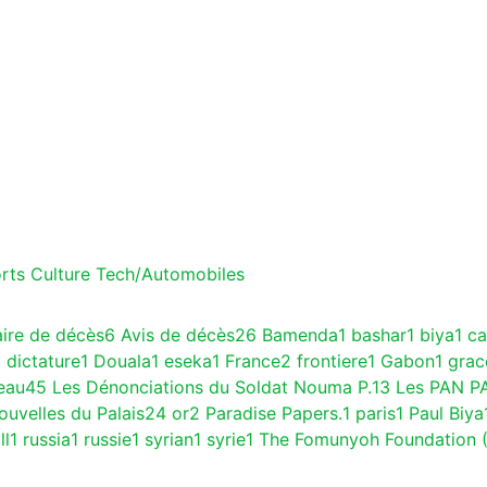
rts
Culture
Tech/Automobiles
aire de décès
6
Avis de décès
26
Bamenda
1
bashar
1
biya
1
c
1
dictature
1
Douala
1
eseka
1
France
2
frontiere
1
Gabon
1
gra
eau
45
Les Dénonciations du Soldat Nouma P.
13
Les PAN P
ouvelles du Palais
24
or
2
Paradise Papers.
1
paris
1
Paul Biya
ll
1
russia
1
russie
1
syrian
1
syrie
1
The Fomunyoh Foundation 