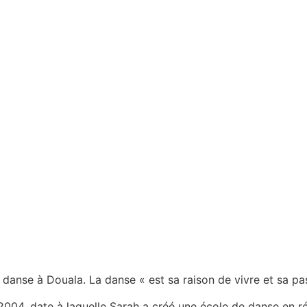
danse à Douala. La danse « est sa raison de vivre et sa pa
004, date à laquelle Sarah a créé une école de danse en rég