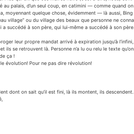
té au palais, d’un seul coup, en catimini — comme quand on i
Biya, moyennant quelque chose, évidemment — là aussi, Bing 
u village” ou du village des beaux que personne ne connaît
l qui a succédé à son père, qui lui-même a succédé à son p
ger leur propre mandat arrivé à expiration jusqu’à l’infini, p
 ils se retrouvent là. Personne n’a lu ou relu le texte qu’on 
de ça !
e évolution! Pour ne pas dire révolution!
dont on sait qu’il est fini, là ils montent, ils descendent.
é,