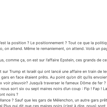
c’est la position ? Le positionnement ? Tout ce que la polit
o, on attend. Même le remaniement, on attend. Voilà un pays o
us, comme ça, on est sur l’affaire Epstein, ces grands de 
t sur Trump et Israël qui ont lancé une affaire en train de l
s gars en face étaient prêts. Au point qu’on dit qu’ils envo
eux voir pleuvoir? Jusqu’à traverser le fameux Dôme de fer ?
i nous sort six ou sept maires noirs d’un coup : Fip ! Fap ! 
ont noirs ?
lance ? Sauf que les gars de Mélenchon, un autre gars prêt,
 Plus qui dit que ces maires noirs (c’est à dire, nous) sont