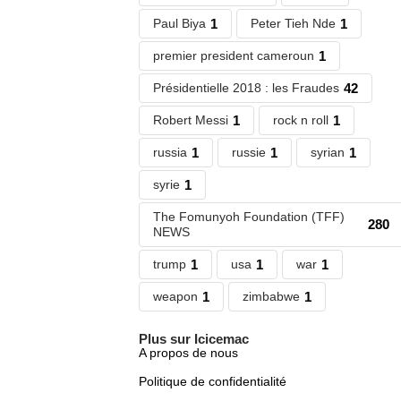
Paul Biya
1
Peter Tieh Nde
1
premier president cameroun
1
Présidentielle 2018 : les Fraudes
42
Robert Messi
1
rock n roll
1
russia
1
russie
1
syrian
1
syrie
1
The Fomunyoh Foundation (TFF)
280
NEWS
trump
1
usa
1
war
1
weapon
1
zimbabwe
1
Plus sur Icicemac
A propos de nous
Politique de confidentialité