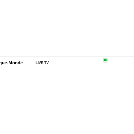
ique-Monde
LIVE TV
er Kamto, là tu les vois