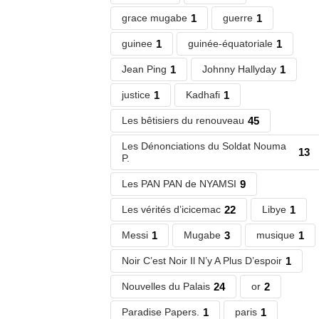
grace mugabe
1
guerre
1
guinee
1
guinée-équatoriale
1
Jean Ping
1
Johnny Hallyday
1
justice
1
Kadhafi
1
Les bêtisiers du renouveau
45
Les Dénonciations du Soldat Nouma
13
P.
Les PAN PAN de NYAMSI
9
Les vérités d’icicemac
22
Libye
1
Messi
1
Mugabe
3
musique
1
Noir C’est Noir Il N’y A Plus D’espoir
1
Nouvelles du Palais
24
or
2
Paradise Papers.
1
paris
1