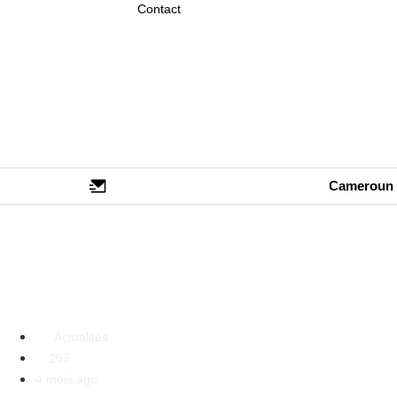
Contact
Cameroun
Cameroun: le pays de la politique
s’agiter.“Bia bo politique”.
Actualités
293
4 mois ago