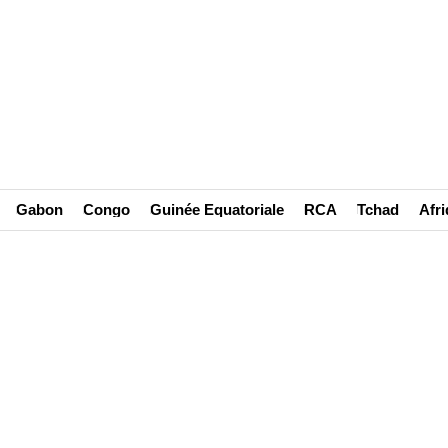
Gabon
Congo
Guinée Equatoriale
RCA
Tchad
Afr
 POUR LE MAL- Quand il faut bloqu