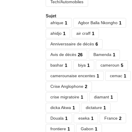
Tech/Automobiles
Sujet
afrique
1
Agbor Balla Nkongho
1
ahidjo
1
air craff
1
Anniverssaire de décès
6
Avis de décès
26
Bamenda
1
bashar
1
biya
1
cameroun
5
camerounaise encentes
1
cemac
1
Crise Anglophone
2
crise migratoire
1
diamant
1
dicka Akwa
1
dictature
1
Douala
1
eseka
1
France
2
frontiere
1
Gabon
1