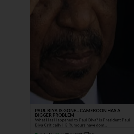
PAUL BIYA IS GONE... CAMEROON HAS A
BIGGER PROBLEM
What Has Happened to Paul Biya? Is President Paul
Biya Critically Ill? Rumours have dom...