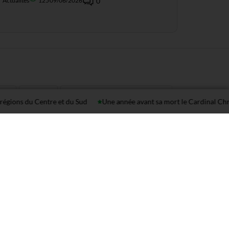
Actualités
125
09/06/2026
0
42
1
45
syrie
Les bêtisiers du renouveau
 du Centre et du Sud
Une année avant sa mort le Cardinal Christian Tu
2
1
1
e
guerre
Agbor Balla Nkongho
280
1
1
) NEWS
dicka Akwa
afrique
1
1
6
diamant
Anniverssaire de décès
1
1
1
ise Papers.
weapon
cemac