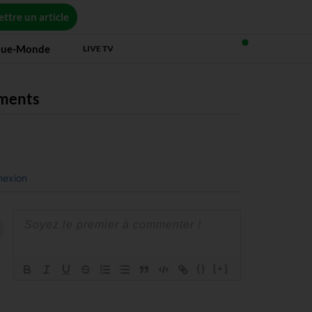
ttre un article
que-Monde
LIVE TV
ments
exion
{}
[+]