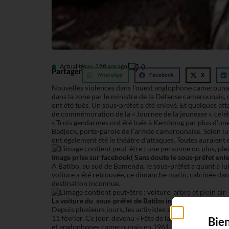
Actualités
22
8 ans ago
0
Partager
WhatsApp
Facebook
X
Nouvelles violences dans l’ouest anglophone camerouna
dans la zone par le ministre de la Défense camerounais, d
ont été tués. Un sous-préfet a été enlevé. Et quelques a
de commémoration de la « Journee de la jeunesse », céléb
« Trois gendarmes ont été tués à Kembong par plus d’une 
Badjeck, porte-parole de l’armée camerounaise. Selon lui
ont également été le théâtre d’attaques. Toutes auraient 
Image prise sur facebook( Sans doute le sous-préfet enle
A Batibo, au sud de Bamenda, le sous-préfet a quant à lu
voiture a été retrouvée, ce dimanche matin, calcinée dans 
destination inconnue.
La voiture du sous-préfet de Batibo incendié
Depuis plusieurs jours, les activistes sécessionnistes me
11 février. Ce jour, devenu « Fête de la jeunesse » en 196
Bie
et anglophones camerounais en 1961.