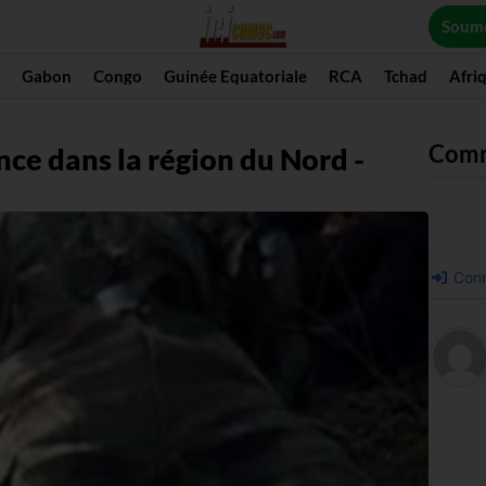
Soume
Gabon
Congo
Guinée Equatoriale
RCA
Tchad
Afri
Com
ce dans la région du Nord -
Conn