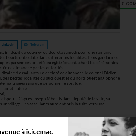
0
COM
LinkedIn
Telegram
is. En dépit du couvre-feu décrété samedi pour une semaine
es heurts ont éclaté dans différentes localités. Trois gendarmes
ttaques parsemées ont été enregistrées, entachant les cérémonies
rée ce dimanche par les autorités.
dizaine d’assaillants » a déclaré ce dimanche le colonel Didier
, des petites localités du sud-ouest et du nord-ouest anglophone
été maîtrisées sans que personne ne soit tué.
vé)
i disparu. D’après Joseph Mbah-Ndam, député de la ville, sa
un village. Les assaillants auraient pris la fuite vers une
naçaient sur les réseaux sociaux de troubler les célébrations du
6 était à l’origine la date du référendum qui a réuni francophones
nvenue à icicemac