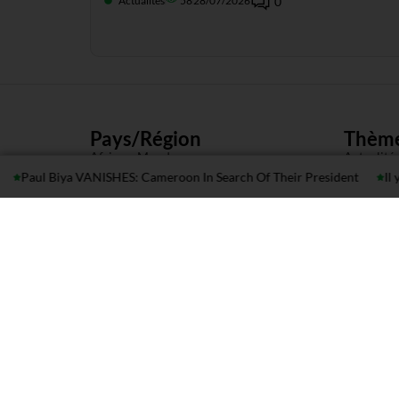
Actualités
58
28/07/2026
0
Pays/Région
Thèm
Afrique-Monde
Actualité
 Biya VANISHES: Cameroon In Search Of Their President
Il ya 10 an
Cameroun
Diaspora
Congo
Diverse
Gabon
Économie
Guinée Equatoriale
Santé
RCA
Sports
Tchad
Culture
© 2026 Ici Cemac. Tous droits réservés
Powered