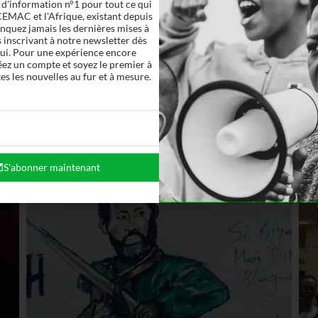
 d'information n°1 pour tout ce qui
a Défense a instauré samedi un couvre-feu dans les deux régions
EMAC et l'Afrique, existant depuis
quez jamais les dernières mises à
sionnalisme » a déclaré le colonel Badjeck qui s’est défendu des
 inscrivant à notre newsletter dès
rations contre les séparatistes.
ui. Pour une expérience encore
 réseaux sociaux, l’Union européenne avait jugé « essentiel »
éez un compte et soyez le premier à
e.
es les nouvelles au fur et à mesure.
S'abonner maintenant