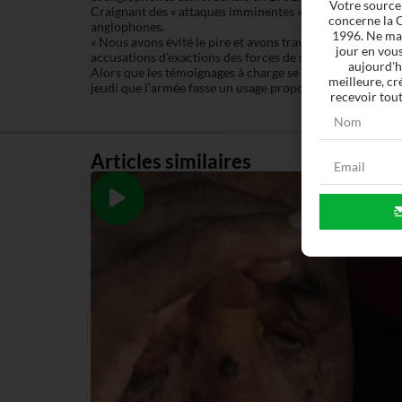
Votre source
Craignant des « attaques imminentes », le ministère de l
concerne la C
anglophones.
1996. Ne man
« Nous avons évité le pire et avons travaillé avec profes
jour en vous
accusations d’exactions des forces de sécurité lors d’opé
aujourd'h
Alors que les témoignages à charge se multiplient sur les
meilleure, cr
jeudi que l’armée fasse un usage proportionné de la forc
recevoir tout
Articles similaires