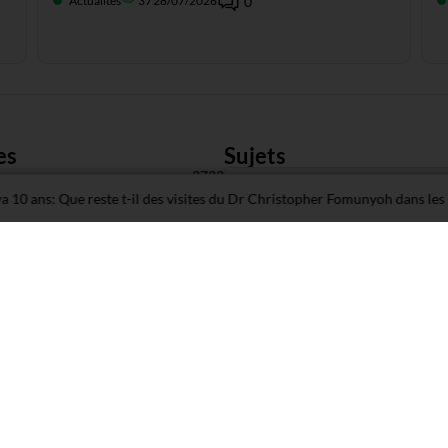
Actualités
37
28/07/2026
0
es
Sujets
s
3733
Présidentielle 2018 : les Fraudes
s: Que reste t-il des visites du Dr Christopher Fomunyoh dans les régions
9
3
Mugabe
Crise Anglophon
42
The Fomunyoh Foundation (TFF
s
220
2
1
or
zimbabwe
biya
43
1
1
russie
Messi
Parad
43
6
 by
Digital Studios