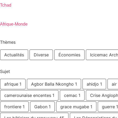
Tchad
Afrique-Monde
Thèmes
Actualités
Diverse
Économies
Icicemac Arch
Sujet
afrique
1
Agbor Balla Nkongho
1
ahidjo
1
air
camerounaise encentes
1
cemac
1
Crise Anglop
frontiere
1
Gabon
1
grace mugabe
1
guerre
1